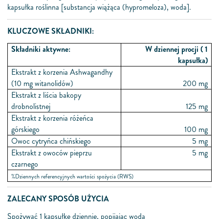
kapsułka roślinna [substancja wiążąca (hypromeloza), woda].
KLUCZOWE SKŁADNIKI:
Składniki aktywne:
W dziennej procji ( 1
kapsułka)
Ekstrakt z korzenia Ashwagandhy
(10 mg witanolidów)
200 mg
Ekstrakt z liścia bakopy
drobnolistnej
125 mg
Ekstrakt z korzenia różeńca
górskiego
100 mg
Owoc cytryńca chińskiego
5 mg
Ekstrakt z owoców pieprzu
5 mg
czarnego
%Dziennych referencyjnych wartości spożycia (RWS)
ZALECANY SPOSÓB UŻYCIA
Spożywać 1 kapsułkę dziennie, popijając wodą