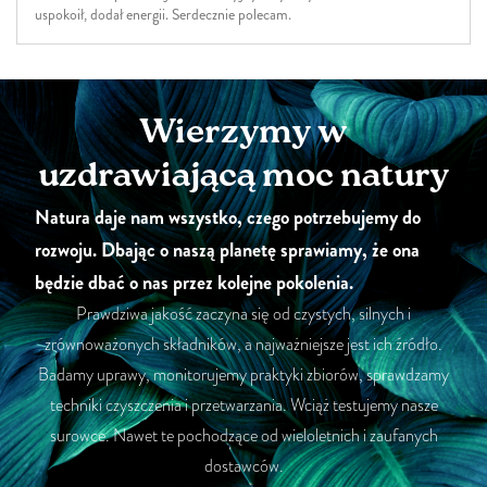
uspokoił, dodał energii. Serdecznie polecam.
Wierzymy w
uzdrawiającą moc natury
Natura daje nam wszystko, czego potrzebujemy do
rozwoju. Dbając o naszą planetę sprawiamy, że ona
będzie dbać o nas przez kolejne pokolenia.
Prawdziwa jakość zaczyna się od czystych, silnych i
zrównoważonych składników, a najważniejsze jest ich źródło.
Badamy uprawy, monitorujemy praktyki zbiorów, sprawdzamy
techniki czyszczenia i przetwarzania. Wciąż testujemy nasze
surowce. Nawet te pochodzące od wieloletnich i zaufanych
dostawców.