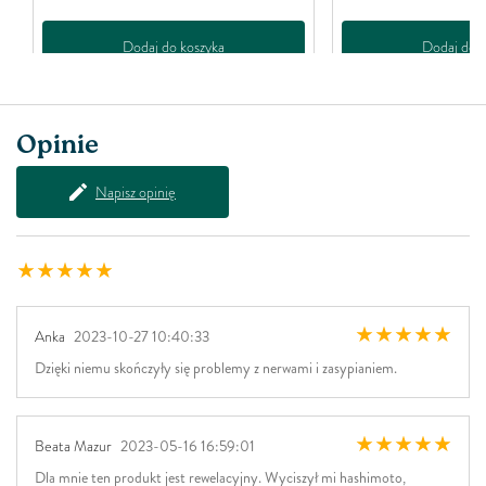
Dodaj do koszyka
Dodaj do k
Opinie
Napisz opinię
Anka
2023-10-27 10:40:33
Dzięki niemu skończyły się problemy z nerwami i zasypianiem.
Beata Mazur
2023-05-16 16:59:01
Dla mnie ten produkt jest rewelacyjny. Wyciszył mi hashimoto,