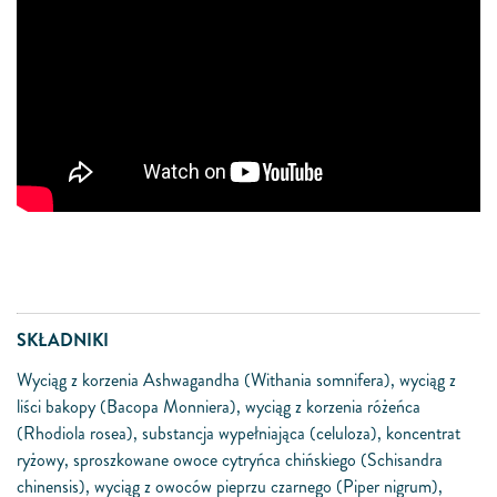
SKŁADNIKI
Wyciąg z korzenia Ashwagandha (Withania somnifera), wyciąg z
liści bakopy (Bacopa Monniera), wyciąg z korzenia różeńca
(Rhodiola rosea), substancja wypełniająca (celuloza), koncentrat
ryżowy, sproszkowane owoce cytryńca chińskiego (Schisandra
chinensis), wyciąg z owoców pieprzu czarnego (Piper nigrum),