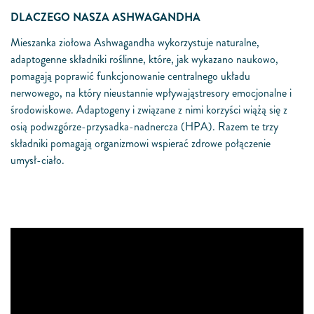
DLACZEGO NASZA ASHWAGANDHA
Mieszanka ziołowa Ashwagandha wykorzystuje naturalne,
adaptogenne składniki roślinne, które, jak wykazano naukowo,
pomagają poprawić funkcjonowanie centralnego układu
nerwowego, na który nieustannie wpływająstresory emocjonalne i
środowiskowe. Adaptogeny i związane z nimi korzyści wiążą się z
osią podwzgórze-przysadka-nadnercza (HPA). Razem te trzy
składniki pomagają organizmowi wspierać zdrowe połączenie
umysł-ciało.