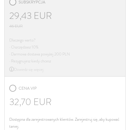
SUBSKRYPCJA
29,43
EUR
46
EUR
Dlaczego warto?
· Oszczędzasz 10%
· Darmowa dostawa powyżej 200 PLN
· Rezygnujesz kiedy chcesz
Dowiedz się więcej
CENA VIP
32,70
EUR
Dostępna dla zarejestrowanych klientów. Zarejestruj się, aby kupować
taniej.