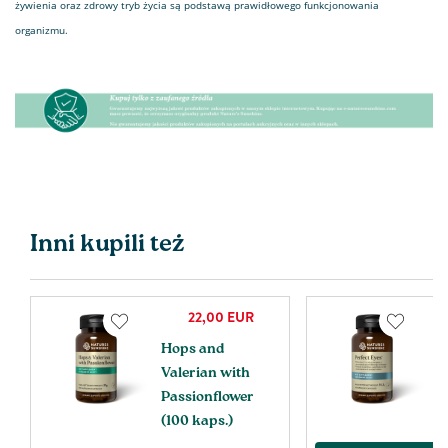
żywienia oraz zdrowy tryb życia są podstawą prawidłowego funkcjonowania
organizmu.
Inni kupili też
22,00
EUR
Hops and
P
Valerian with
k
Passionflower
(100 kaps.)