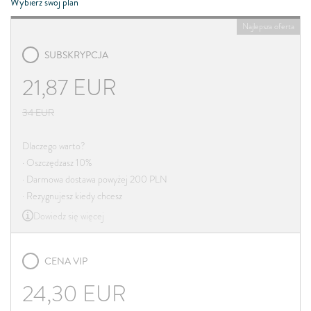
Wybierz swój plan
Najlepsza oferta
SUBSKRYPCJA
21,87
EUR
34
EUR
Dlaczego warto?
· Oszczędzasz 10%
· Darmowa dostawa powyżej 200 PLN
· Rezygnujesz kiedy chcesz
Dowiedz się więcej
CENA VIP
24,30
EUR