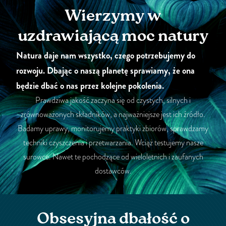
Wierzymy w
uzdrawiającą moc natury
Natura daje nam wszystko, czego potrzebujemy do
rozwoju. Dbając o naszą planetę sprawiamy, że ona
będzie dbać o nas przez kolejne pokolenia.
Prawdziwa jakość zaczyna się od czystych, silnych i
zrównoważonych składników, a najważniejsze jest ich źródło.
Badamy uprawy, monitorujemy praktyki zbiorów, sprawdzamy
techniki czyszczenia i przetwarzania. Wciąż testujemy nasze
surowce. Nawet te pochodzące od wieloletnich i zaufanych
dostawców.
Obsesyjna dbałość o