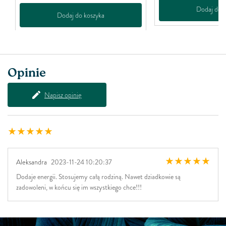
Dodaj do k
Dodaj do koszyka
Opinie
Napisz opinię
Aleksandra
2023-11-24 10:20:37
Dodaje energii. Stosujemy całą rodziną. Nawet dziadkowie są
zadowoleni, w końcu się im wszystkiego chce!!!