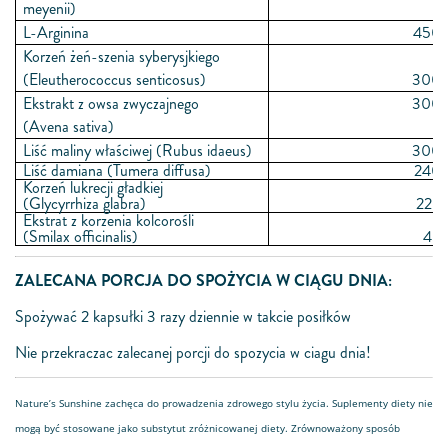
meyenii)
L-Arginina
450 
Korzeń żeń-szenia syberysjkiego
(Eleutherococcus senticosus)
300 
Ekstrakt z owsa zwyczajnego
300 
(Avena sativa)
Liść maliny właściwej (Rubus idaeus)
300 
Liść damiana (Tumera diffusa)
240 
Korzeń lukrecji gładkiej
(Glycyrrhiza glabra)
228 
Ekstrat z korzenia kolcorośli
(Smilax officinalis)
45 
ZALECANA PORCJA DO SPOŻYCIA W CIĄGU DNIA:
Spożywać 2 kapsułki 3 razy dziennie w takcie posiłków
Nie przekraczac zalecanej porcji do spozycia w ciagu dnia!
Nature’s Sunshine zachęca do prowadzenia zdrowego stylu życia. Suplementy diety nie
mogą być stosowane jako substytut zróżnicowanej diety. Zrównoważony sposób