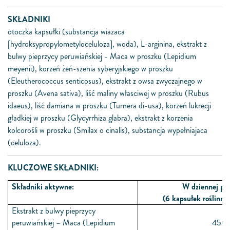
SKŁADNIKI
otoczka kapsułki (substancja wiazaca
[hydroksypropylometyloceluloza], woda), L-arginina, ekstrakt z
bulwy pieprzycy peruwiańskiej - Maca w proszku (Lepidium
meyenii), korzeń żeń-szenia syberyjskiego w proszku
(Eleutherococcus senticosus), ekstrakt z owsa zwyczajnego w
proszku (Avena sativa), liść maliny własciwej w proszku (Rubus
idaeus), liść damiana w proszku (Turnera di-usa), korzeń lukrecji
gładkiej w proszku (Glycyrrhiza glabra), ekstrakt z korzenia
kolcorośli w proszku (Smilax o cinalis), substancja wypełniajaca
(celuloza).
KLUCZOWE SKŁADNIKI:
Składniki aktywne:
W dziennej por
(6 kapsułek roślinny
Ekstrakt z bulwy pieprzycy
peruwiańskiej – Maca (Lepidium
450 