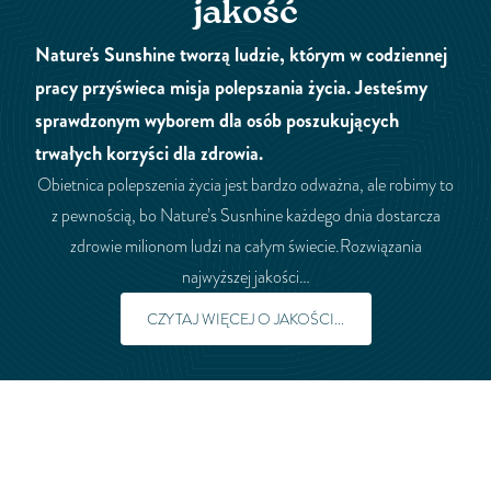
jakość
Nature's Sunshine tworzą ludzie, którym w codziennej
pracy przyświeca misja polepszania życia. Jesteśmy
sprawdzonym wyborem dla osób poszukujących
trwałych korzyści dla zdrowia.
Obietnica polepszenia życia jest bardzo odważna, ale robimy to
z pewnością, bo Nature’s Susnhine każdego dnia dostarcza
zdrowie milionom ludzi na całym świecie.Rozwiązania
najwyższej jakości…
CZYTAJ WIĘCEJ O JAKOŚCI...