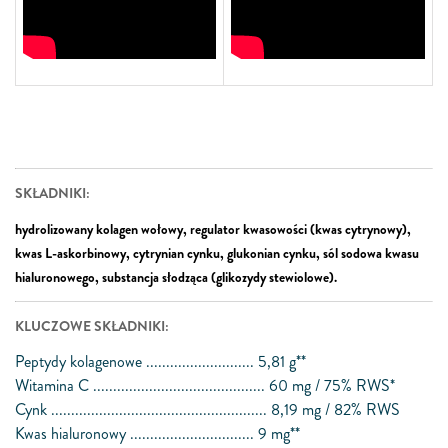
SKŁADNIKI:
hydrolizowany kolagen wołowy, regulator kwasowości (kwas cytrynowy),
kwas L-askorbinowy, cytrynian cynku, glukonian cynku, sól sodowa kwasu
hialuronowego, substancja słodząca (glikozydy stewiolowe).
KLUCZOWE SKŁADNIKI:
Peptydy kolagenowe ........................... 5,81 g**
Witamina C ........................................... 60 mg / 75% RWS*
Cynk ...................................................... 8,19 mg / 82% RWS
Kwas hialuronowy ............................... 9 mg**