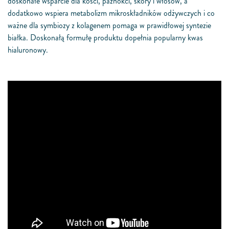
doskonałe wsparcie dla kości, paznokci, skóry i włosów, a
dodatkowo wspiera metabolizm mikroskładników odżywczych i co
ważne dla symbiozy z kolagenem pomaga w prawidłowej syntezie
białka. Doskonałą formułę produktu dopełnia popularny kwas
hialuronowy.