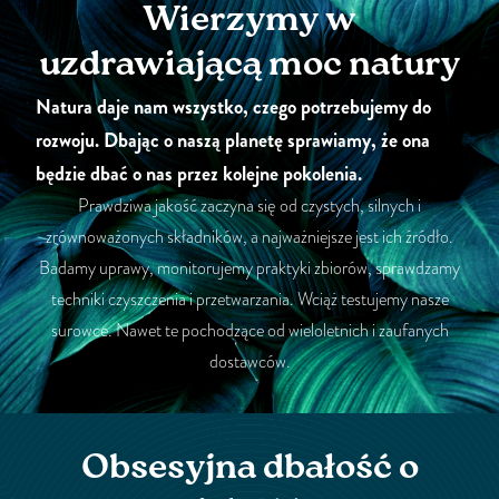
Wierzymy w
uzdrawiającą moc natury
Natura daje nam wszystko, czego potrzebujemy do
rozwoju. Dbając o naszą planetę sprawiamy, że ona
będzie dbać o nas przez kolejne pokolenia.
Prawdziwa jakość zaczyna się od czystych, silnych i
zrównoważonych składników, a najważniejsze jest ich źródło.
Badamy uprawy, monitorujemy praktyki zbiorów, sprawdzamy
techniki czyszczenia i przetwarzania. Wciąż testujemy nasze
surowce. Nawet te pochodzące od wieloletnich i zaufanych
dostawców.
Obsesyjna dbałość o