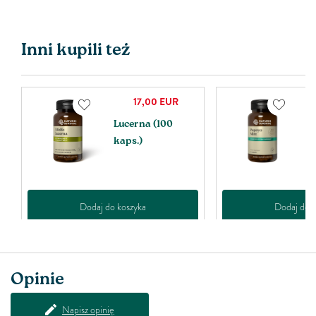
Inni kupili też
17,00
EUR
Lucerna (100
P
kaps.)
ta
Dodaj do koszyka
Dodaj do k
Opinie
Napisz opinię