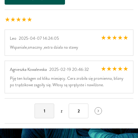
Leo
2025-04-07 14:24:05
Wspaniale,smaczny ,extra dziala na stawy
Agnieszka Kowalewska
2025-02-19 20:46:32
Piję ten kolagen od kliku miesięcy. Cera zrobiła się promienna, blizny
po trądzikowe zagoiły się. Włosy są sprężyste i nawilżone.
z
1
2