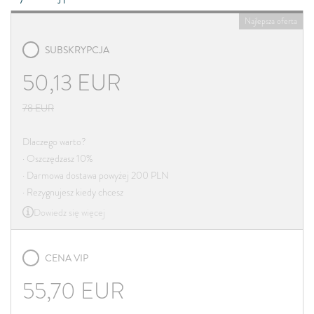
Najlepsza oferta
SUBSKRYPCJA
50,13
EUR
78
EUR
Dlaczego warto?
· Oszczędzasz 10%
· Darmowa dostawa powyżej 200 PLN
· Rezygnujesz kiedy chcesz
Dowiedz się więcej
CENA VIP
55,70
EUR