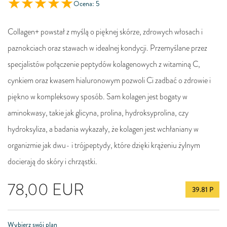
Ocena: 5
Collagen+ powstał z myślą o pięknej skórze, zdrowych włosach i
paznokciach oraz stawach w idealnej kondycji. Przemyślane przez
specjalistów połączenie peptydów kolagenowych z witaminą C,
cynkiem oraz kwasem hialuronowym pozwoli Ci zadbać o zdrowie i
piękno w kompleksowy sposób. Sam kolagen jest bogaty w
aminokwasy, takie jak glicyna, prolina, hydroksyprolina, czy
hydroksyliza, a badania wykazały, że kolagen jest wchłaniany w
organizmie jak dwu- i trójpeptydy, które dzięki krążeniu żylnym
docierają do skóry i chrząstki.
78,00
EUR
39.81 P
Wybierz swój plan