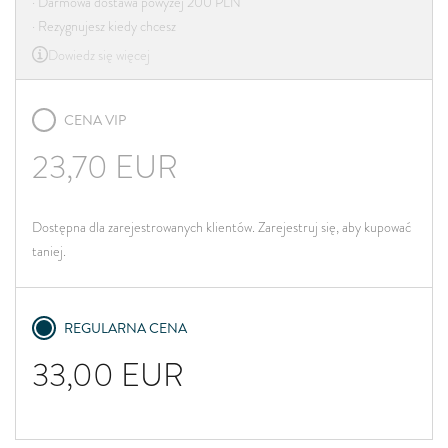
· Darmowa dostawa powyżej 200 PLN
· Rezygnujesz kiedy chcesz
Dowiedz się więcej
CENA VIP
23,70
EUR
Dostępna dla zarejestrowanych klientów. Zarejestruj się, aby kupować
taniej.
REGULARNA CENA
33,00
EUR