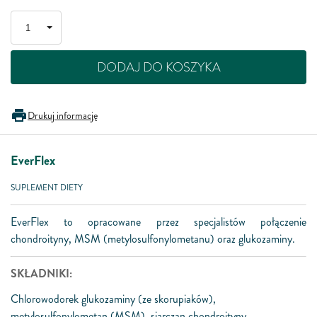
DODAJ DO KOSZYKA
Drukuj informację
EverFlex
SUPLEMENT DIETY
EverFlex to opracowane przez specjalistów połączenie
chondroityny, MSM (metylosulfonylometanu) oraz glukozaminy.
SKŁADNIKI:
Chlorowodorek glukozaminy (ze skorupiaków),
metylosulfonylometan (MSM), siarczan chondroityny