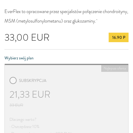
EverFlex to opracowane przez specjalistów połączenie chondroityny,
MSM (metylosulfonylometanu) oraz glukozaminy.
33,00
EUR
16.90 P
Wybierz swój plan
Najlepsza oferta
SUBSKRYPCJA
21,33
EUR
33
EUR
Dlaczego warto?
· Oszczędzasz 10%