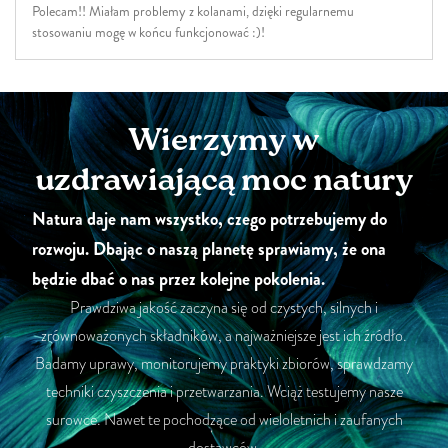
Polecam!! Miałam problemy z kolanami, dzięki regularnemu
stosowaniu mogę w końcu funkcjonować :)!
Wierzymy w
uzdrawiającą moc natury
Natura daje nam wszystko, czego potrzebujemy do
rozwoju. Dbając o naszą planetę sprawiamy, że ona
będzie dbać o nas przez kolejne pokolenia.
Prawdziwa jakość zaczyna się od czystych, silnych i
zrównoważonych składników, a najważniejsze jest ich źródło.
Badamy uprawy, monitorujemy praktyki zbiorów, sprawdzamy
techniki czyszczenia i przetwarzania. Wciąż testujemy nasze
surowce. Nawet te pochodzące od wieloletnich i zaufanych
dostawców.