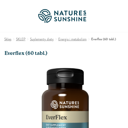
Sklep
SKLEP
Suplementy diety
Energia i metabolizm
Everflex (60 tabl.)
Everflex (60 tabl.)