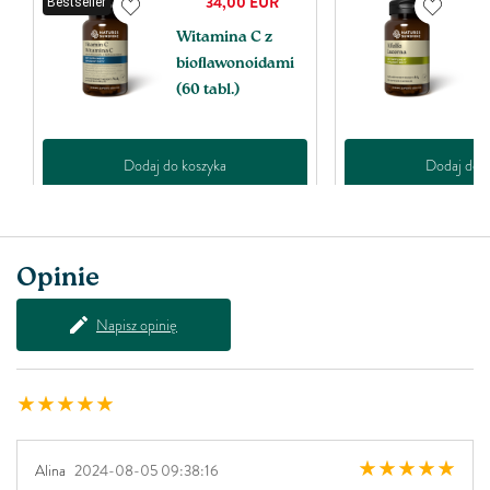
34,00
EUR
Bestseller
Witamina C z
L
bioﬂawonoidami
k
(60 tabl.)
Dodaj do koszyka
Dodaj do k
Opinie
Napisz opinię
Alina
2024-08-05 09:38:16