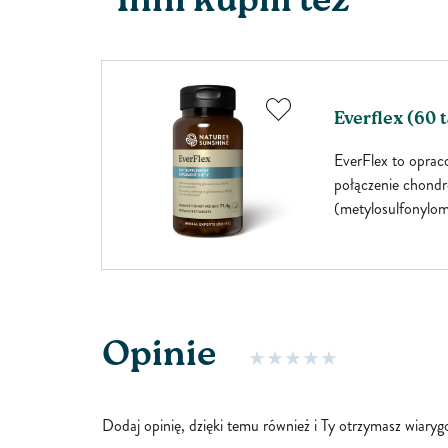
Inni kupili też
Everflex (60 t
o
EverFlex to oprac
ny z
połączenie chond
a znana w
(metylosulfonylo
ukcji
ści. Jest
sto
 to
h
Opinie
mie...
Dodaj opinię, dzięki temu również i Ty otrzymasz wiary