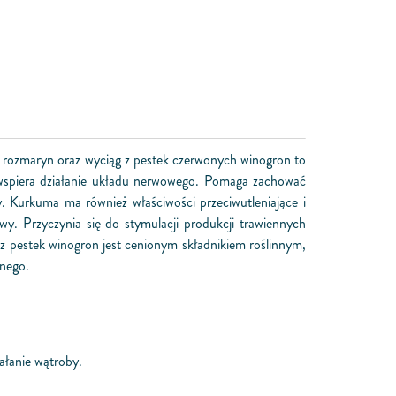
a, rozmaryn oraz wyciąg z pestek czerwonych winogron to
wspiera działanie układu nerwowego. Pomaga zachować
 Kurkuma ma również właściwości przeciwutleniające i
 Przyczynia się do stymulacji produkcji trawiennych
z pestek winogron jest cenionym składnikiem roślinnym,
nnego.
ałanie wątroby.