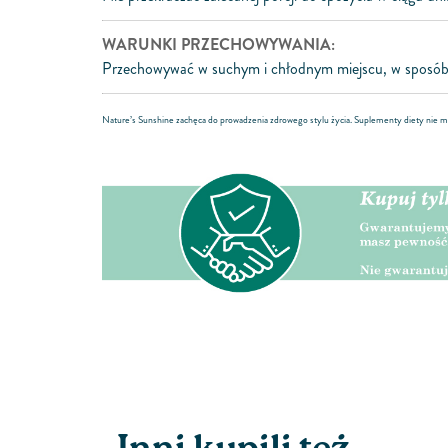
WARUNKI PRZECHOWYWANIA:
Przechowywać w suchym i chłodnym miejscu, w sposób 
Nature’s Sunshine zachęca do prowadzenia zdrowego stylu życia. Suplementy diety nie m