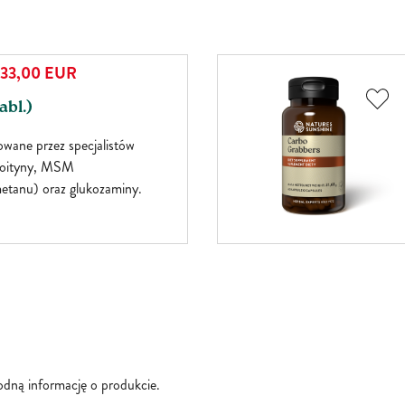
33,00
EUR
abl.)
owane przez specjalistów
roityny, MSM
metanu) oraz glukozaminy.
godną informację o produkcie.