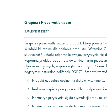
Grapina i Przeciwutleniacze
SUPLEMENT DIETY
Grapina i przeciwutleniacze to produkt, który powstał 
składniki kluczowe dla działania produktu. Witamin
skuteczność układu odpornościowego, przyczynia się 
wspomnaga układ odpornościowy. Rozmaryn przyczynia
płynów ustrojowych, wspiera wątrobę i drogi żółciowe
bogatym w naturalne polifenole (OPC). Stanowi wartośc
Produkt uzupełnia codzienną dietę w witaminę C.
Kurkuma wspiera pracę prace układu odpronościow
Rozmaryn przyczynia się do stymulacji produkcji 
Rozmaryn przyczynia się do lepszego trawienia tłus