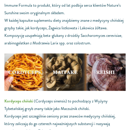
Immune Formula to produkt, który od lat podbija serca klientów Nature’s
Sunshine swoim oryginalnym składem.
W każdej kapsułce suplementu diety znajdziemy znane z medycyny chińskiej
grzyby takie, jak kordyceps, Żagwica listkowata i Lakowica żółtawa.
Kompozycję uzupełniają beta-glukany z drożdży Saccharomyces cerevisiae,
arabinogalatkan z Modrzewia Larix spp. oraz colostrum.
Kordyceps chiński
(
Cordyceps sinensis)
to pochodzący z Wyżyny
Tybetańskiej grzyb znany także jako Maczużnik chiński.
Kordyceps jest szczególnie ceniony przez znawców medycyny chińskiej,
którzy zaliczają do go czterech najważniejszych substancji i nazywają