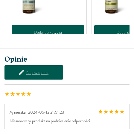
k
Dodaj do koszyka
Dodaj do k
Opinie
Napisz opinię
Agnieszka
2024-05-12 21:51:23
Niesamowity produkt na podniesienie odporności