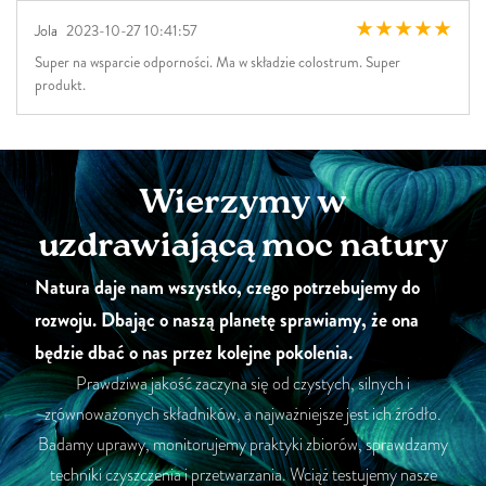
Jola
2023-10-27 10:41:57
Super na wsparcie odporności. Ma w składzie colostrum. Super
produkt.
Wierzymy w
uzdrawiającą moc natury
Natura daje nam wszystko, czego potrzebujemy do
rozwoju. Dbając o naszą planetę sprawiamy, że ona
będzie dbać o nas przez kolejne pokolenia.
Prawdziwa jakość zaczyna się od czystych, silnych i
zrównoważonych składników, a najważniejsze jest ich źródło.
Badamy uprawy, monitorujemy praktyki zbiorów, sprawdzamy
techniki czyszczenia i przetwarzania. Wciąż testujemy nasze