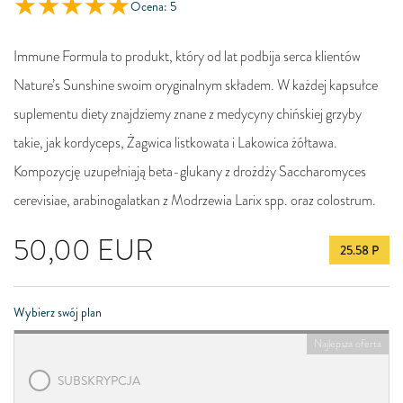
Ocena: 5
Immune Formula to produkt, który od lat podbija serca klientów
Nature’s Sunshine swoim oryginalnym składem. W każdej kapsułce
suplementu diety znajdziemy znane z medycyny chińskiej grzyby
takie, jak kordyceps, Żagwica listkowata i Lakowica żółtawa.
Kompozycję uzupełniają beta-glukany z drożdży Saccharomyces
cerevisiae, arabinogalatkan z Modrzewia Larix spp. oraz colostrum.
50,00
EUR
25.58 P
Wybierz swój plan
Najlepsza oferta
SUBSKRYPCJA