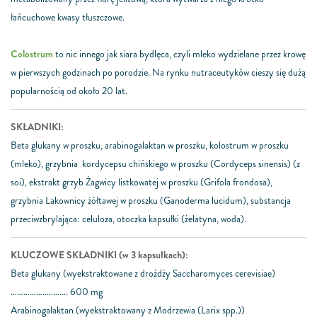
łańcuchowe kwasy tłuszczowe.
Colostrum
to nic innego jak siara bydlęca, czyli mleko wydzielane przez krowę
w pierwszych godzinach po porodzie. Na rynku nutraceutyków cieszy się dużą
popularnością od około 20 lat.
SKŁADNIKI:
Beta glukany w proszku, arabinogalaktan w proszku, kolostrum w proszku
(mleko), grzybnia kordycepsu chińskiego w proszku (Cordyceps sinensis) (z
soi), ekstrakt grzyb Żagwicy listkowatej w proszku (Grifola frondosa),
grzybnia Lakownicy żółtawej w proszku (Ganoderma lucidum), substancja
przeciwzbrylająca: celuloza, otoczka kapsułki (żelatyna, woda).
KLUCZOWE SKŁADNIKI (w 3 kapsułkach):
Beta glukany (wyekstraktowane z drożdży Saccharomyces cerevisiae)
………………..……. 600 mg
Arabinogalaktan (wyekstraktowany z Modrzewia (Larix spp.))