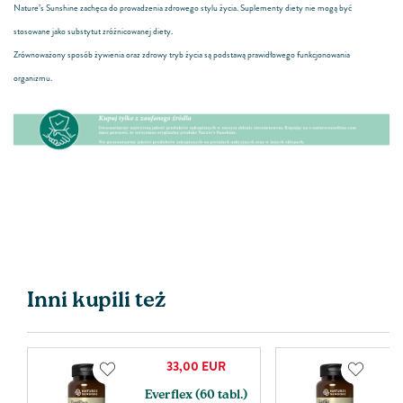
Nature’s Sunshine zachęca do prowadzenia zdrowego stylu życia. Suplementy diety nie mogą być
stosowane jako substytut zróżnicowanej diety.
Zrównoważony sposób żywienia oraz zdrowy tryb życia są podstawą prawidłowego funkcjonowania
organizmu.
Inni kupili też
33,00
EUR
Everflex (60 tabl.)
C