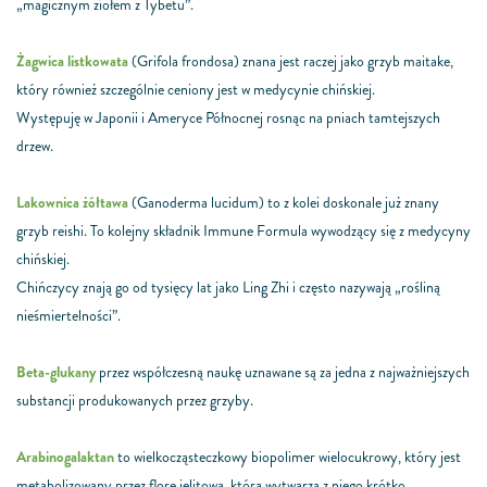
„magicznym ziołem z Tybetu”.
Żagwica listkowata
(Grifola frondosa)
znana jest raczej jako grzyb maitake,
który również szczególnie ceniony jest w medycynie chińskiej.
Występuję w Japonii i Ameryce Północnej rosnąc na pniach tamtejszych
drzew.
Lakownica żółtawa
(Ganoderma lucidum)
to z kolei doskonale już znany
grzyb reishi. To kolejny składnik Immune Formula wywodzący się z medycyny
chińskiej.
Chińczycy znają go od tysięcy lat jako Ling Zhi i często nazywają „rośliną
nieśmiertelności”.
Beta-glukany
przez współczesną naukę uznawane są za jedna z najważniejszych
substancji produkowanych przez grzyby.
Arabinogalaktan
to wielkocząsteczkowy biopolimer wielocukrowy, który jest
metabolizowany przez florę jelitową, która wytwarza z niego krótko