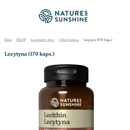
Sklep
SKLEP
Suplementy diety
Układ krążenia
Lecytyna (170 kaps.)
Lecytyna (170 kaps.)