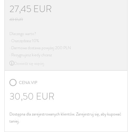
27,45
EUR
43
EUR
Dlaczego warto?
· Oszczędzasz 10%
· Darmowa dostawa powyżej 200 PLN
· Rezygnujesz kiedy chcesz
Dowiedz się więcej
CENA VIP
30,50
EUR
Dostępna dla zarejestrowanych klientów. Zarejestruj się, aby kupować
taniej.