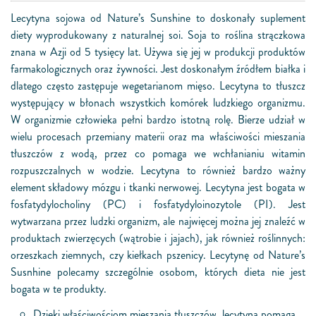
Lecytyna sojowa od Nature’s Sunshine to doskonały suplement
diety wyprodukowany z naturalnej soi. Soja to roślina strączkowa
znana w Azji od 5 tysięcy lat. Używa się jej w produkcji produktów
farmakologicznych oraz żywności. Jest doskonałym źródłem białka i
dlatego często zastępuje wegetarianom mięso. Lecytyna to tłuszcz
występujący w błonach wszystkich komórek ludzkiego organizmu.
W organizmie człowieka pełni bardzo istotną rolę. Bierze udział w
wielu procesach przemiany materii oraz ma właściwości mieszania
tłuszczów z wodą, przez co pomaga we wchłanianiu witamin
rozpuszczalnych w wodzie. Lecytyna to również bardzo ważny
element składowy mózgu i tkanki nerwowej. Lecytyna jest bogata w
fosfatydylocholiny (PC) i fosfatydyloinozytole (PI). Jest
wytwarzana przez ludzki organizm, ale najwięcej można jej znaleźć w
produktach zwierzęcych (wątrobie i jajach), jak również roślinnych:
orzeszkach ziemnych, czy kiełkach pszenicy. Lecytynę od Nature’s
Susnhine polecamy szczególnie osobom, których dieta nie jest
bogata w te produkty.
Dzięki właściwościom mieszania tłuszczów, lecytyna pomaga