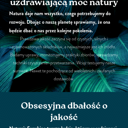
uzdrawiającą moc natury
Natura daje nam wszystko, czego potrzebujemy do
rozwoju. Dbając o naszą planetę sprawiamy, że ona
będzie dbać o nas przez kolejne pokolenia.
Prawdziwa jakość zaczyna się od czystych, silnych i
zrównoważonych składników, a najważniejsze jest ich źródło.
Badamy uprawy, monitorujemy praktyki zbiorów, sprawdzamy
techniki czyszczenia i przetwarzania. Wciąż testujemy nasze
surowce. Nawet te pochodzące od wieloletnich i zaufanych
dostawców.
Obsesyjna dbałość o
jakość