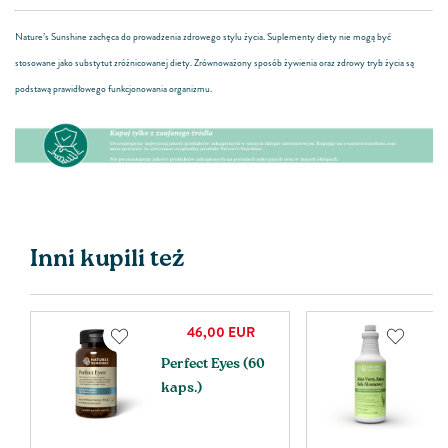
Nature’s Sunshine zachęca do prowadzenia zdrowego stylu życia. Suplementy diety nie mogą być
stosowane jako substytut zróżnicowanej diety. Zrównoważony sposób żywienia oraz zdrowy tryb życia są
podstawą prawidłowego funkcjonowania organizmu.
Inni kupili też
46,00
EUR
Perfect Eyes (60
S
kaps.)
(