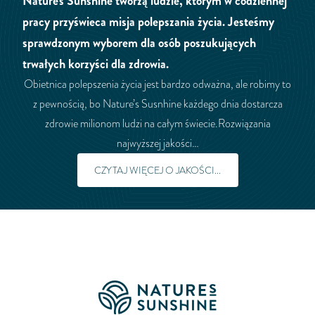
Nature's Sunshine tworzą ludzie, którym w codziennej
pracy przyświeca misja polepszania życia. Jesteśmy
sprawdzonym wyborem dla osób poszukujących
trwałych korzyści dla zdrowia.
Obietnica polepszenia życia jest bardzo odważna, ale robimy to
z pewnością, bo Nature’s Susnhine każdego dnia dostarcza
zdrowie milionom ludzi na całym świecie.Rozwiązania
najwyższej jakości…
CZYTAJ WIĘCEJ O JAKOŚCI...