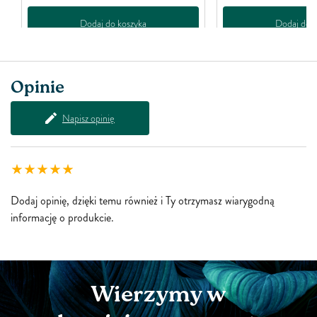
Dodaj do koszyka
Dodaj do k
Opinie
Napisz opinię
Dodaj opinię, dzięki temu również i Ty otrzymasz wiarygodną
informację o produkcie.
Wierzymy w