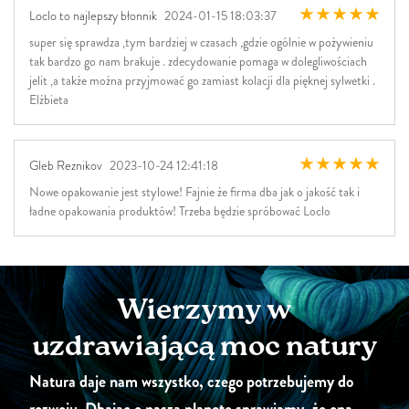
Loclo to najlepszy błonnik
2024-01-15 18:03:37
super się sprawdza ,tym bardziej w czasach ,gdzie ogólnie w pożywieniu
tak bardzo go nam brakuje . zdecydowanie pomaga w dolegliwościach
jelit ,a także można przyjmować go zamiast kolacji dla pięknej sylwetki .
Elżbieta
Gleb Reznikov
2023-10-24 12:41:18
Nowe opakowanie jest stylowe! Fajnie że firma dba jak o jakość tak i
ładne opakowania produktów! Trzeba będzie spróbować Loclo
Wierzymy w
uzdrawiającą moc natury
Natura daje nam wszystko, czego potrzebujemy do