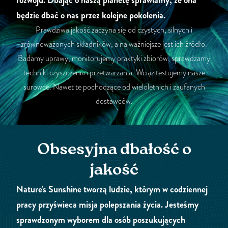
rozwoju. Dbając o naszą planetę sprawiamy, że ona
będzie dbać o nas przez kolejne pokolenia.
Prawdziwa jakość zaczyna się od czystych, silnych i
zrównoważonych składników, a najważniejsze jest ich źródło.
Badamy uprawy, monitorujemy praktyki zbiorów, sprawdzamy
techniki czyszczenia i przetwarzania. Wciąż testujemy nasze
surowce. Nawet te pochodzące od wieloletnich i zaufanych
dostawców.
Obsesyjna dbałość o
jakość
Nature's Sunshine tworzą ludzie, którym w codziennej
pracy przyświeca misja polepszania życia. Jesteśmy
sprawdzonym wyborem dla osób poszukujących