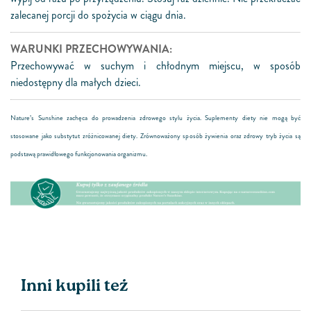
zalecanej porcji do spożycia w ciągu dnia.
WARUNKI PRZECHOWYWANIA:
Przechowywać w suchym i chłodnym miejscu, w sposób
niedostępny dla małych dzieci.
Nature’s Sunshine zachęca do prowadzenia zdrowego stylu życia. Suplementy diety nie mogą być
stosowane jako substytut zróżnicowanej diety. Zrównoważony sposób żywienia oraz zdrowy tryb życia są
podstawą prawidłowego funkcjonowania organizmu.
Inni kupili też