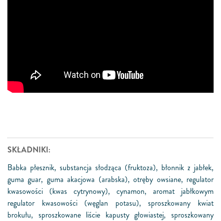
SKŁADNIKI:
Babka płesznik, substancja słodząca (fruktoza), błonnik z jabłek,
guma guar, guma akacjowa (arabska), otręby owsiane, regulator
kwasowości (kwas cytrynowy), cynamon, aromat jabłkowym
regulator kwasowości (węglan potasu), sproszkowany kwiat
brokułu, sproszkowane liście kapusty głowiastej, sproszkowany