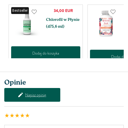
34,00
EUR
Bestseller
Chlorofil w Płynie
P
(475,6 ml)
2
p
1
Dodaj do koszyka
Dodaj do k
Opinie
Napisz opinię