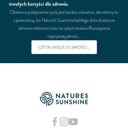
trwałych korzyści dla zdrowia.
Obietnica polepszenia życia jest bardzo odważna, ale robimy to
z pewnością, bo Nature’s Susnhine każdego dnia dostarcza
zdrowie milionom ludzi na całym świecie.Rozwiązania
najwyższej jakości…
CZYTAJ WIĘCEJ O JAKOŚCI...