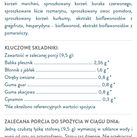
korzeń marchwii, sproszkowany korzeń buraka czerwonego,
sproszkowane liście rozmarynu, sproszkowany owoc pomidora,
sproszkowany korzeń kurkumy, ekstrakt bioflawonoidów z
grejpfruta, hesperydyna - bioflawonoid, ekstrakt bioflawonoidów z
pomarańczy.
KLUCZOWE SKŁADNIKI:
Zawartość w zalecanej porcji (9,5 g):
Babka płesznik ................................................ 2,36 g *
Błonnik z jabłek ................................................. 1,6 g *
Otręby owsiane .................................................. 0,8 g *
Guma guar ............................................................ 0,8 g *
Guma akacjowa .................................................. 0,8 g *
Cynamon ............................................................... 0,3 g *
*Nie określono referencyjnych wartości spożycia
ZALECANA PORCJA DO SPOŻYCIA W CIĄGU DNIA:
Jedną czubatą łyżkę stołową (9,5 g) wymieszaj w szklance wody i
wypij od razu po przyrządzeniu. Stosuj raz dziennie. Nie przekraczać