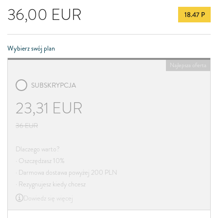
36,00
EUR
18.47 P
Wybierz swój plan
Najlepsza oferta
SUBSKRYPCJA
23,31
EUR
36
EUR
Dlaczego warto?
· Oszczędzasz 10%
· Darmowa dostawa powyżej 200 PLN
· Rezygnujesz kiedy chcesz
Dowiedz się więcej