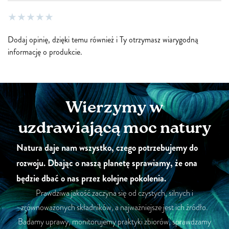
Dodaj opinię, dzięki temu również i Ty otrzymasz wiarygodną
informację o produkcie.
Wierzymy w
uzdrawiającą moc natury
Natura daje nam wszystko, czego potrzebujemy do
rozwoju. Dbając o naszą planetę sprawiamy, że ona
będzie dbać o nas przez kolejne pokolenia.
Prawdziwa jakość zaczyna się od czystych, silnych i
zrównoważonych składników, a najważniejsze jest ich źródło.
Badamy uprawy, monitorujemy praktyki zbiorów, sprawdzamy