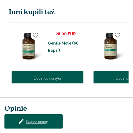
Inni kupili też
28,00
EUR
Gentle Move (60
T
kaps.)
C
k
Dodaj do koszyka
Dodaj do k
Opinie
Napisz opinię