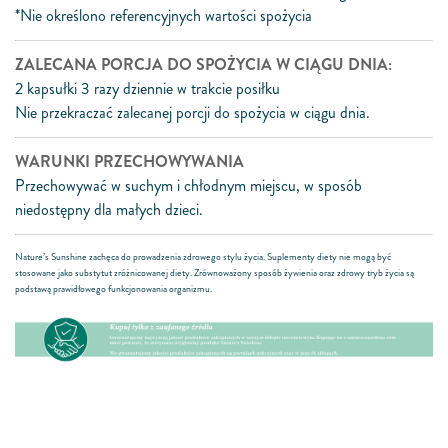
*Nie określono referencyjnych wartości spożycia
ZALECANA PORCJA DO SPOŻYCIA W CIĄGU DNIA
:
2 kapsułki 3 razy dziennie w trakcie posiłku
Nie przekraczać zalecanej porcji do spożycia w ciągu dnia.
WARUNKI PRZECHOWYWANIA
Przechowywać w suchym i chłodnym miejscu, w sposób
niedostępny dla małych dzieci.
Nature’s Sunshine zachęca do prowadzenia zdrowego stylu życia. Suplementy diety nie mogą być
stosowane jako substytut zróżnicowanej diety. Zrównoważony sposób żywienia oraz zdrowy tryb życia są
podstawą prawidłowego funkcjonowania organizmu.