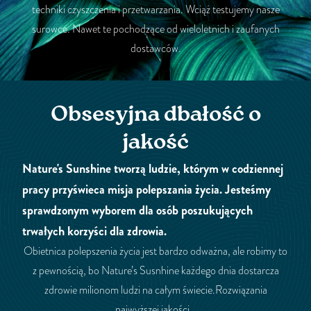
techniki czyszczenia i przetwarzania. Wciąż testujemy nasze
surowce. Nawet te pochodzące od wieloletnich i zaufanych
dostawców.
Obsesyjna dbałość o
jakość
Nature's Sunshine tworzą ludzie, którym w codziennej
pracy przyświeca misja polepszania życia. Jesteśmy
sprawdzonym wyborem dla osób poszukujących
trwałych korzyści dla zdrowia.
Obietnica polepszenia życia jest bardzo odważna, ale robimy to
z pewnością, bo Nature’s Susnhine każdego dnia dostarcza
zdrowie milionom ludzi na całym świecie.Rozwiązania
najwyższej jakości…