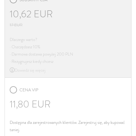
10,62
EUR
17
EUR
Dlaczego warto?
· Oszczędzasz 10%
· Darmowa dostawa powyżej 200 PLN
· Rezygnujesz kiedy chcesz
Dowiedz się więcej
CENA VIP
11,80
EUR
Dostępna dla zarejestrowanych klientów. Zarejestruj się, aby kupować
taniej.