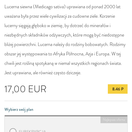
Lucerna siewna (Medicago sativa) uprawiana od ponad 2000 lat
uważana była przez wiele cywilizacji za cudowne ziele. Korzenie
lucerny sięgają głęboko w ziemię, by dotrzeć do minerałów i
niezbędnych składników odżywczych, które mogą być niedostępne
bliżej powierzchni. Lucerna należy do rodziny bobowatych. Rodzimy
obszar jej występowania to Afryka Północna, Azja i Europa. W tej
chwili jest rośliną spotykaną w niemal wszystkich regionach świata.
Jest uprawiana, ale również często dziczeje.
17,00
EUR
8.46 P
Wybierz swój plan
Najlepsza oferta
SUBSKRYPCJA