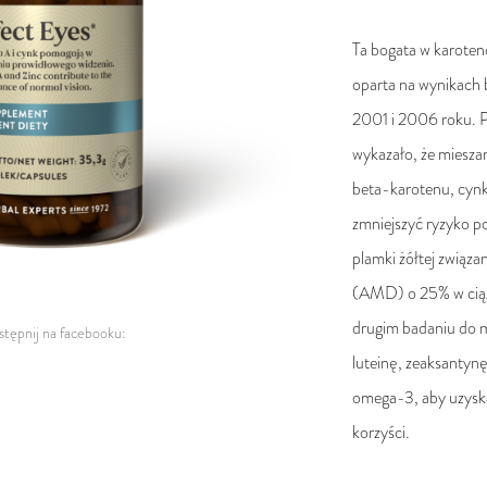
Ta bogata w karoten
oparta na wynikac
2001 i 2006 roku. 
wykazało, że miesza
beta-karotenu, cynk
zmniejszyć ryzyko p
plamki żółtej związa
(AMD) o 25% w ciąg
drugim badaniu do 
tępnij na facebooku:
luteinę, zeaksantynę
omega-3, aby uzys
korzyści.