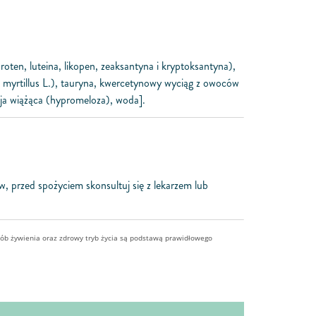
oten, luteina, likopen, zeaksantyna i kryptoksantyna),
 myrtillus L.), tauryna, kwercetynowy wyciąg z owoców
cja wiążąca (hypromeloza), woda].
 przed spożyciem skonsultuj się z lekarzem lub
.
sób żywienia oraz zdrowy tryb życia są podstawą prawidłowego