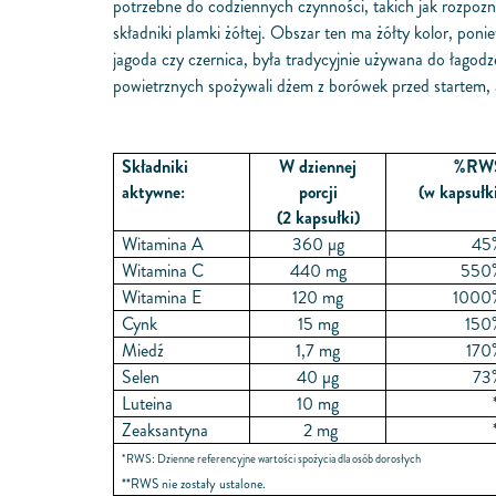
potrzebne do codziennych czynności, takich jak rozpozn
składniki plamki żółtej. Obszar ten ma żółty kolor, p
jagoda czy czernica, była tradycyjnie używana do łagodz
powietrznych spożywali dżem z borówek przed startem, a
Składniki
W dziennej
%RW
aktywne:
porcji
(w kapsułk
(2 kapsułki)
Witamina A
360 μg
45
Witamina C
440 mg
550
Witamina E
120 mg
1000
Cynk
15 mg
150
Miedź
1,7 mg
170
Selen
40 μg
73
Luteina
10 mg
Zeaksantyna
2 mg
*RWS: Dzienne referencyjne wartości spożycia dla osób dorosłych
**RWS nie zostały ustalone.