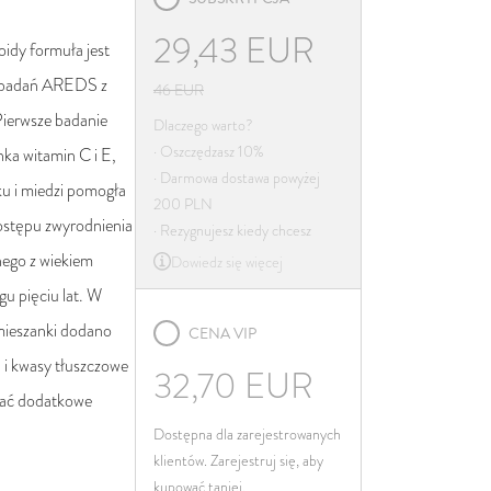
Irlandia
29,43
EUR
oidy formuła jest
Włochy
h badań AREDS z
Łotwa
46
EUR
Pierwsze badanie
Litwa
Dlaczego warto?
· Oszczędzasz 10%
nka witamin C i E,
Luksemburg
· Darmowa dostawa powyżej
u i miedzi pomogła
Malta
200 PLN
ostępu zwyrodnienia
Niderlandy
· Rezygnujesz kiedy chcesz
nego z wiekiem
Dowiedz się więcej
Poland
u pięciu lat. W
Portugalia
mieszanki dodano
CENA VIP
Rumunia
 i kwasy tłuszczowe
Słowacja
32,70
EUR
kać dodatkowe
Słowenia
Dostępna dla zarejestrowanych
Hiszpania
klientów. Zarejestruj się, aby
Szwecja
kupować taniej.