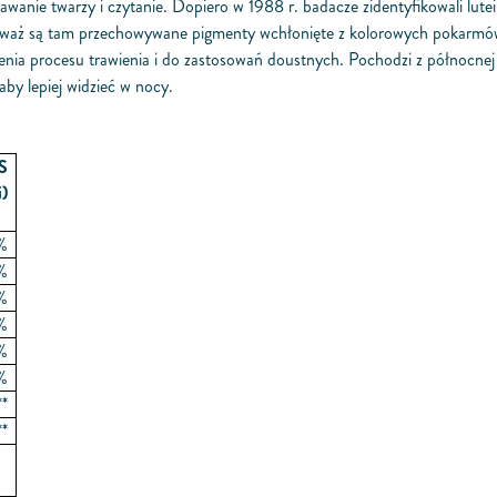
awanie twarzy i czytanie. Dopiero w 1988 r. badacze zidentyfikowali lut
onieważ są tam przechowywane pigmenty wchłonięte z kolorowych pokarmó
enia procesu trawienia i do zastosowań doustnych. Pochodzi z północnej E
by lepiej widzieć w nocy.
S
i)
%
%
%
%
%
%
**
**