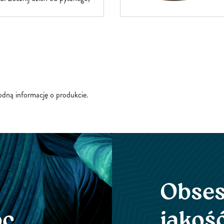
u, który pomoże Ci utrzymać
energii przez wiele godzin.
alternatywa dla porannej kawy,
apojów energetycznych. Nasz
w naturalne składniki formuła,
 wyciąg z...
godną informację o produkcie.
Obses
oc
jakoś