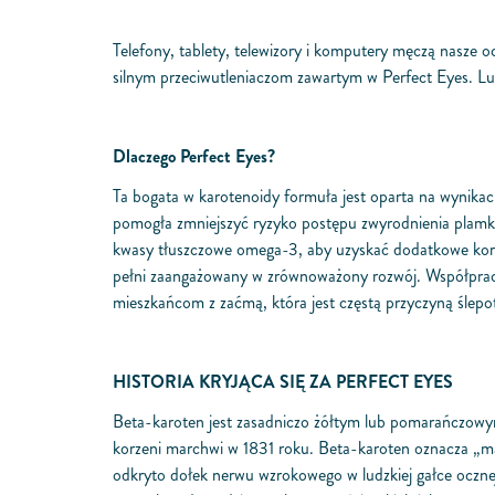
Telefony, tablety, telewizory i komputery męczą nasze 
silnym przeciwutleniaczom zawartym w Perfect Eyes. Lu
Dlaczego Perfect Eyes?
Ta bogata w karotenoidy formuła jest oparta na wynika
pomogła zmniejszyć ryzyko postępu zwyrodnienia plamki
kwasy tłuszczowe omega-3, aby uzyskać dodatkowe korzyś
pełni zaangażowany w zrównoważony rozwój. Współpracuj
mieszkańcom z zaćmą, która jest częstą przyczyną ślepo
HISTORIA KRYJĄCA SIĘ ZA PERFECT EYES
Beta-karoten jest zasadniczo żółtym lub pomarańczowym
korzeni marchwi w 1831 roku. Beta-karoten oznacza „ma
odkryto dołek nerwu wzrokowego w ludzkiej gałce ocznej.