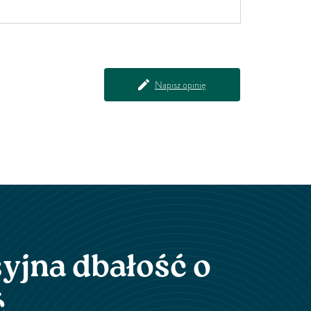
znajdziesz liść karczocha zwyczajnego, składnik o
znaczącym wpływie na cholestetor, wagę ciała, ale
również zdrowie wątroby i całego układu
pokarmowego. Cholester-Reg to również sterole
roślinne, które spożywane w ilości co...
Napisz opinię
yjna dbałość o
ć