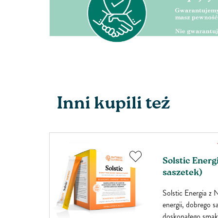
Inni kupili też
Solstic Energ
saszetek)
w na
afisz
Solstic Energia z 
światła
energii, dobrego s
órze pod
doskonałego smaku