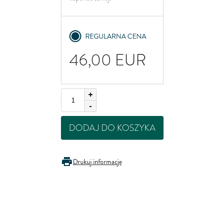
United Kingdom
REGULARNA CENA
46,00
EUR
+
-
DODAJ DO KOSZYKA
Drukuj informację