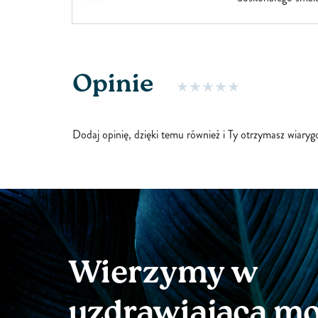
odżywczego napoj
 nas
odpowiedni poziom 
światła
Solstic to zdrowa 
krywamy
czy gazowanych n
Opinie
produkt to bogata 
w której znajdziesz
Dodaj opinię, dzięki temu również i Ty otrzymasz wiary
Wierzymy w
uzdrawiającą m