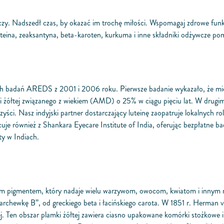
oczy. Nadszedł czas, by okazać im trochę miłości. Wspomagaj zdrowe funk
teina, zeaksantyna, beta-karoten, kurkuma i inne składniki odżywcze p
ch badań AREDS z 2001 i 2006 roku. Pierwsze badanie wykazało, że mies
 żółtej związanego z wiekiem (AMD) o 25% w ciągu pięciu lat. W drugim
ci. Nasz indyjski partner dostarczający luteinę zaopatruje lokalnych ro
e również z Shankara Eyecare Institute of India, oferując bezpłatne ba
ty w Indiach.
 pigmentem, który nadaje wielu warzywom, owocom, kwiatom i innym roś
rchewkę B”, od greckiego beta i łacińskiego carota. W 1851 r. Herman 
 Ten obszar plamki żółtej zawiera ciasno upakowane komórki stożkowe i j