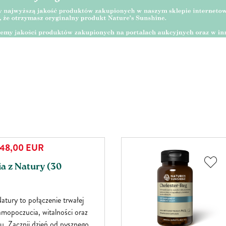
48,00
EUR
ia z Natury (30
Natury to połączenie trwałej
amopoczucia, witalności oraz
. Zacznij dzień od pysznego,