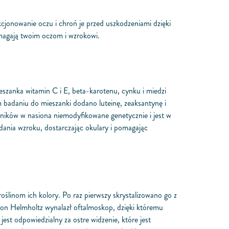
cjonowanie oczu i chroń je przed uszkodzeniami dzięki
omagają twoim oczom i wzrokowi.
zanka witamin C i E, beta-karotenu, cynku i miedzi
 badaniu do mieszanki dodano luteinę, zeaksantynę i
lników w nasiona niemodyfikowane genetycznie i jest w
dania wzroku, dostarczając okulary i pomagając
linom ich kolory. Po raz pierwszy skrystalizowano go z
von Helmholtz wynalazł oftalmoskop, dzięki któremu
est odpowiedzialny za ostre widzenie, które jest