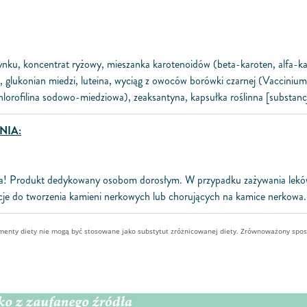
ynku, koncentrat ryżowy, mieszanka karotenoidów (beta-karoten, alfa-kar
 glukonian miedzi, luteina, wyciąg z owoców borówki czarnej (Vaccinium
hlorofilina sodowo-miedziowa), zeaksantyna, kapsułka roślinna [substan
NIA:
dnia! Produkt dedykowany osobom dorosłym. W przypadku zażywania leków,
je do tworzenia kamieni nerkowych lub chorujących na kamice nerkowa
ementy diety nie mogą być stosowane jako substytut zróżnicowanej diety. Zrównoważony spo