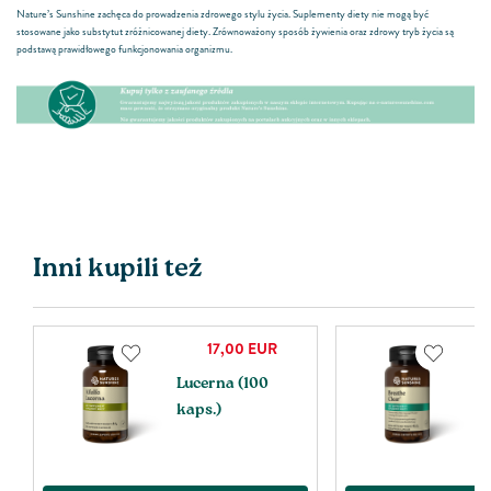
Nature’s Sunshine zachęca do prowadzenia zdrowego stylu życia. Suplementy diety nie mogą być
stosowane jako substytut zróżnicowanej diety. Zrównoważony sposób żywienia oraz zdrowy tryb życia są
podstawą prawidłowego funkcjonowania organizmu.
Inni kupili też
17,00
EUR
Lucerna (100
B
kaps.)
k