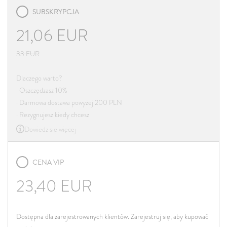
SUBSKRYPCJA
21,06
EUR
33
EUR
Dlaczego warto?
· Oszczędzasz 10%
· Darmowa dostawa powyżej 200 PLN
· Rezygnujesz kiedy chcesz
Dowiedz się więcej
CENA VIP
23,40
EUR
Dostępna dla zarejestrowanych klientów. Zarejestruj się, aby kupować