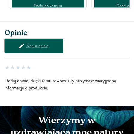
Dodaj do koszyka
Dodaj do k
Opinie
Napisz opinię
Dodaj opinię, dzięki temu również i Ty otrzymasz wiarygodną
informację o produkcie.
Wierzymy w
uzdrawiającą moc natury