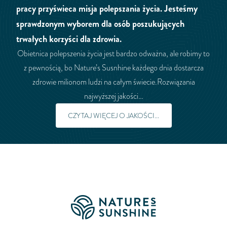
pracy przyświeca misja polepszania życia. Jesteśmy
sprawdzonym wyborem dla osób poszukujących
trwałych korzyści dla zdrowia.
Obietnica polepszenia życia jest bardzo odważna, ale robimy to
z pewnością, bo Nature’s Susnhine każdego dnia dostarcza
zdrowie milionom ludzi na całym świecie.Rozwiązania
najwyższej jakości…
CZYTAJ WIĘCEJ O JAKOŚCI...