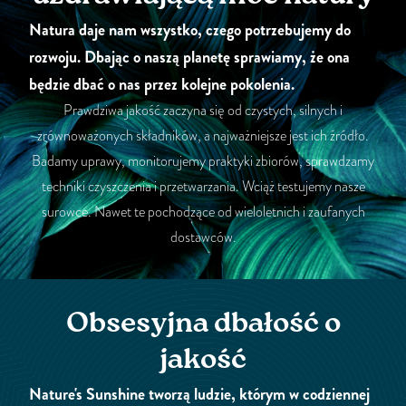
Natura daje nam wszystko, czego potrzebujemy do
rozwoju. Dbając o naszą planetę sprawiamy, że ona
będzie dbać o nas przez kolejne pokolenia.
Prawdziwa jakość zaczyna się od czystych, silnych i
zrównoważonych składników, a najważniejsze jest ich źródło.
Badamy uprawy, monitorujemy praktyki zbiorów, sprawdzamy
techniki czyszczenia i przetwarzania. Wciąż testujemy nasze
surowce. Nawet te pochodzące od wieloletnich i zaufanych
dostawców.
Obsesyjna dbałość o
jakość
Nature's Sunshine tworzą ludzie, którym w codziennej