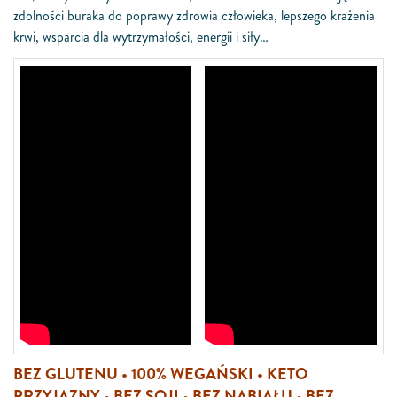
zdolności buraka do poprawy zdrowia człowieka, lepszego krażenia
krwi, wsparcia dla wytrzymałości, energii i siły…
BEZ GLUTENU • 100% WEGAŃSKI • KETO
PRZYJAZNY • BEZ SOJI • BEZ NABIAŁU • BEZ