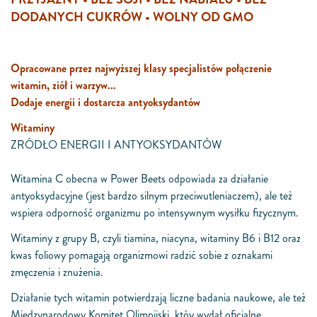
DODANYCH CUKRÓW • WOLNY OD GMO
Opracowane przez najwyższej klasy specjalistów połączenie
witamin, ziół i warzyw...
Dodaje energii i dostarcza antyoksydantów
Witaminy
ZRÓDŁO ENERGII I ANTYOKSYDANTÓW
Witamina C obecna w Power Beets odpowiada za działanie
antyoksydacyjne (jest bardzo silnym przeciwutleniaczem), ale też
wspiera odporność organizmu po intensywnym wysiłku fizycznym.
Witaminy z grupy B, czyli tiamina, niacyna, witaminy B6 i B12 oraz
kwas foliowy pomagają organizmowi radzić sobie z oznakami
zmęczenia i znużenia.
Działanie tych witamin potwierdzają liczne badania naukowe, ale też
Miedzynarodowy Komitet Olimpijski, któy wydał oficjalne