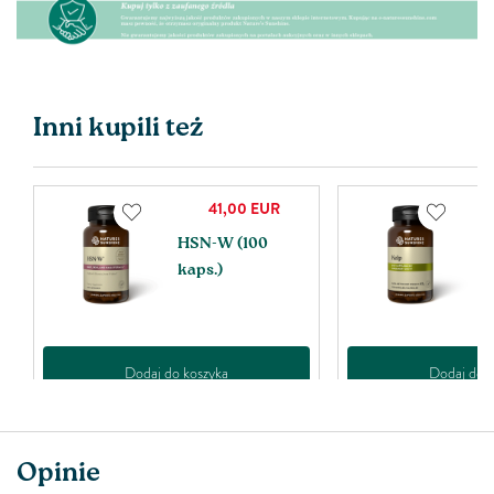
Inni kupili też
19,00
EUR
Kelp (100 kaps.)
W
W
ta
Dodaj do koszyka
Dodaj do k
Opinie