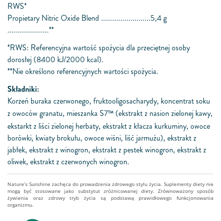
RWS*
Propietary Nitric Oxide Blend .........................5,4 g
.....................**
*RWS: Referencyjna wartość spożycia dla przeciętnej osoby
dorosłej (8400 kJ/2000 kcal).
**Nie określono referencyjnych wartości spożycia.
Składniki:
Korzeń buraka czerwonego, fruktooligosacharydy, koncentrat soku
z owoców granatu, mieszanka S7
(ekstrakt z nasion zielonej kawy,
TM
ekstarkt z liści zielonej herbaty, ekstrakt z kłacza kurkuminy, owoce
borówki, kwiaty brokułu, owoce wiśni, liść jarmużu), ekstrakt z
jabłek, ekstrakt z winogron, ekstrakt z pestek winogron, ekstrakt z
oliwek, ekstrakt z czerwonych winogron.
Nature’s Sunshine zachęca do prowadzenia zdrowego stylu życia. Suplementy diety nie
mogą być stosowane jako substytut zróżnicowanej diety. Zrównoważony sposób
żywienia oraz zdrowy tryb życia są podstawą prawidłowego funkcjonowania
organizmu.