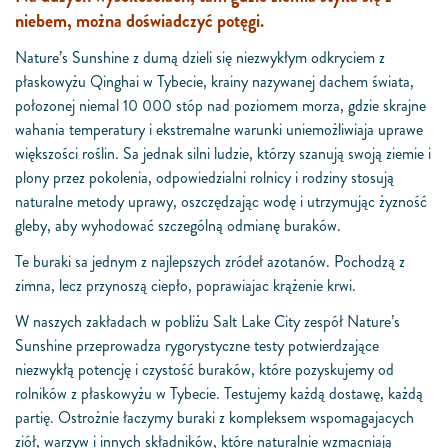
niebem, można doświadczyć potęgi.
Nature’s Sunshine z dumą dzieli się niezwykłym odkryciem z
płaskowyżu Qinghai w Tybecie, krainy nazywanej dachem świata,
połozonej niemal 10 000 stóp nad poziomem morza, gdzie skrajne
wahania temperatury i ekstremalne warunki uniemożliwiaja uprawe
większości roślin. Sa jednak silni ludzie, którzy szanują swoją ziemie i
plony przez pokolenia, odpowiedzialni rolnicy i rodziny stosują
naturalne metody uprawy, oszczędzając wodę i utrzymując żyzność
gleby, aby wyhodować szczególną odmianę buraków.
Te buraki sa jednym z najlepszych zródeł azotanów. Pochodzą z
zimna, lecz przynoszą ciepło, poprawiajac krążenie krwi.
W naszych zakładach w pobliżu Salt Lake City zespół Nature’s
Sunshine przeprowadza rygorystyczne testy potwierdzające
niezwykłą potencję i czystość buraków, które pozyskujemy od
rolników z płaskowyżu w Tybecie. Testujemy każdą dostawę, każdą
partię. Ostrożnie łaczymy buraki z kompleksem wspomagajacych
ziół, warzyw i innych składników, które naturalnie wzmacniają