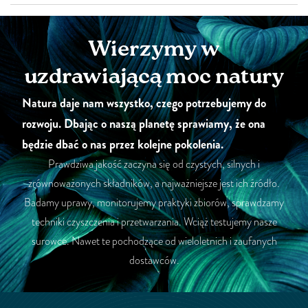
Wierzymy w
uzdrawiającą moc natury
Natura daje nam wszystko, czego potrzebujemy do
rozwoju. Dbając o naszą planetę sprawiamy, że ona
będzie dbać o nas przez kolejne pokolenia.
Prawdziwa jakość zaczyna się od czystych, silnych i
zrównoważonych składników, a najważniejsze jest ich źródło.
Badamy uprawy, monitorujemy praktyki zbiorów, sprawdzamy
techniki czyszczenia i przetwarzania. Wciąż testujemy nasze
surowce. Nawet te pochodzące od wieloletnich i zaufanych
dostawców.