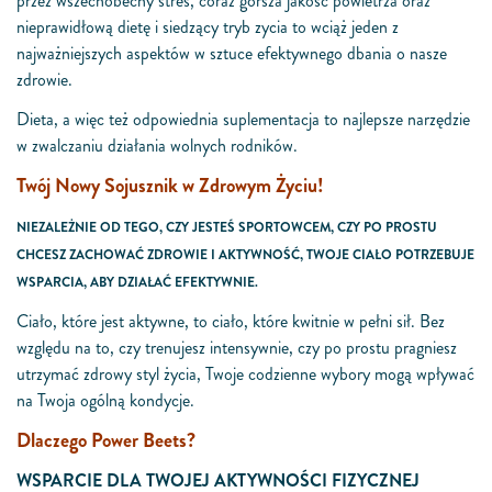
przez wszechobecny stres, coraz gorsza jakość powietrza oraz
nieprawidłową dietę i siedzący tryb zycia to wciąż jeden z
najważniejszych aspektów w sztuce efektywnego dbania o nasze
zdrowie.
Dieta, a więc też odpowiednia suplementacja to najlepsze narzędzie
w zwalczaniu działania wolnych rodników.
Twój Nowy Sojusznik w Zdrowym Życiu!
NIEZALEŻNIE OD TEGO, CZY JESTEŚ SPORTOWCEM, CZY PO PROSTU
CHCESZ ZACHOWAĆ ZDROWIE I AKTYWNOŚĆ, TWOJE CIAŁO POTRZEBUJE
WSPARCIA, ABY DZIAŁAĆ EFEKTYWNIE.
Ciało, które jest aktywne, to ciało, które kwitnie w pełni sił. Bez
względu na to, czy trenujesz intensywnie, czy po prostu pragniesz
utrzymać zdrowy styl życia, Twoje codzienne wybory mogą wpływać
na Twoja ogólną kondycje.
Dlaczego Power Beets?
WSPARCIE DLA TWOJEJ AKTYWNOŚCI FIZYCZNEJ