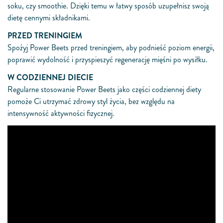
soku, czy smoothie. Dzięki temu w łatwy sposób uzupełnisz swoją
dietę cennymi składnikami.
PRZED TRENINGIEM
Spożyj Power Beets przed treningiem, aby podnieść poziom energii,
poprawić wydolność i przyspieszyć regenerację mięśni po wysiłku.
W CODZIENNEJ DIECIE
Regularne stosowanie Power Beets jako części codziennej diety
pomoże Ci utrzymać zdrowy styl życia, bez względu na
intensywność aktywności fizycznej.