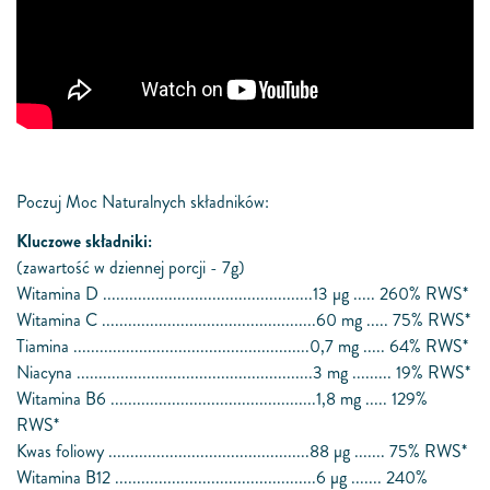
Poczuj Moc Naturalnych składników:
Kluczowe składniki:
(zawartość w dziennej porcji - 7g)
Witamina D ................................................13 μg ..... 260% RWS*
Witamina C .................................................60 mg ..... 75% RWS*
Tiamina ......................................................0,7 mg ..... 64% RWS*
Niacyna ......................................................3 mg ......... 19% RWS*
Witamina B6 ...............................................1,8 mg ..... 129%
RWS*
Kwas foliowy ..............................................88 μg ....... 75% RWS*
Witamina B12 ..............................................6 μg ....... 240%