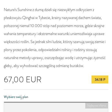
Nature’s Sunshine z dumą dzieli się niezwykłym odkryciem z
płaskowyżu Qinghai w Tybecie, krainy nazywanej dachem świata,
połozonej niemal 10 000 stóp nad poziomem morza, gdzie skrajne
wahania temperatury i ekstremalne warunki uniemożliwiaja uprawe
większości roślin. Sa jednak silni ludzie, którzy szanują swoją ziemie i
plony przez pokolenia, odpowiedzialni rolnicy i rodziny stosują
naturalne metody uprawy, oszczędzając wodę i utrzymując żyzność
gleby, aby wyhodować szczególną odmianę buraków.
67,00
EUR
34.18 P
Wybierz swój plan
Najlepsza oferta