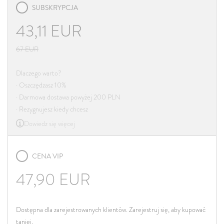
SUBSKRYPCJA
43,11
EUR
67
EUR
Dlaczego warto?
· Oszczędzasz 10%
· Darmowa dostawa powyżej 200 PLN
· Rezygnujesz kiedy chcesz
Dowiedz się więcej
CENA VIP
47,90
EUR
Dostępna dla zarejestrowanych klientów. Zarejestruj się, aby kupować
taniej.