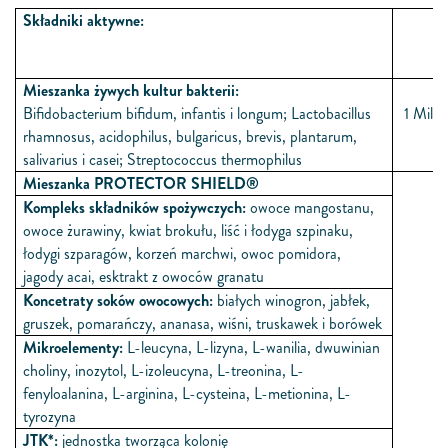
Składniki aktywne:
W
(2
Mieszanka żywych kultur bakterii:
Bifidobacterium bifidum, infantis i longum; Lactobacillus
1 Mili
rhamnosus, acidophilus, bulgaricus, brevis, plantarum,
salivarius i casei; Streptococcus thermophilus
Mieszanka PROTECTOR SHIELD®
Kompleks składników spożywczych:
owoce mangostanu,
owoce żurawiny, kwiat brokułu, liść i łodyga szpinaku,
łodygi szparagów, korzeń marchwi, owoc pomidora,
jagody acai, esktrakt z owoców granatu
Koncetraty soków owocowych:
białych winogron, jabłek,
gruszek, pomarańczy, ananasa, wiśni, truskawek i borówek
Mikroelementy:
L-leucyna, L-lizyna, L-wanilia, dwuwinian
choliny, inozytol, L-izoleucyna, L-treonina, L-
fenyloalanina, L-arginina, L-cysteina, L-metionina, L-
tyrozyna
JTK*:
jednostka tworząca kolonię