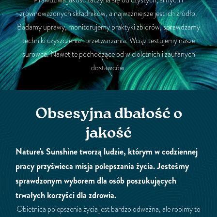
zrównoważonych składników, a najważniejsze jest ich źródło.
Badamy uprawy, monitorujemy praktyki zbiorów, sprawdzamy
techniki czyszczenia i przetwarzania. Wciąż testujemy nasze
surowce. Nawet te pochodzące od wieloletnich i zaufanych
dostawców.
Obsesyjna dbałość o
jakość
Nature's Sunshine tworzą ludzie, którym w codziennej
pracy przyświeca misja polepszania życia. Jesteśmy
sprawdzonym wyborem dla osób poszukujących
trwałych korzyści dla zdrowia.
Obietnica polepszenia życia jest bardzo odważna, ale robimy to