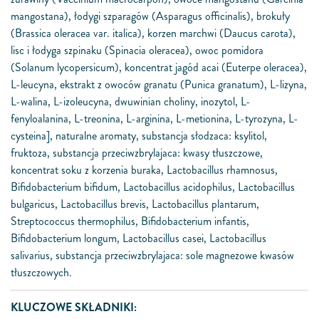
mangostana), łodygi szparagów (Asparagus officinalis), brokuły
(Brassica oleracea var. italica), korzen marchwi (Daucus carota),
lisc i łodyga szpinaku (Spinacia oleracea), owoc pomidora
(Solanum lycopersicum), koncentrat jagód acai (Euterpe oleracea),
L-leucyna, ekstrakt z owoców granatu (Punica granatum), L-lizyna,
L-walina, L-izoleucyna, dwuwinian choliny, inozytol, L-
fenyloalanina, L-treonina, L-arginina, L-metionina, L-tyrozyna, L-
cysteina], naturalne aromaty, substancja słodzaca: ksylitol,
fruktoza, substancja przeciwzbrylajaca: kwasy tłuszczowe,
koncentrat soku z korzenia buraka, Lactobacillus rhamnosus,
Bifidobacterium bifidum, Lactobacillus acidophilus, Lactobacillus
bulgaricus, Lactobacillus brevis, Lactobacillus plantarum,
Streptococcus thermophilus, Bifidobacterium infantis,
Bifidobacterium longum, Lactobacillus casei, Lactobacillus
salivarius, substancja przeciwzbrylajaca: sole magnezowe kwasów
tłuszczowych.
KLUCZOWE SKŁADNIKI: