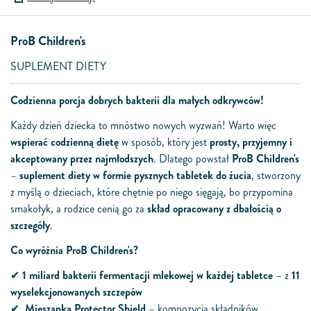
ProB Children's
SUPLEMENT DIETY
Codzienna
porcja
do
brych bakterii dla małych odkrywcó
w!
Każdy dzień
dziecka
to
mnóstwo
nowych
wyzwań!
Warto
w
ięc
w
spierać codzienną dietę
w
sposób, który
jest
prosty
,
przyjemny
i
akceptowany
przez
najmłodszych
.
Dlatego
powstał
ProB
Children
's
–
suplement
diety
w
formie
pysznych
tabletek
do
żucia
,
stworzony
z
myślą o dzieciach, które chętnie po niego sięgają, bo przypomina
smakołyk, a rodzice cenią go
z
a
skład opracowany
z
dbałością o
szczegóły
.
Co
w
yróżnia
ProB
Children
's?
✔
1 miliard bakterii fermentacji mlekowej
w
każdej tabletce
–
z
11
w
yselekcjonowanych szczepó
w
✔
Mieszanka Protector Shield
– kompozycja składnikó
w