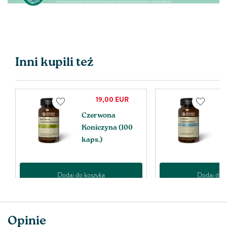
Inni kupili też
19,00
EUR
Czerwona
D
Koniczyna (100
M
kaps.)
k
Dodaj do koszyka
Dodaj do k
Opinie