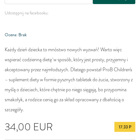
Udostępnij na facebooku:
Ocena: Brak
Każdy dzień dziecka to mnóstwo nowych wyzwań! Warto więc
wspierać codzienną dietę w sposób, który jest prosty, przyjemny i
akceptowany przez najmłodszych. Dlatego powstał ProB Children's
– suplement diety w formie pysznych tabletek do żucia, stworzony z
myślą o dzieciach, które chętnie po niego sięgają, bo przypomina
smakołyk, a rodzice cenią go za skład opracowany z dbałością o
szczegóły.
34,00
EUR
17.33 P