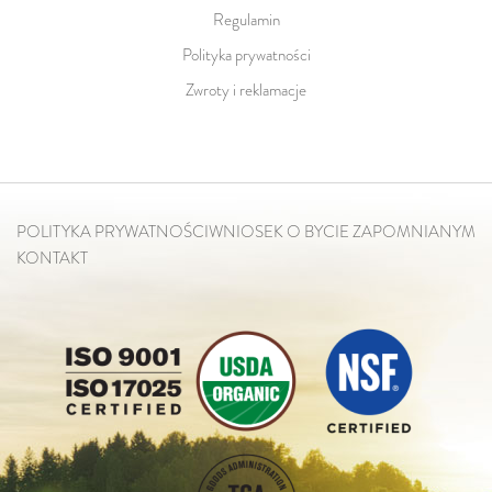
Regulamin
Polityka prywatności
Zwroty i reklamacje
POLITYKA PRYWATNOŚCI
WNIOSEK O BYCIE ZAPOMNIANYM
KONTAKT