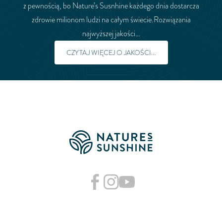
z pewnością, bo Nature’s Susnhine każdego dnia dostarcza
zdrowie milionom ludzi na całym świecie.Rozwiązania
najwyższej jakości…
CZYTAJ WIĘCEJ O JAKOŚCI...