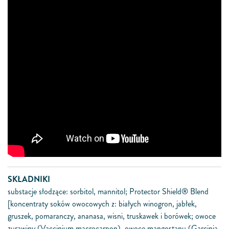
SKŁADNIKI
substacje słodzące: sorbitol, mannitol; Protector Shield® Blend
[koncentraty soków owocowych z: białych winogron, jabłek,
gruszek, pomaranczy, ananasa, wisni, truskawek i borówek; owoce
zurawiny (Vaccinium macrocarpon), owoce mangostanu (Garcinia