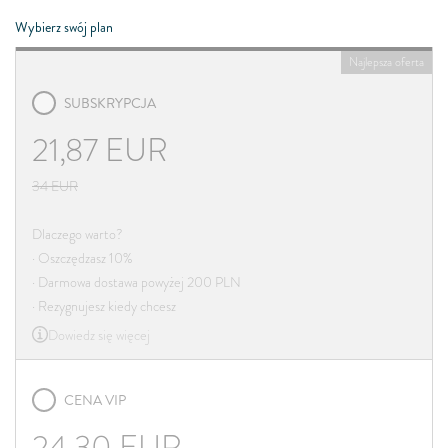
Wybierz swój plan
Najlepsza oferta
SUBSKRYPCJA
21,87
EUR
34
EUR
Dlaczego warto?
· Oszczędzasz 10%
· Darmowa dostawa powyżej 200 PLN
· Rezygnujesz kiedy chcesz
Dowiedz się więcej
CENA VIP
24,30
EUR