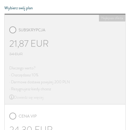
Wybierz swój plan
Najlepsza oferta
SUBSKRYPCJA
21,87
EUR
34
EUR
Dlaczego warto?
· Oszczędzasz 10%
· Darmowa dostawa powyżej 200 PLN
· Rezygnujesz kiedy chcesz
Dowiedz się więcej
CENA VIP
24,30
EUR