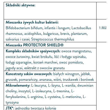
Składniki aktywne:
W
(2
Mieszanka żywych kultur bakterii:
Bifidobacterium bifidum, infantis i longum; Lactobacillus
1 Mili
rhamnosus, acidophilus, bulgaricus, brevis, plantarum,
salivarius i casei; Streptococcus thermophilus
Mieszanka PROTECTOR SHIELD®
Kompleks składników spożywczych:
owoce mangostanu,
owoce żurawiny, kwiat brokułu, liść i łodyga szpinaku,
łodygi szparagów, korzeń marchwi, owoc pomidora,
jagody acai, esktrakt z owoców granatu
Koncetraty soków owocowych:
białych winogron, jabłek,
gruszek, pomarańczy, ananasa, wiśni, truskawek i borówek
Mikroelementy:
L-leucyna, L-lizyna, L-wanilia, dwuwinian
choliny, inozytol, L-izoleucyna, L-treonina, L-
fenyloalanina, L-arginina, L-cysteina, L-metionina, L-
tyrozyna
JTK*:
jednostka tworząca kolonię