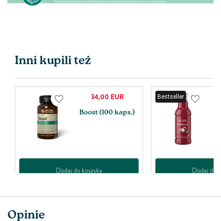
Inni kupili też
34,00
EUR
Bestseller
Boost (100 kaps.)
Z
m
Dodaj do koszyka
Dodaj do k
Opinie