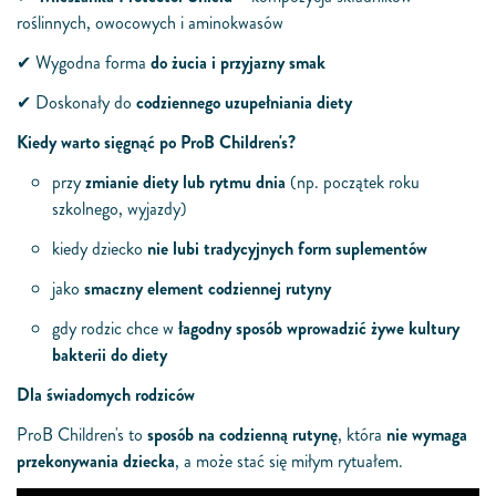
roślinnych, owocowych
i
aminokwasó
w
✔
W
ygodna forma
do
żucia
i
przyjazny smak
✔
Do
skonały
do
codziennego uzupełniania
diety
Kiedy
warto
sięgnąć po
ProB
Children
's?
przy
zmianie diety lub rytmu dnia
(np. początek roku
szkolnego, wyjazdy)
kiedy dziecko
nie lubi tradycyjnych form suplementów
jako
smaczny element codziennej rutyny
gdy rodzic chce w
łagodny sposób wprowadzić żywe kultury
bakterii do diety
Dla ś
w
iadomych rodzicó
w
ProB
Children
's
to
sp
osób na codzienną rutynę
, która
nie
w
ymaga
przekonywania
dziecka
, a może stać się miłym rytuałem.