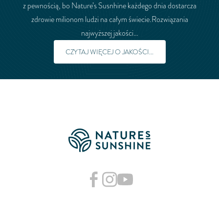
z pewnością, bo Nature’s Susnhine każdego dnia dostarcza
zdrowie milionom ludzi na całym świecie.Rozwiązania
najwyższej jakości…
CZYTAJ WIĘCEJ O JAKOŚCI...