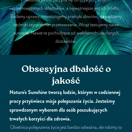
zrównoważonych składników, a najważniejsze jest ich źródło.
Badamy uprawy, monitorujemy praktyki zbiorów, sprawdzamy
techniki czyszczenia i przetwarzania. Wciąż testujemy nasze
surowce. Nawet te pochodzące od wieloletnich i zaufanych
dostawców.
Obsesyjna dbałość o
jakość
Nature's Sunshine tworzą ludzie, którym w codziennej
pracy przyświeca misja polepszania życia. Jesteśmy
sprawdzonym wyborem dla osób poszukujących
trwałych korzyści dla zdrowia.
Obietnica polepszenia życia jest bardzo odważna, ale robimy to