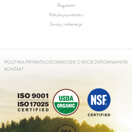
Regulamin
Polityka prywatności
Zwroty i reklamacje
POLITYKA PRYWATNOŚCI
WNIOSEK O BYCIE ZAPOMNIANYM
KONTAKT