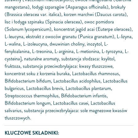
mangostana), łodygi szparagów (Asparagus officinalis), brokuły
(Brassica oleracea var. italica), korzen marchwi (Daucus carota),
lisc i łodyga szpinaku (Spinacia oleracea), owoc pomidora
(Solanum lycopersicum), koncentrat jagód acai (Euterpe oleracea),
L-leucyna, ekstrakt z owoców granatu (Punica granatum), L-lizyna,
L-walina, L-izoleucyna, dwuwinian choliny, inozytol, L-
fenyloalanina, L-treonina, L-arginina, L-metionina, L-tyrozyna, L-
cysteina], naturalne aromaty, substancja słodzaca: ksylitol,
fruktoza, substancja przeciwzbrylajaca: kwasy tłuszczowe,
koncentrat soku z korzenia buraka, Lactobacillus rhamnosus,
Bifidobacterium bifidum, Lactobacillus acidophilus, Lactobacillus
bulgaricus, Lactobacillus brevis, Lactobacillus plantarum,
Streptococcus thermophilus, Bifidobacterium infantis,
Bifidobacterium longum, Lactobacillus casei, Lactobacillus
salivarius, substancja przeciwzbrylajaca: sole magnezowe kwasów
tłuszczowych.
KLUCZOWE SKŁADNIKI: