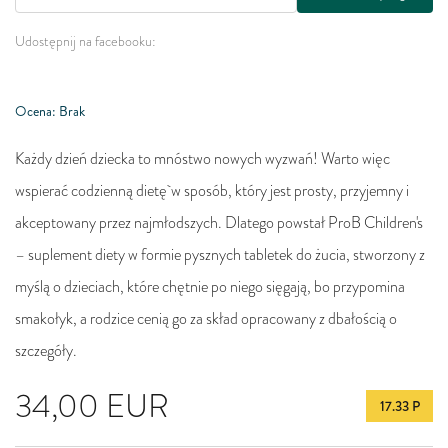
Udostępnij na facebooku:
Ocena: Brak
Każdy dzień dziecka to mnóstwo nowych wyzwań! Warto więc
wspierać codzienną dietę w sposób, który jest prosty, przyjemny i
akceptowany przez najmłodszych. Dlatego powstał ProB Children's
– suplement diety w formie pysznych tabletek do żucia, stworzony z
myślą o dzieciach, które chętnie po niego sięgają, bo przypomina
smakołyk, a rodzice cenią go za skład opracowany z dbałością o
szczegóły.
34,00
EUR
17.33 P