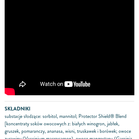
SKŁADNIKI
substacje słodzące: sorbitol, mannitol; Protector Shield® Blend
[koncentraty soków owocowych z: białych winogron, jabłek,
gruszek, pomaranczy, ananasa, wisni, truskawek i borówek; owoce
zurawiny (Vaccinium macrocarpon), owoce mangostanu (Garcinia