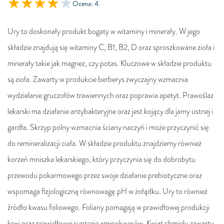
Ocena: 4
Ury to doskonały produkt bogaty w witaminy i minerały. W jego
składzie znajdują się witaminy C, B1, B2, D oraz sproszkowane zioła i
minerały takie jak magnez, czy potas. Kluczowe w składzie produktu
są zioła. Zawarty w produkcie berberys zwyczajny wzmacnia
wydzielanie gruczołów trawiennych oraz poprawia apetyt. Prawoślaz
lekarski ma działanie antybakteryjne oraz jest kojący dla jamy ustnej i
gardła. Skrzyp polny wzmacnia ściany naczyń i może przyczynić się
do remineralizacji ciała. W składzie produktu znajdziemy również
korzeń mniszka lekarskiego, który przyczynia się do dobrobytu
przewodu pokarmowego przez swoje działanie prebiotyczne oraz
wspomaga fizjologiczną równowagę pH w żołądku. Ury to również
źródło kwasu foliowego. Foliany pomagają w prawidłowej produkcji
krwi oraz prawidłowej syntezie aminokwasów. Kwiat chmielu zawarty