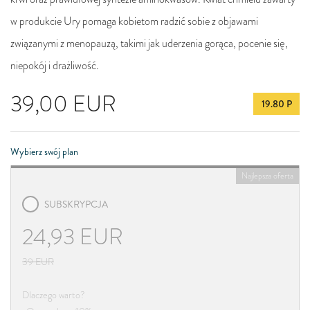
w produkcie Ury pomaga kobietom radzić sobie z objawami
związanymi z menopauzą, takimi jak uderzenia gorąca, pocenie się,
niepokój i drażliwość.
39,00
EUR
19.80 P
Wybierz swój plan
Najlepsza oferta
SUBSKRYPCJA
24,93
EUR
39
EUR
Dlaczego warto?