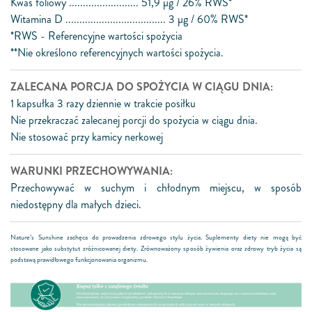
Kwas foliowy ......................... 51,9 μg / 26% RWS*
Witamina D .................................... 3 μg / 60% RWS*
*RWS - Referencyjne wartości spożycia
**Nie określono referencyjnych wartości spożycia.
ZALECANA PORCJA DO SPOŻYCIA W CIĄGU DNIA:
1 kapsułka 3 razy dziennie w trakcie posiłku
Nie przekraczać zalecanej porcji do spożycia w ciągu dnia.
Nie stosować przy kamicy nerkowej
WARUNKI PRZECHOWYWANIA:
Przechowywać w suchym i chłodnym miejscu, w sposób
niedostępny dla małych dzieci.
Nature’s Sunshine zachęca do prowadzenia zdrowego stylu życia. Suplementy diety nie mogą być
stosowane jako substytut zróżnicowanej diety. Zrównoważony sposób żywienia oraz zdrowy tryb życia są
podstawą prawidłowego funkcjonowania organizmu.