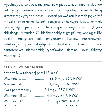
wypełniająca: celuloza; magnez; ziele pietruszki; znamiona słupków
kukurydzy, korzenie i kłącza mahonii pospolitej; korzeń hortensji
krzaczastej; cytrynian potasu; korzeń prawoślazu lekarskiego; korzeń
mniszka lekarskiego; korzeń dzięgiela chińskiego; kwiaty chmielu
zwyczajnego; pędy i strobile skrzypu polnego; owoc cytryńca
chińskiego; witamina C; bioflawonoidy z grejpfruta; wyciąg z liści
bukko; emulgator: sole magnezowe kwasów tłuszczowych;
substancja przeciwzbrylająca: dwutlenek krzemu; kwas
pantotenowy; niacynamid; ryboflawina, tiamina; kwas foliowy;
witamina D
KLUCZOWE SKŁADNIKI:
Zawartość w zalecanej porcji (3 kaps):
Witamina C ............................ 33,6 mg / 56% RWS*
Niacynamid ........................... 11,4 mg / 63% RWS*
Kwas pantotenowy ............ 8,1 mg / 135% RWS*
Witamina B1 ........................ 4,5 mg / 321% RWS*
Witamina B2 ........................ 4,5 mg / 281% RWS*