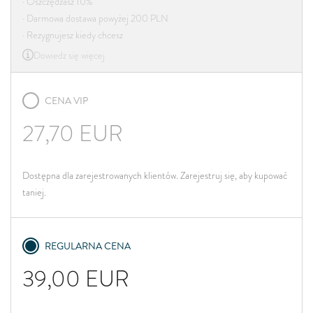
· Oszczędzasz 10%
· Darmowa dostawa powyżej 200 PLN
· Rezygnujesz kiedy chcesz
Dowiedz się więcej
CENA VIP
27,70
EUR
Dostępna dla zarejestrowanych klientów. Zarejestruj się, aby kupować
taniej.
REGULARNA CENA
39,00
EUR