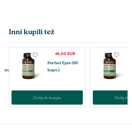
Inni kupili też
46,00
EUR
Perfect Eyes (60
G
metan
kaps.)
k
Dodaj do koszyka
Dodaj do k