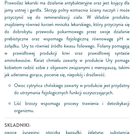
Prawoślaz lekarski ma działanie antybakteryjne oraz jest kojący dla
jamy ustnej i gardła. Skrzyp polny wzmacnia ściany naczyń i może
przyczynić się do remineralizacji ciała. W składzie produktu
znajdziemy również korzeń mniszka lekarskiego, który przyczynia się
do dobrobytu przewodu pokarmowego przez swoje działanie
prebiotyczne oraz wspomaga fizjologiczną równowagę pH w
żołądku. Ury to również źródło kwasu foliowego. Foliany pomagają
w prawidłowej produkcji krwi oraz prawidłowej syntezie
aminokwasów. Kwiat chmielu zawarty w produkcie Ury pomaga
kobietom radzić sobie z objawami związanymi z menopauzą, takimi
jak uderzenia gorąca, pocenie się, niepokój i drażliwość.
Owoc cytryńca chińskiego zawarty w produkcie jest przydatny
do utrzymania fizjologicznych funkcji oczyszczających.
Liść brzozy wspomaga procesy trawienia i detoskykacji
organizmu.
SKŁADNIKI:
owoce żurawiny; otoczka kapsułki: żelatyna; substancja