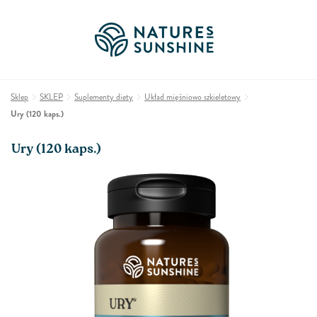
Sklep
SKLEP
Suplementy diety
Układ mięśniowo szkieletowy
Ury (120 kaps.)
Ury (120 kaps.)