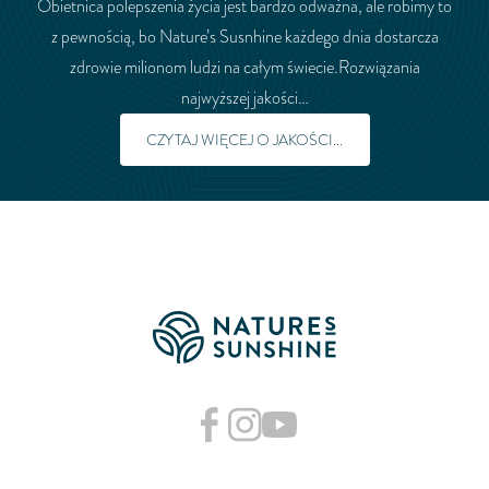
Obietnica polepszenia życia jest bardzo odważna, ale robimy to
z pewnością, bo Nature’s Susnhine każdego dnia dostarcza
zdrowie milionom ludzi na całym świecie.Rozwiązania
najwyższej jakości…
CZYTAJ WIĘCEJ O JAKOŚCI...