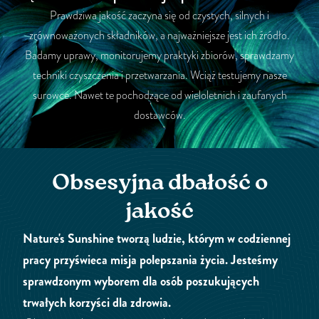
Prawdziwa jakość zaczyna się od czystych, silnych i
zrównoważonych składników, a najważniejsze jest ich źródło.
Badamy uprawy, monitorujemy praktyki zbiorów, sprawdzamy
techniki czyszczenia i przetwarzania. Wciąż testujemy nasze
surowce. Nawet te pochodzące od wieloletnich i zaufanych
dostawców.
Obsesyjna dbałość o
jakość
Nature's Sunshine tworzą ludzie, którym w codziennej
pracy przyświeca misja polepszania życia. Jesteśmy
sprawdzonym wyborem dla osób poszukujących
trwałych korzyści dla zdrowia.