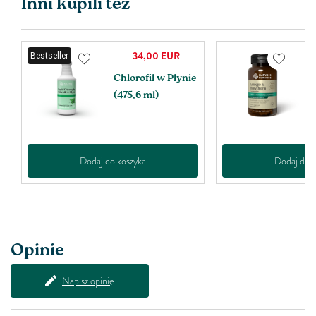
Inni kupili też
34,00
EUR
Bestseller
Chlorofil w Płynie
G
(475,6 ml)
H
k
Dodaj do koszyka
Dodaj do k
Opinie
Napisz opinię