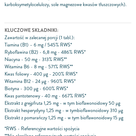
karboksymetylocelulozy, sole magnezowe kwasów tłuszczowych).
KLUCZOWE SKŁADNIKI:
Zawartość w zalecanej porcji (1 tabl.):
Tiamina (B1) – 6 mg / 545% RWS*
Ryboflawina (B2) - 6,8 mg - 486% RWS*
Niacyna - 50 mg - 313% RWS**
Witamina B6 - 8 mg - 571% RWS**
Kwas foliowy - 400 μg - 200% RWS*
Witamina B12 - 24 μg - 960% RWS*
Biotyna - 300 μg - 600% RWS*
Kwas pantotenowy - 40 mg - 667% RWS*
Ekstrakt z grejpfruta 1,25 mg - w tym bioflawonoidowy 50 μg
Ekstrakt hesperydyny 1,25 mg - w tymbioflawonoidowy 310 μg
Ekstrakt z pomarańczy 1,25 mg - w tym bioflawonoidowy 15 μg
*RWS - Referencyjne wartości spożycia
**Nie określono referencyjnych wartości spożycia.