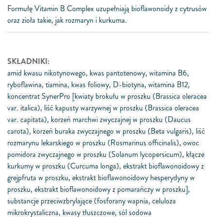
Formułę Vitamin B Complex uzupełniają bioflawonoidy z cytrusów
oraz zioła takie, jak rozmaryn i kurkuma.
SKŁADNIKI:
amid kwasu nikotynowego, kwas pantotenowy, witamina B6,
ryboflawina, tiamina, kwas foliowy, D-biotyna, witamina B12,
koncentrat SynerPro [kwiaty brokułu w proszku (Brassica oleracea
var. italica), liść kapusty warzywnej w proszku (Brassica oleracea
var. capitata), korzeń marchwi zwyczajnej w proszku (Daucus
carota), korzeń buraka zwyczajnego w proszku (Beta vulgaris), liść
rozmarynu lekarskiego w proszku (Rosmarinus officinalis), owoc
pomidora zwyczajnego w proszku (Solanum lycopersicum), kłącze
kurkumy w proszku (Curcuma longa), ekstrakt bioflawonoidowy z
grejpfruta w proszku, ekstrakt bioflawonoidowy hesperydyny w
proszku, ekstrakt bioflawonoidowy z pomarańczy w proszku],
substancje przeciwzbrylające (fosforany wapnia, celuloza
mikrokrystaliczna, kwasy tłuszczowe, sól sodowa