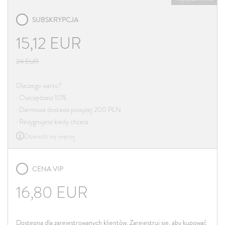
SUBSKRYPCJA
15,12
EUR
24
EUR
Dlaczego warto?
· Oszczędzasz 10%
· Darmowa dostawa powyżej 200 PLN
· Rezygnujesz kiedy chcesz
Dowiedz się więcej
CENA VIP
16,80
EUR
Dostępna dla zarejestrowanych klientów. Zarejestruj się, aby kupować