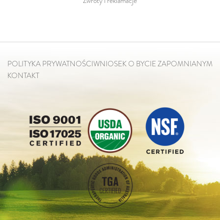
Zwroty i reklamacje
POLITYKA PRYWATNOŚCI
WNIOSEK O BYCIE ZAPOMNIANYM
KONTAKT