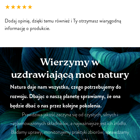
Dodaj opinię, dzięki temu również i Ty otrzymasz wiarygodną
informację o produkcie.
Wierzymy w
uzdrawiającą moc natury
Natura daje nam wszystko, czego potrzebujemy do
rozwoju. Dbając o naszą planetę sprawiamy, że ona
będzie dbać o nas przez kolejne pokolenia.
Prawdziwa jakość zaczyna się od czystych, silnych i
zrównoważonych składników, a najważniejsze jest ich źródło.
Badamy uprawy, monitorujemy praktyki zbiorów, sprawdzamy