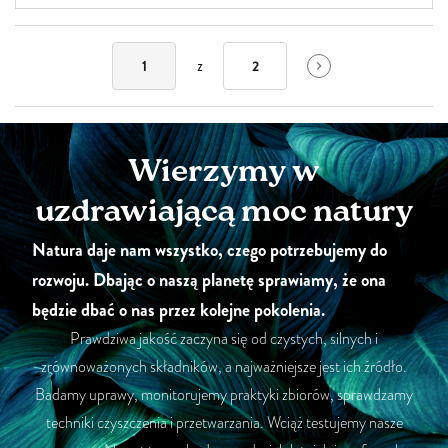
z
1
2
Wierzymy w
uzdrawiającą moc natury
Natura daje nam wszystko, czego potrzebujemy do
rozwoju. Dbając o naszą planetę sprawiamy, że ona
będzie dbać o nas przez kolejne pokolenia.
Prawdziwa jakość zaczyna się od czystych, silnych i
zrównoważonych składników, a najważniejsze jest ich źródło.
Badamy uprawy, monitorujemy praktyki zbiorów, sprawdzamy
techniki czyszczenia i przetwarzania. Wciąż testujemy nasze