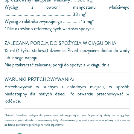
Wyciąg z owocni mangostanu właściwego
........................................................ 33 mg*
Wyciąg z rokitnika zwyczajnego .............. 15 mg*
* Nie określono referencyjnych wartości spożycia.
ZALECANA PORCJA DO SPOŻYCIA W CIĄGU DNIA:
15 ml (1 łyżka stołowa) dziennie. Przed spożyciem dodać do wody
lub innego napoju.
Nie przekraczać zalecanej porcji do spożycia w ciągu dnia.
WARUNKI PRZECHOWYWANIA:
Przechowywać w suchym i chłodnym miejscu, w sposób
niedostępny dla małych dzieci. Po otwarciu przechowywać w
lodówce.
Nature’s Sunshine zachęca do prowadzenia zdrowego stylu życia. Suplementy diety nie mogą być
stosowane jako substytut zróżnicowanej diety. Zrównoważony sposób żywienia oraz zdrowy tryb życia są
podstawą prawidłowego funkcjonowania organizmu.