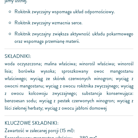
jamy ustnej.
Rokitnik zwyczajny wspomaga układ odpornościowy.
Rokitnik zwyczajny wzmacnia serce.
Rokitnik zwyczajny zwiększa aktywność układu pokarmowego
oraz wspomaga przemianę materii.
SKŁADNIKI:
woda oczyszczona; malina właściwa; winorośl właściwa; winorośl
lisia; borówka wysoka; sproszkowany owoc mangostanu
właściwego; wyciąg ze skórek czerwonych winogron; wyciąg z
owocni mangostanu; wyciąg z owocu rokitnika zwyczajnego; wyciąg
z owocu kolcowoju zwyczajnego; substancja konserwująca:
benzoesan sodu; wyciąg z pestek czerwonych winogron; wyciąg z
liści zielonej herbaty; wyciąg z owocu jabłoni domowej
KLUCZOWE SKŁADNIKI:
Zawartość w zalecanej porcji (15 ml):
Sproszkowany mangostan właściwy .... 380 mg*