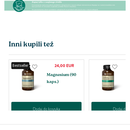
Inni kupili też
24,00
EUR
Bestseller
Magnesium (90
T
kaps.)
C
k
Dodaj do koszyka
Dodaj do k