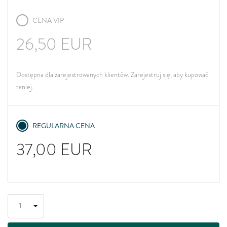
CENA VIP
26,50
EUR
Dostępna dla zarejestrowanych klientów. Zarejestruj się, aby kupować
taniej.
REGULARNA CENA
37,00
EUR