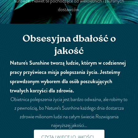
surowce. Nawet te pochodzące od wieloletnich i zaufanych
dostawców.
Obsesyjna dbałość o
jakość
Nature's Sunshine tworzą ludzie, którym w codziennej
pracy przyświeca misja polepszania życia. Jesteśmy
sprawdzonym wyborem dla osób poszukujących
trwałych korzyści dla zdrowia.
Obietnica polepszenia życia jest bardzo odważna, ale robimy to
z pewnością, bo Nature’s Susnhine każdego dnia dostarcza
zdrowie milionom ludzi na całym świecie.Rozwiązania
najwyższej jakości…
CZYTAJ WIĘCEJ O JAKOŚCI...