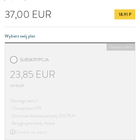
37,00
EUR
18.91 P
Wybierz swój plan
Najlepsza oferta
SUBSKRYPCJA
23,85
EUR
37
EUR
Dlaczego warto?
· Oszczędzasz 10%
· Darmowa dostawa powyżej 200 PLN
· Rezygnujesz kiedy chcesz
Dowiedz się więcej