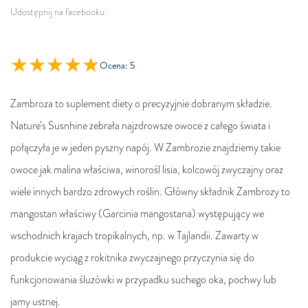
Udostępnij na facebooku:
Ocena: 5
Zambroza to suplement diety o precyzyjnie dobranym składzie.
Nature’s Susnhine zebrała najzdrowsze owoce z całego świata i
połączyła je w jeden pyszny napój. W Zambrozie znajdziemy takie
owoce jak malina właściwa, winorośl lisia, kolcowój zwyczajny oraz
wiele innych bardzo zdrowych roślin. Główny składnik Zambrozy to
mangostan właściwy (Garcinia mangostana) występujący we
wschodnich krajach tropikalnych, np. w Tajlandii. Zawarty w
produkcie wyciąg z rokitnika zwyczajnego przyczynia się do
funkcjonowania śluzówki w przypadku suchego oka, pochwy lub
jamy ustnej.