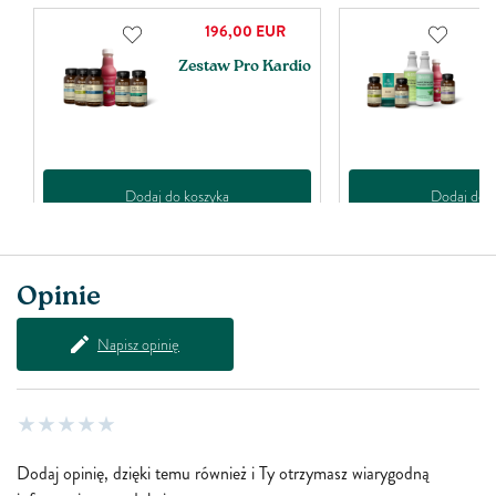
196,00
EUR
Zestaw Pro Kardio
Z
J
Dodaj do koszyka
Dodaj do k
Opinie
Napisz opinię
Dodaj opinię, dzięki temu również i Ty otrzymasz wiarygodną