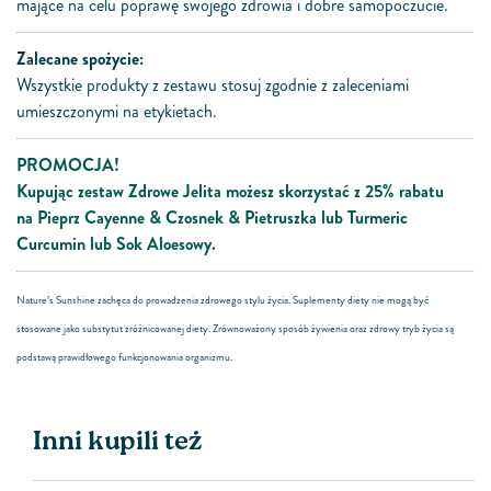
mające na celu poprawę swojego zdrowia i dobre samopoczucie.
Zalecane spożycie:
Wszystkie produkty z zestawu stosuj zgodnie z zaleceniami
umieszczonymi na etykietach.
PROMOCJA!
Kupując zestaw Zdrowe Jelita możesz skorzystać z 25% rabatu
na Pieprz Cayenne & Czosnek & Pietruszka lub Turmeric
Curcumin lub Sok Aloesowy.
Nature’s Sunshine zachęca do prowadzenia zdrowego stylu życia. Suplementy diety nie mogą być
stosowane jako substytut zróżnicowanej diety. Zrównoważony sposób żywienia oraz zdrowy tryb życia są
podstawą prawidłowego funkcjonowania organizmu.
Inni kupili też