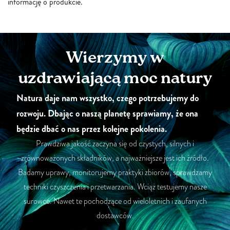
informację o produkcie.
Wierzymy w
uzdrawiającą moc natury
Natura daje nam wszystko, czego potrzebujemy do
rozwoju. Dbając o naszą planetę sprawiamy, że ona
będzie dbać o nas przez kolejne pokolenia.
Prawdziwa jakość zaczyna się od czystych, silnych i
zrównoważonych składników, a najważniejsze jest ich źródło.
Badamy uprawy, monitorujemy praktyki zbiorów, sprawdzamy
techniki czyszczenia i przetwarzania. Wciąż testujemy nasze
surowce. Nawet te pochodzące od wieloletnich i zaufanych
dostawców.