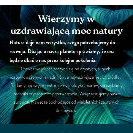
Wierzymy w
uzdrawiającą moc natury
Natura daje nam wszystko, czego potrzebujemy do
rozwoju. Dbając o naszą planetę sprawiamy, że ona
będzie dbać o nas przez kolejne pokolenia.
Prawdziwa jakość zaczyna się od czystych, silnych i
zrównoważonych składników, a najważniejsze jest ich źródło.
Badamy uprawy, monitorujemy praktyki zbiorów, sprawdzamy
techniki czyszczenia i przetwarzania. Wciąż testujemy nasze
surowce. Nawet te pochodzące od wieloletnich i zaufanych
dostawców.