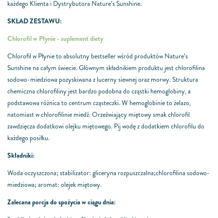
.
każdego Klienta i Dystrybutora Nature’s Sunshine
SKŁAD ZESTAWU:
Chlorofil w Płynie - suplement diety
Chlorofil w Płynie to absolutny bestseller wśród produktów Nature’s
Sunshine na całym świecie. Głównym składnikiem produktu jest chlorofilina
sodowo-miedziowa pozyskiwana z lucerny siewnej oraz morwy. Struktura
chemiczna chlorofiliny jest bardzo podobna do cząstki hemoglobiny, a
podstawowa różnica to centrum cząsteczki. W hemoglobinie to żelazo,
natomiast w chlorofilinie miedź. Orzeźwiający miętowy smak chlorofil
zawdzięcza dodatkowi olejku miętowego. Pij wodę z dodatkiem chlorofilu do
każdego posiłku.
Składniki:
Woda oczyszczona; stabilizator: gliceryna rozpuszczalna;chlorofilina sodowo-
miedziowa; aromat: olejek miętowy.
Zalecana porcja do spożycia w ciągu dnia: