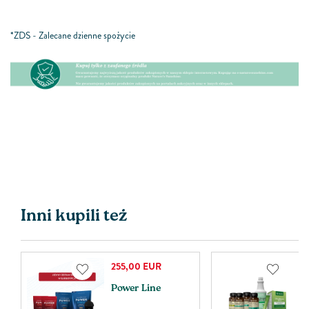
*ZDS - Zalecane dzienne spożycie
Inni kupili też
255,00
EUR
k
Power Line
Z