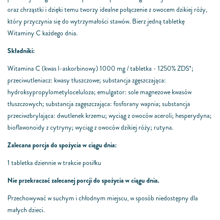
oraz chrząstki i dzięki
temu tworzy idealne połączenie z owocem
dzikiej róży,
który przyczynia się do
wytrzymałości stawów.
Bierz jedną tabletkę
Witaminy C każdego dnia.
Składniki:
Witamina C (kwas l-askorbinowy) 1000 mg / tabletka - 1250%
ZDS*;
przeciwutleniacz: kwasy tłuszczowe; substancja zgęszczająca:
hydroksypropylometyloceluloza; emulgator: sole magnezowe kwasów
tłuszczowych; substancja zagęszczająca: fosforany wapnia; substancja
przeciwzbrylająca: dwutlenek krzemu; wyciąg z owoców aceroli; hesperydyna;
bioflawonoidy z cytryny; wyciąg z owoców dzikiej róży; rutyna.
Zalecana porcja do spożycia w ciągu dnia:
1 tabletka dziennie w trakcie posiłku
Nie przekraczać zalecanej porcji do spożycia w ciągu dnia.
Przechowywać w suchym i chłodnym miejscu, w sposób
niedostępny dla
małych dzieci.