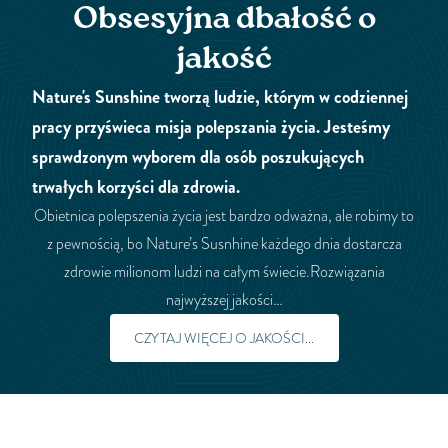
Obsesyjna dbałość o
jakość
Nature's Sunshine tworzą ludzie, którym w codziennej
pracy przyświeca misja polepszania życia. Jesteśmy
sprawdzonym wyborem dla osób poszukujących
trwałych korzyści dla zdrowia.
Obietnica polepszenia życia jest bardzo odważna, ale robimy to
z pewnością, bo Nature’s Susnhine każdego dnia dostarcza
zdrowie milionom ludzi na całym świecie.Rozwiązania
najwyższej jakości…
CZYTAJ WIĘCEJ O JAKOŚCI...