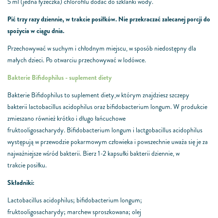
5 ml (jedna łyżeczka) chlorofilu dodać do szklanki wody.
Pić trzy razy dziennie, w trakcie posiłków. Nie przekraczać zalecanej porcji do
spożycia w ciągu dnia.
Przechowywać w suchym i chłodnym miejscu, w sposób niedostępny dla
małych dzieci. Po otwarciu przechowywać w lodówce.
Bakterie Bifidophilus - suplement diety
Bakterie Bifidophilus to suplement diety,
w którym znajdziesz szczepy
bakterii
lactobacillus acidophilus oraz bifidobacterium
longum. W produkcie
zmieszano również
krótko i długo łańcuchowe
fruktooligosacharydy.
Bifidobacterium longum i lactgobacillus
acidophilus
występują w przewodzie
pokarmowym człowieka i powszechnie uważa
się je za
najważniejsze wśród bakterii.
Bierz 1-2 kapsułki bakterii dziennie, w
trakcie
posiłku.
Składniki:
Lactobacillus acidophilus; bifidobacterium longum;
fruktooligosacharydy;
marchew sproszkowana; olej