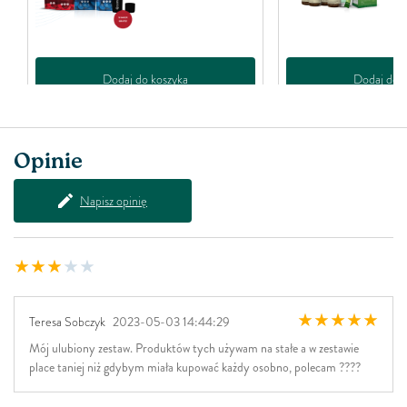
Dodaj do koszyka
Dodaj do k
Opinie
Napisz opinię
Teresa Sobczyk
2023-05-03 14:44:29
Mój ulubiony zestaw. Produktów tych używam na stałe a w zestawie
place taniej niż gdybym miała kupować każdy osobno, polecam ????