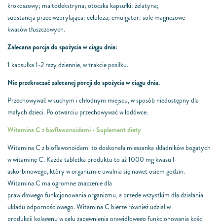
krokoszowy;
maltodekstryna; otoczka kapsułki: żelatyna;
substancja
przeciwzbrylająca: celuloza; emulgator: sole magnezowe
kwasów
tłuszczowych.
Zalecana porcja do spożycia w ciągu dnia:
1 kapsułka 1-2 razy dziennie, w trakcie posiłku.
Nie przekraczać zalecanej porcji do spożycia w ciągu dnia.
Przechowywać w suchym i chłodnym miejscu, w sposób
niedostępny dla
małych dzieci. Po otwarciu przechowywać w
lodówce.
Witamina C z bioflawonoidami - Suplement diety
Witamina C z bioflawonoidami to doskonała
mieszanka składników bogatych
w witaminę
C. Każda tabletka produktu to aż 1000
mg kwasu l-
askorbinowego, który w organizmie
uwalnia się nawet osiem godzin.
Witamina
C ma ogromne znaczenie dla
prawidłowego funkcjonowania organizmu, a przede wszystkim dla działania
układu odpornościowego.
Witamina C bierze również udział w
produkcji
kolagenu w celu zapewnienia prawidłowego
funkcjonowania kości