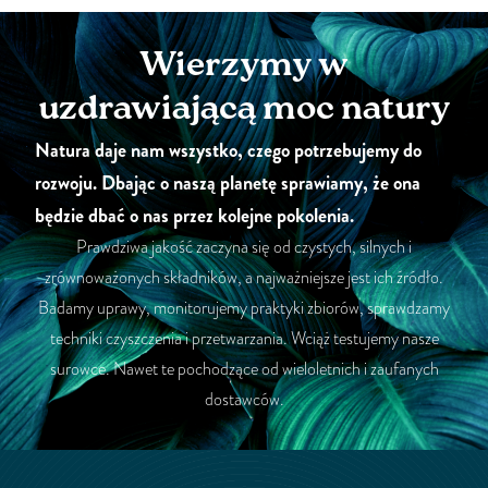
Wierzymy w
uzdrawiającą moc natury
Natura daje nam wszystko, czego potrzebujemy do
rozwoju. Dbając o naszą planetę sprawiamy, że ona
będzie dbać o nas przez kolejne pokolenia.
Prawdziwa jakość zaczyna się od czystych, silnych i
zrównoważonych składników, a najważniejsze jest ich źródło.
Badamy uprawy, monitorujemy praktyki zbiorów, sprawdzamy
techniki czyszczenia i przetwarzania. Wciąż testujemy nasze
surowce. Nawet te pochodzące od wieloletnich i zaufanych
dostawców.