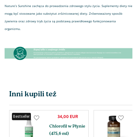
Nature’s Sunshine zachęca do prowadzenia zdrowego stylu życia. Suplementy diety nie
mogą być stosowane jako substytut zróżnicowanej diety. Zrównoważony sposób
żywienia oraz zdrowy tryb życia są podstawą prawidłowego funkcjonowania
organizmu.
Inni kupili też
34,00
EUR
Bestseller
Chlorofil w Płynie
B
(475,6 ml)
k