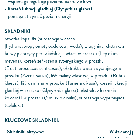
- wspomaga regulację poziomu cukru we krwi
•
Korzeń lukrecji gładkiej (Glycyrrhiza glabra)
- pomaga utrzymać poziom energii
SKŁADNIKI
otoczka kapsułki (substancja wiazaca
[hydroksypropylometyloceluloza], woda), L-arginina, ekstrakt z
bulwy pieprzycy peruwiańskiej - Maca w proszku (Lepidium
meyenii), korzeń żeń-szenia syberyjskiego w proszku
(Eleutherococcus senticosus), ekstrakt z owsa zwyczajnego w
proszku (Avena sativa), liść maliny własciwej w proszku (Rubus
idaeus), liść damiana w proszku (Turnera di-usa), korzeń lukrecji
gładkiej w proszku (Glycyrrhiza glabra), ekstrakt z korzenia
kolcorośli w proszku (Smilax o cinalis), substancja wypełniajaca
(celuloza).
KLUCZOWE SKŁADNIKI:
Składniki aktywne:
W dziennej por