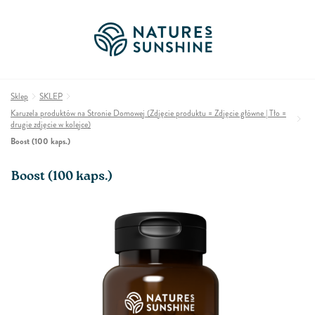
Sklep
SKLEP
Karuzela produktów na Stronie Domowej (Zdjęcie produktu = Zdjęcie główne | Tło =
drugie zdjęcie w kolejce)
Boost (100 kaps.)
Boost (100 kaps.)