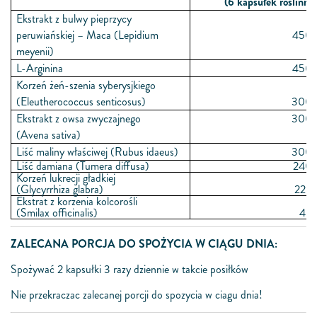
(6 kapsułek roślinny
Ekstrakt z bulwy pieprzycy
peruwiańskiej – Maca (Lepidium
450 
meyenii)
L-Arginina
450 
Korzeń żeń-szenia syberysjkiego
(Eleutherococcus senticosus)
300 
Ekstrakt z owsa zwyczajnego
300 
(Avena sativa)
Liść maliny właściwej (Rubus idaeus)
300 
Liść damiana (Tumera diffusa)
240 
Korzeń lukrecji gładkiej
(Glycyrrhiza glabra)
228 
Ekstrat z korzenia kolcorośli
(Smilax officinalis)
45 
ZALECANA PORCJA DO SPOŻYCIA W CIĄGU DNIA:
Spożywać 2 kapsułki 3 razy dziennie w takcie posiłków
Nie przekraczac zalecanej porcji do spozycia w ciagu dnia!