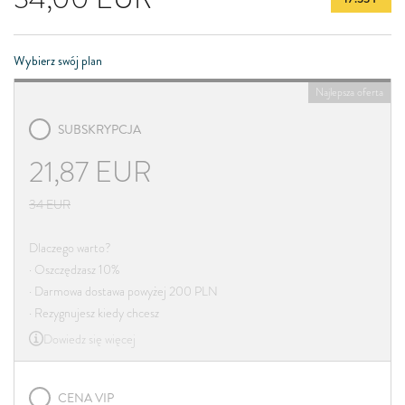
Wybierz swój plan
Najlepsza oferta
SUBSKRYPCJA
21,87
EUR
34
EUR
Dlaczego warto?
· Oszczędzasz 10%
· Darmowa dostawa powyżej 200 PLN
· Rezygnujesz kiedy chcesz
Dowiedz się więcej
CENA VIP