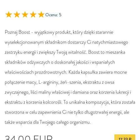
Ocena: 5
Poznaj Boost - wyjątkowy produkt, który dzięki starannie
wyselekcjonowanym składnikom dostarczy Ci natychmiastowego
zastrzyku energii i zwiększy Twoją witalność. Boost to mieszanka
składników odżywczych o doskonałej jakości i wspaniałych
właściwościach prozdrowotnych. Każda kapsułka zawiera mocne
połączenie macy, L-argininy, żeń-szenia, ekstraktu z owsa
zwyczajnego, liści maliny właściwej i damiana oraz korzenia lukrecji i
ekstraktu z korzenia kolcorośli. To unikalna kompozycja, która została
stworzona w celu zapewnienia Ci nie tylko długotrwałej energii, ale
także wsparcia dla Twojego całego organizmu.
34,00
EUR
17.33 P