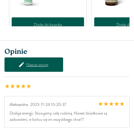
Dodaj do koszyka
Dodaj do k
Opinie
Napisz opinię
Aleksandra
2023-11-24 10:20:37
Dodaje energii. Stosujemy całą rodziną. Nawet dziadkowie są
zadowoleni, w końcu się im wszystkiego chce!!!