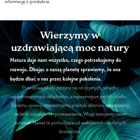
informację o produkcie.
Wierzymy w
uzdrawiającą moc natury
Natura daje nam wszystko, czego potrzebujemy do
rozwoju. Dbając o naszą planetę sprawiamy, że ona
będzie dbać o nas przez kolejne pokolenia.
Prawdziwa jakość zaczyna się od czystych, silnych i
zrównoważonych składników, a najważniejsze jest ich źródło.
Badamy uprawy, monitorujemy praktyki zbiorów, sprawdzamy
techniki czyszczenia i przetwarzania. Wciąż testujemy nasze
surowce. Nawet te pochodzące od wieloletnich i zaufanych
dostawców.