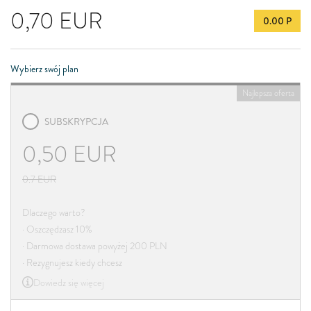
0,70
EUR
0.00 P
Wybierz swój plan
Najlepsza oferta
SUBSKRYPCJA
0,50
EUR
0.7
EUR
Dlaczego warto?
· Oszczędzasz 10%
· Darmowa dostawa powyżej 200 PLN
· Rezygnujesz kiedy chcesz
Dowiedz się więcej