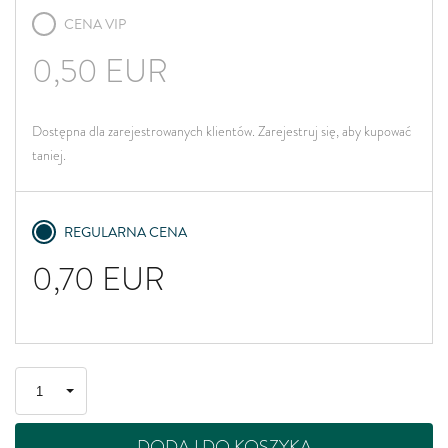
CENA VIP
0,50
EUR
Dostępna dla zarejestrowanych klientów. Zarejestruj się, aby kupować
taniej.
REGULARNA CENA
0,70
EUR
DODAJ DO KOSZYKA