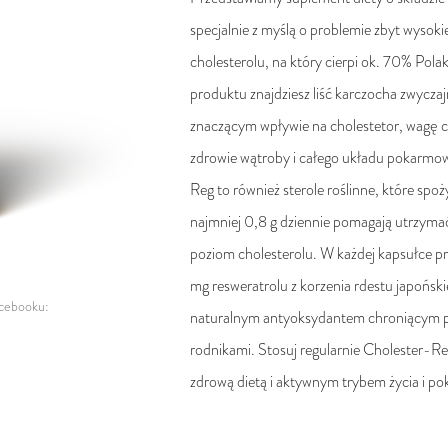
specjalnie z myślą o problemie zbyt wysok
cholesterolu, na który cierpi ok. 70% Pola
produktu znajdziesz liść karczocha zwyczaj
znaczącym wpływie na cholestetor, wagę ci
zdrowie wątroby i całego układu pokarmo
Reg to również sterole roślinne, które spoż
najmniej 0,8 g dziennie pomagają utrzyma
poziom cholesterolu. W każdej kapsułce p
mg resweratrolu z korzenia rdestu japońskie
acebooku:
naturalnym antyoksydantem chroniącym 
rodnikami. Stosuj regularnie Cholester-Re
zdrową dietą i aktywnym trybem życia i po