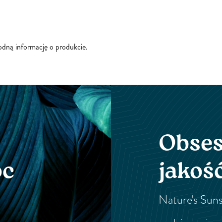
godną informację o produkcie.
Obses
oc
jakoś
Nature's Suns