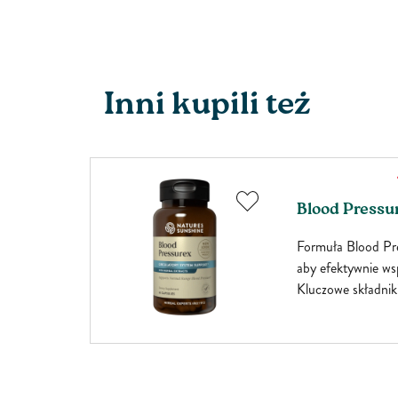
Inni kupili też
Blood Pressur
 w
Formuła Blood Pre
dłuż ich
aby efektywnie wsp
wane
Kluczowe składniki
ie).
właściwej, owocu 
e ze
L-arginina. Ekstrak
 cennym
utrzymuje zdrowe 
 diety
wspomaga mikrokrą
 Kelp
głogu wspomaga pr