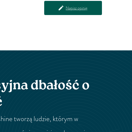
Napisz opinię
yjna dbałość o
ć
hine tworzą ludzie, którym w