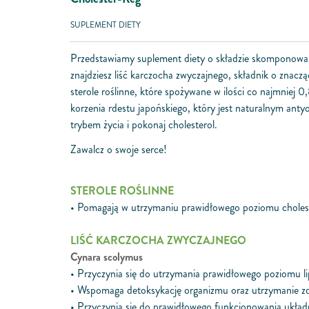
SUPLEMENT DIETY
Przedstawiamy suplement diety o składzie skomponowany
znajdziesz liść karczocha zwyczajnego, składnik o znac
sterole roślinne, które spożywane w ilości co najmniej
korzenia rdestu japońskiego, który jest naturalnym an
trybem życia i pokonaj cholesterol.
Zawalcz o swoje serce!
STEROLE ROŚLINNE
• Pomagają w utrzymaniu prawidłowego poziomu cholest
LIŚĆ KARCZOCHA ZWYCZAJNEGO
Cynara scolymus
• Przyczynia się do utrzymania prawidłowego poziomu li
• Wspomaga detoksykację organizmu oraz utrzymanie z
• Przyczynia się do prawidłowego funkcjonowania ukł