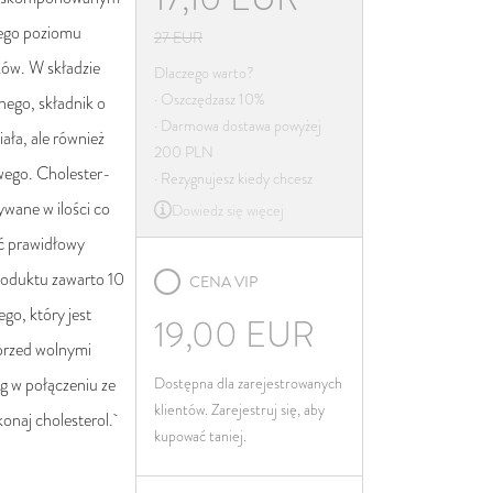
Irlandia
iego poziomu
27
EUR
Włochy
ków. W składzie
Dlaczego warto?
Łotwa
· Oszczędzasz 10%
nego, składnik o
Litwa
· Darmowa dostawa powyżej
ała, ale również
200 PLN
Luksemburg
wego. Cholester-
· Rezygnujesz kiedy chcesz
Malta
ywane w ilości co
Dowiedz się więcej
Niderlandy
ć prawidłowy
Poland
roduktu zawarto 10
CENA VIP
Portugalia
go, który jest
19,00
EUR
Rumunia
przed wolnymi
Słowacja
g w połączeniu ze
Dostępna dla zarejestrowanych
Słowenia
klientów. Zarejestruj się, aby
konaj cholesterol.
kupować taniej.
Hiszpania
Szwecja