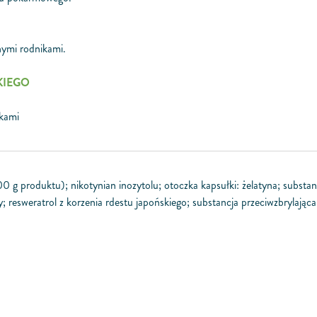
nymi rodnikami.
KIEGO
ikami
00 g produktu); nikotynian inozytolu; otoczka kapsułki: żelatyna; substan
esweratrol z korzenia rdestu japońskiego; substancja przeciwzbrylająca