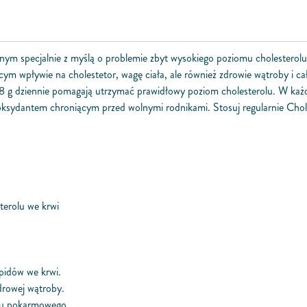
m specjalnie z myślą o problemie zbyt wysokiego poziomu cholesterolu,
zącym wpływie na cholestetor, wagę ciała, ale również zdrowie wątroby i
 0,8 g dziennie pomagają utrzymać prawidłowy poziom cholesterolu. W każ
tyoksydantem chroniącym przed wolnymi rodnikami. Stosuj regularnie Cho
erolu we krwi
pidów we krwi.
drowej wątroby.
adu pokarmowego.