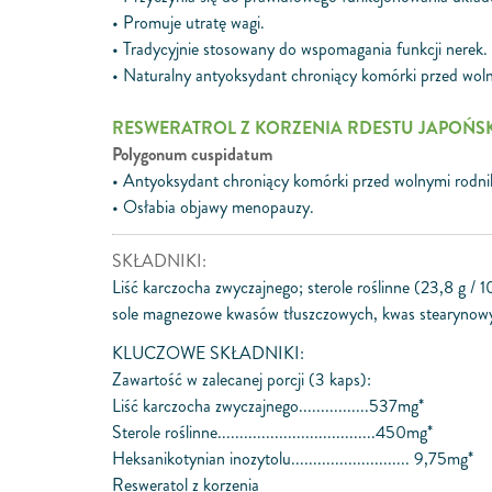
• Promuje utratę wagi.
• Tradycyjnie stosowany do wspomagania funkcji nerek.
• Naturalny antyoksydant chroniący komórki przed wol
RESWERATROL Z KORZENIA RDESTU JAPOŃS
Polygonum cuspidatum
• Antyoksydant chroniący komórki przed wolnymi rodn
• Osłabia objawy menopauzy.
SKŁADNIKI:
Liść karczocha zwyczajnego; sterole roślinne (23,8 g / 1
sole magnezowe kwasów tłuszczowych, kwas stearynowy; r
KLUCZOWE SKŁADNIKI:
Zawartość w zalecanej porcji (3 kaps):
Liść karczocha zwyczajnego................537mg*
Sterole roślinne....................................450mg*
Heksanikotynian inozytolu........................... 9,75mg*
Resweratol z korzenia