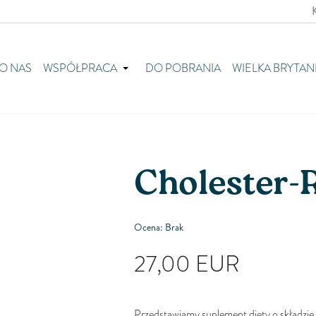
O NAS
WSPÓŁPRACA
DO POBRANIA
WIELKA BRYTAN
Cholester-R
Ocena: Brak
27,00
EUR
Przedstawiamy suplement diety o skład