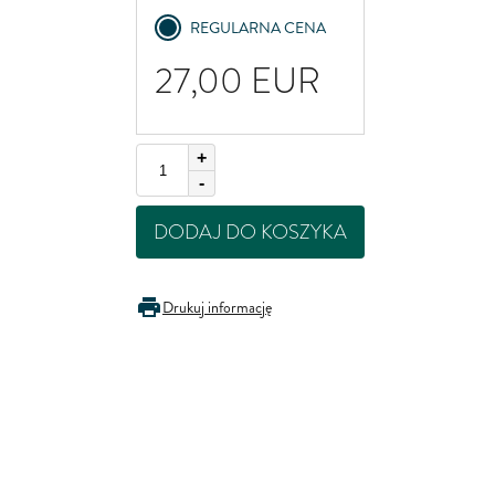
United Kingdom
REGULARNA CENA
27,00
EUR
+
-
DODAJ DO KOSZYKA
Drukuj informację