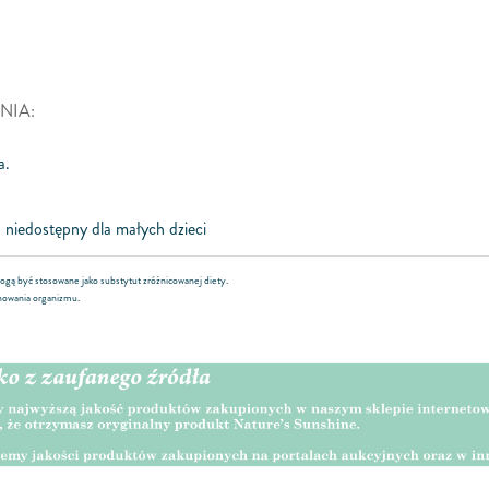
NIA:
a.
niedostępny dla małych dzieci
gą być stosowane jako substytut zróżnicowanej diety.
nowania organizmu.