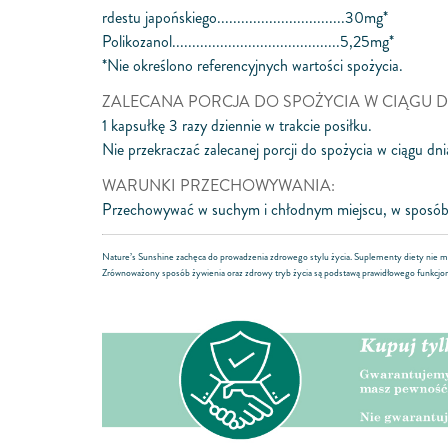
rdestu japońskiego................................30mg*
Polikozanol..........................................5,25mg*
*Nie określono referencyjnych wartości spożycia.
ZALECANA PORCJA DO SPOŻYCIA W CIĄGU D
1 kapsułkę 3 razy dziennie w trakcie posiłku.
Nie przekraczać zalecanej porcji do spożycia w ciągu dni
WARUNKI PRZECHOWYWANIA:
Przechowywać w suchym i chłodnym miejscu, w sposób 
Nature’s Sunshine zachęca do prowadzenia zdrowego stylu życia. Suplementy diety nie mo
Zrównoważony sposób żywienia oraz zdrowy tryb życia są podstawą prawidłowego funkcjo