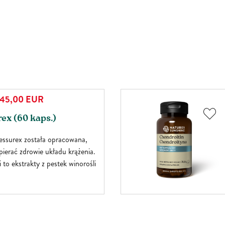
45,00
EUR
ex (60 kaps.)
ssurex została opracowana,
ierać zdrowie układu krążenia.
 to ekstrakty z pestek winorośli
głogu, pokrzywy właściwej oraz
t z pestek winorośli właściwej
naczynia krwionośne oraz
żenie żylne. Ekstrakt z owocu
ace serca, zwiększa dopływ