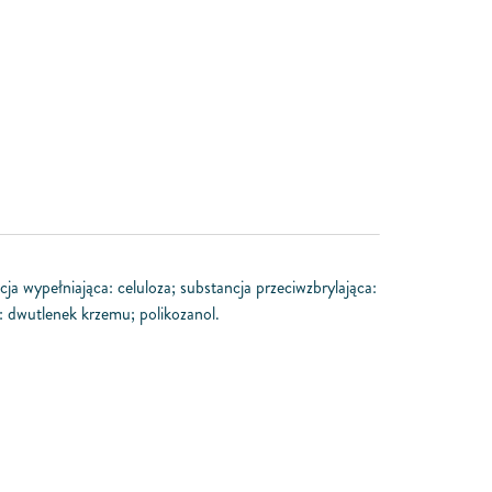
cja wypełniająca: celuloza; substancja przeciwzbrylająca:
: dwutlenek krzemu; polikozanol.