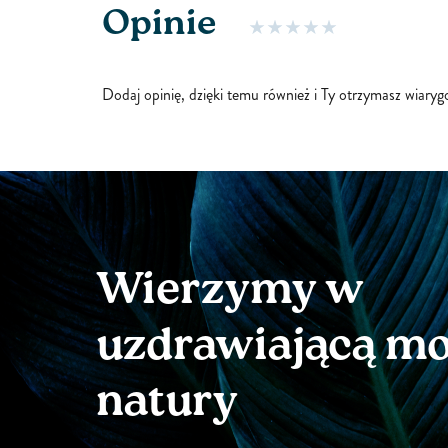
Opinie
tlenu i poprawia...
Dodaj opinię, dzięki temu również i Ty otrzymasz wiary
Wierzymy w
uzdrawiającą m
natury