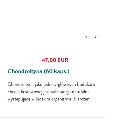
47,00
EUR
Chondroityna (60 kaps.)
Chondroityna jako jeden z głównych budulców
chrząstki stawowej jest substancją naturalnie
występującą w ludzkim organizmie. Siarczan
chondroityny to podstawowy składnik macierzy
zewnątrzkomórkowej wszystkich tkanek łącznych.
Nie istnieje wiele źródeł chondroityny w
pożywieniu.