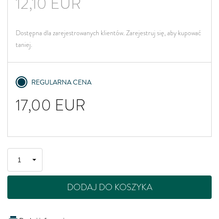
12,10
EUR
Dostępna dla zarejestrowanych klientów. Zarejestruj się, aby kupować
taniej.
REGULARNA CENA
17,00
EUR
DODAJ DO KOSZYKA