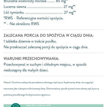
Brunatne wodorosty morskie ........ 85 mg**
Lucerna siewna ..................................... 27 mg**
Liść tymianku ........................................ 27 mg**
*RWS - Referencyjne wartości spożycia.
** - Nie określono RWS
ZALECANA PORCJA DO SPOŻYCIA W CIĄGU DNIA:
1 tabletka dziennie w trakcie posiłku.
Nie przekraczać zalecanej porcji do spożycia w ciągu dnia.
WARUNKI PRZECHOWYWANIA:
Przechowywać w suchym i chłodnym miejscu, w sposób
niedostępny dla małych dzieci.
Nature’s Sunshine zachęca do prowadzenia zdrowego stylu życia. Suplementy diety nie mogą być
stosowane jako substytut zróżnicowanej diety. Zrównoważony sposób żywienia oraz zdrowy tryb życia są
podstawą prawidłowego funkcjonowania organizmu.