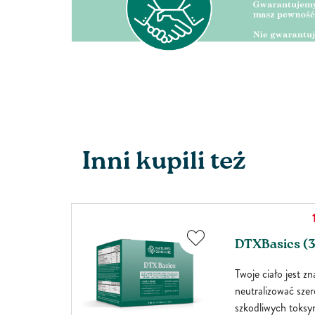
Inni kupili też
DTXBasics (3
ie
Twoje ciało jest z
brała
neutralizować sze
czyła je w
szkodliwych toksyn