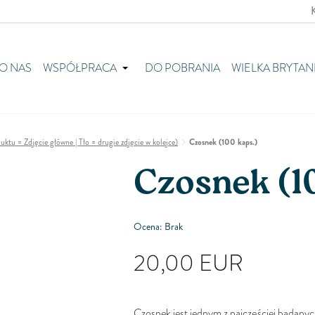
O NAS
WSPÓŁPRACA
DO POBRANIA
WIELKA BRYTAN
tu = Zdjęcie główne | Tło = drugie zdjęcie w kolejce)
Czosnek (100 kaps.)
Czosnek (1
Ocena: Brak
20,00
EUR
Czosnek jest jednym z najczęściej badanych