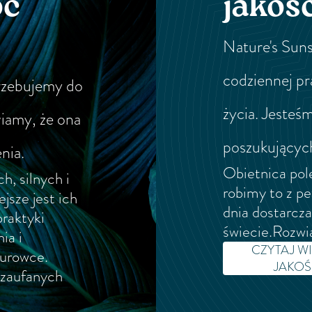
oc
jakoś
Nature's Suns
codziennej pr
rzebujemy do
życia. Jeste
wiamy, że ona
poszukujących
nia.
Obietnica pole
h, silnych i
robimy to z p
jsze jest ich
dnia dostarcz
raktyki
świecie.Rozwią
ia i
CZYTAJ W
surowce.
JAKOŚC
 zaufanych