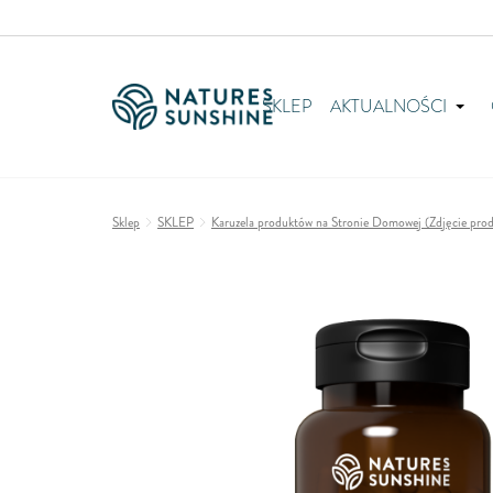
SKLEP
AKTUALNOŚCI
Sklep
SKLEP
Karuzela produktów na Stronie Domowej (Zdjęcie produk