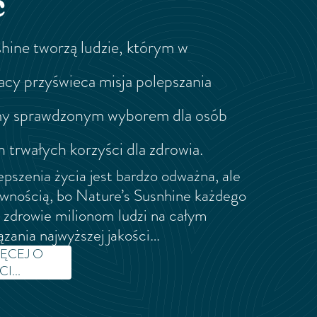
ć
hine tworzą ludzie, którym w
acy przyświeca misja polepszania
śmy sprawdzonym wyborem dla osób
 trwałych korzyści dla zdrowia.
pszenia życia jest bardzo odważna, ale
ewnością, bo Nature’s Susnhine każdego
a zdrowie milionom ludzi na całym
zania najwyższej jakości…
IĘCEJ O
I...