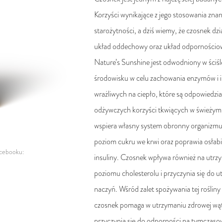
Korzyści wynikające z jego stosowania znan
starożytności, a dziś wiemy, że czosnek dzi
układ oddechowy oraz układ odporności
Nature’s Sunshine jest odwodniony w ści
środowisku w celu zachowania enzymów i 
wrażliwych na ciepło, które są odpowiedzia
odżywczych korzyści tkwiących w świeży
wspiera własny system obronny organizm
poziom cukru we krwi oraz poprawia osłabi
acebooku:
insuliny. Czosnek wpływa również na utr
poziomu cholesterolu i przyczynia się do 
naczyń. Wśród zalet spożywania tej rośliny 
czosnek pomaga w utrzymaniu zdrowej wąt
przyczynia się do odporności na tymczasow