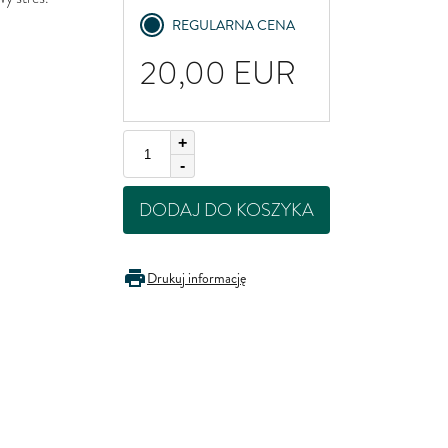
United Kingdom
REGULARNA CENA
20,00
EUR
+
-
DODAJ DO KOSZYKA
Drukuj informację