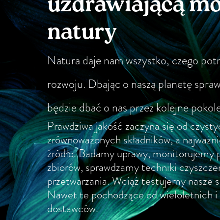
uzdrawiającą m
natury
Natura daje nam wszystko, czego pot
rozwoju. Dbając o naszą planetę spra
będzie dbać o nas przez kolejne pokole
Prawdziwa jakość zaczyna się od czystyc
zrównoważonych składników, a najważnie
źródło. Badamy uprawy, monitorujemy p
zbiorów, sprawdzamy techniki czyszczen
przetwarzania. Wciąż testujemy nasze 
Nawet te pochodzące od wieloletnich i
dostawców.