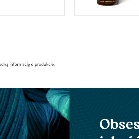
enia powietrza, alergeny,
i do żywności i inne są
hwytywane, rozkładane i
aturalnym procesom
oim organizmie. Ale nawet
zmy Twojego ciała mogą...
godną informację o produkcie.
Obses