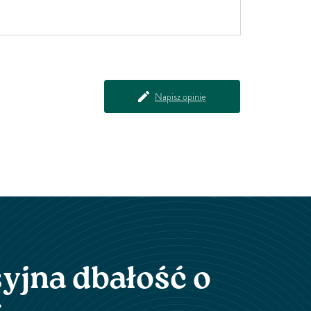
funkcjonowanie układu pokarmowego, w tym jelit.
Zachowaj naturalną pracę jelit dzięki Gentle Move.
Ta unikalna mieszanka magnezu i ziół, takich jak
wiąz czerwony, została przebadana i specjalnie
opracowana celem zapewnienia wsparcia dla
układu trawiennego. Magnez...
Napisz opinię
yjna dbałość o