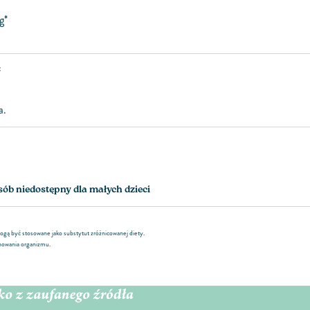
mg*
:
a.
b niedostępny dla małych dzieci
gą być stosowane jako substytut zróżnicowanej diety.
nowania organizmu.