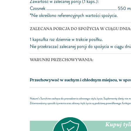
Zawartość w zalecanej porcji (1 kaps.):
Czosnek ............................................................ 550 
*Nie określono referencyjnych wartości spożycia.
ZALECANA PORCJA DO SPOŻYCIA W CIĄGU DNIA
1 kapsułka raz dziennie w trakcie posiłku.
Nie przekraczać zalecanej porcji do spożycia w ciągu dni
WARUNKI PRZECHOWYWANIA:
Przechowywać w suchym i chłodnym miejscu, w sposó
Nature’s Sunshine zachęca do prowadzenia zdrowego stylu życia. Suplementy diety nie mo
Zrównoważony sposób żywienia oraz zdrowy tryb życia są podstawą prawidłowego funkcjo