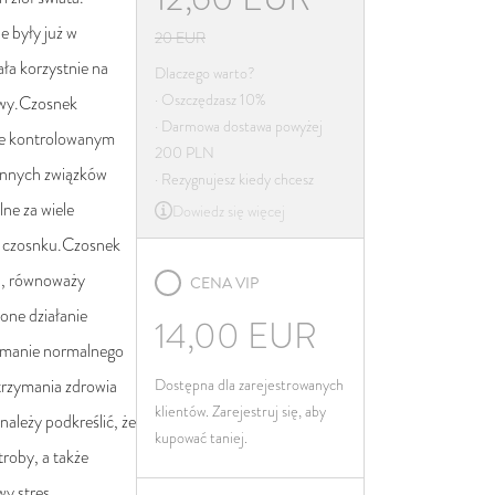
Irlandia
e były już w
20
EUR
Włochy
ała korzystnie na
Dlaczego warto?
Łotwa
· Oszczędzasz 10%
owy.Czosnek
Litwa
· Darmowa dostawa powyżej
śle kontrolowanym
200 PLN
Luksemburg
innych związków
· Rezygnujesz kiedy chcesz
Malta
lne za wiele
Dowiedz się więcej
Niderlandy
m czosnku.Czosnek
Poland
u, równoważy
CENA VIP
Portugalia
one działanie
14,00
EUR
Rumunia
zymanie normalnego
Słowacja
utrzymania zdrowia
Dostępna dla zarejestrowanych
Słowenia
klientów. Zarejestruj się, aby
należy podkreślić, że
kupować taniej.
Hiszpania
roby, a także
Szwecja
y stres.