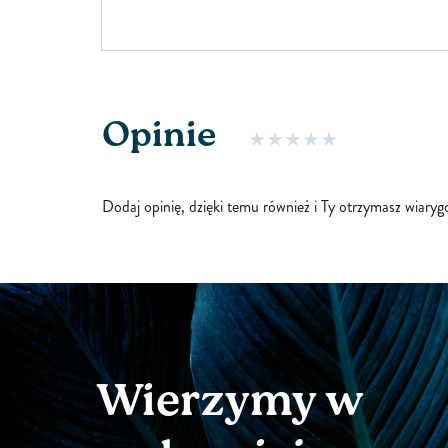
iemy takie
dnia. Zanieczyszcz
, kolcowój
chemikalia, dodatk
owych
nieustannie przec
ngostan
wydalane dzięki n
ujący we
zachodzącym w Tw
Opinie
najlepsze mechani
Dodaj opinię, dzięki temu również i Ty otrzymasz wiary
Wierzymy w