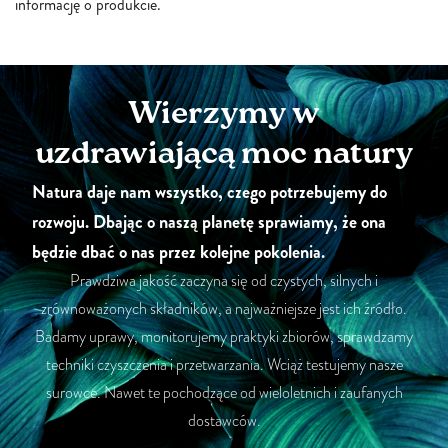
informację o produkcie.
Wierzymy w
uzdrawiającą moc natury
Natura daje nam wszystko, czego potrzebujemy do
rozwoju. Dbając o naszą planetę sprawiamy, że ona
będzie dbać o nas przez kolejne pokolenia.
Prawdziwa jakość zaczyna się od czystych, silnych i
zrównoważonych składników, a najważniejsze jest ich źródło.
Badamy uprawy, monitorujemy praktyki zbiorów, sprawdzamy
techniki czyszczenia i przetwarzania. Wciąż testujemy nasze
surowce. Nawet te pochodzące od wieloletnich i zaufanych
dostawców.