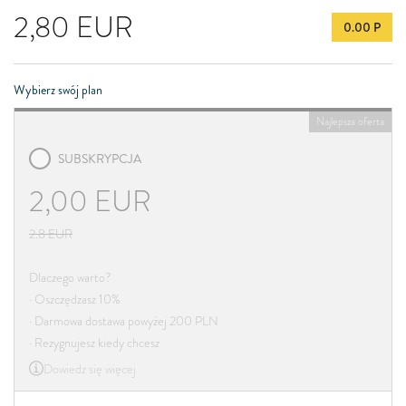
2,80
EUR
0.00 P
Wybierz swój plan
Najlepsza oferta
SUBSKRYPCJA
2,00
EUR
2.8
EUR
Dlaczego warto?
· Oszczędzasz 10%
· Darmowa dostawa powyżej 200 PLN
· Rezygnujesz kiedy chcesz
Dowiedz się więcej