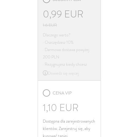
Irlandia
0,99
EUR
Włochy
Łotwa
1.6
EUR
Litwa
Dlaczego warto?
· Oszczędzasz 10%
Luksemburg
· Darmowa dostawa powyżej
Malta
200 PLN
Niderlandy
· Rezygnujesz kiedy chcesz
Dowiedz się więcej
Poland
Portugalia
CENA VIP
Rumunia
Słowacja
1,10
EUR
Słowenia
Dostępna dla zarejestrowanych
Hiszpania
klientów. Zarejestruj się, aby
Szwecja
kupować taniej.