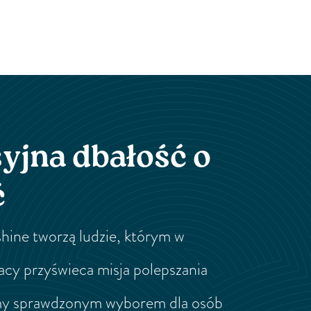
yjna dbałość o
ć
hine tworzą ludzie, którym w
acy przyświeca misja polepszania
śmy sprawdzonym wyborem dla osób