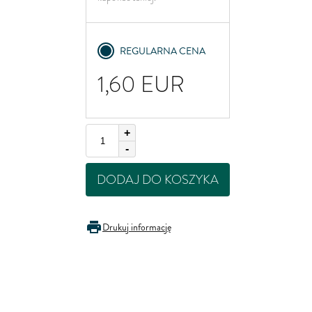
United Kingdom
REGULARNA CENA
1,60
EUR
+
-
DODAJ DO KOSZYKA
Drukuj informację