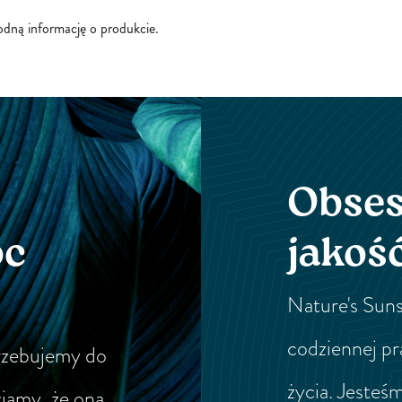
godną informację o produkcie.
Obses
oc
jakoś
Nature's Suns
codziennej pr
rzebujemy do
życia. Jeste
wiamy, że ona