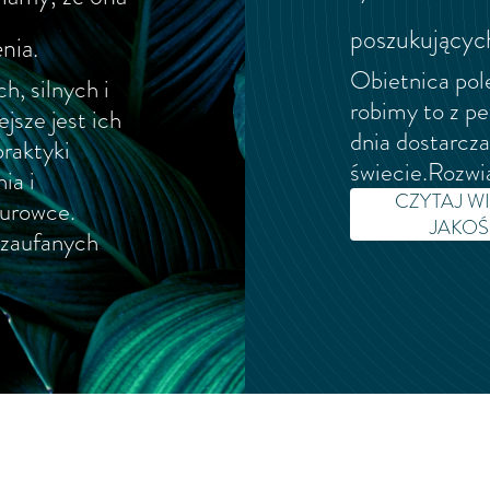
poszukujących
nia.
Obietnica pole
h, silnych i
robimy to z p
jsze jest ich
dnia dostarcz
raktyki
świecie.Rozwią
ia i
CZYTAJ W
surowce.
JAKOŚC
 zaufanych