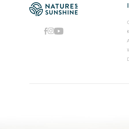
O
K
A
W
D