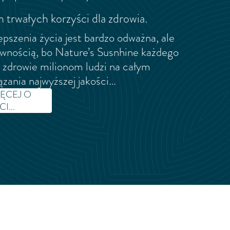
 trwałych korzyści dla zdrowia.
pszenia życia jest bardzo odważna, ale
ewnością, bo Nature’s Susnhine każdego
a zdrowie milionom ludzi na całym
zania najwyższej jakości…
IĘCEJ O
I...