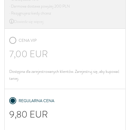
· Darmowa dostawa powyżej 200 PLN
· Rezygnujesz kiedy chcesz
Dowiedz się więcej
CENA VIP
7,00
EUR
Dostępna dla zarejestrowanych klientów. Zarejestruj się, aby kupować
taniej.
REGULARNA CENA
9,80
EUR