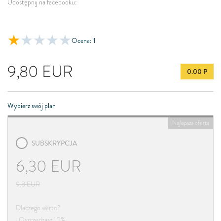
Udostępnij na facebooku:
Ocena: 1
9,80
EUR
0.00 P
Wybierz swój plan
Najlepsza oferta
SUBSKRYPCJA
6,30
EUR
9.8
EUR
Dlaczego warto?
· Oszczędzasz 10%