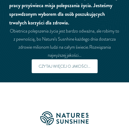
pracy przyświeca misja polepszania życia. Jesteśmy
sprawdzonym wyborem dla osób poszukujących
trwałych korzyści dla zdrowia.
Obietnica polepszenia życia jest bardzo odważna, ale robimy to
z pewnością, bo Nature’s Susnhine każdego dnia dostarcza
zdrowie milionom ludzi na całym świecie.Rozwiązania
najwyższej jakości…
CZYTAJ WIĘCEJ O JAKOŚCI...