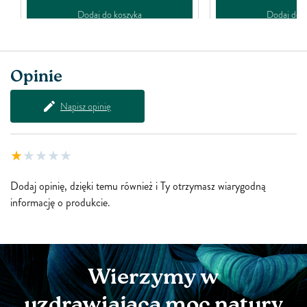
Dodaj do koszyka
Dodaj do k
Opinie
Napisz opinię
Dodaj opinię, dzięki temu również i Ty otrzymasz wiarygodną
informację o produkcie.
Wierzymy w