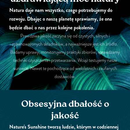
uzdrawiającą moc natury
Natura daje nam wszystko, czego potrzebujemy do
rozwoju. Dbając o naszą planetę sprawiamy, że ona
będzie dbać o nas przez kolejne pokolenia.
Prawdziwa jakość zaczyna się od czystych, silnych i
zrównoważonych składników, a najważniejsze jest ich źródło.
Badamy uprawy, monitorujemy praktyki zbiorów, sprawdzamy
techniki czyszczenia i przetwarzania. Wciąż testujemy nasze
surowce. Nawet te pochodzące od wieloletnich i zaufanych
dostawców.
Obsesyjna dbałość o
jakość
Nature's Sunshine tworzą ludzie, którym w codziennej