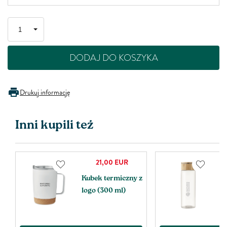
DODAJ DO KOSZYKA
Drukuj informację
Inni kupili też
21,00
EUR
Kubek termiczny z
B
logo (300 ml)
l