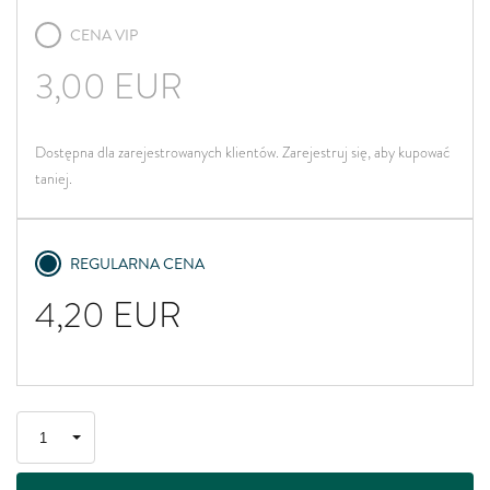
CENA VIP
3,00
EUR
Dostępna dla zarejestrowanych klientów. Zarejestruj się, aby kupować
taniej.
REGULARNA CENA
4,20
EUR