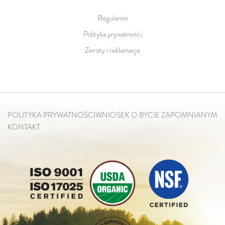
Regulamin
Polityka prywatności
Zwroty i reklamacje
POLITYKA PRYWATNOŚCI
WNIOSEK O BYCIE ZAPOMNIANYM
KONTAKT