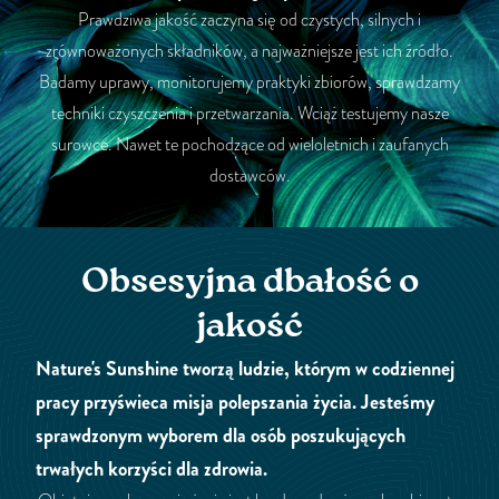
Prawdziwa jakość zaczyna się od czystych, silnych i
zrównoważonych składników, a najważniejsze jest ich źródło.
Badamy uprawy, monitorujemy praktyki zbiorów, sprawdzamy
techniki czyszczenia i przetwarzania. Wciąż testujemy nasze
surowce. Nawet te pochodzące od wieloletnich i zaufanych
dostawców.
Obsesyjna dbałość o
jakość
Nature's Sunshine tworzą ludzie, którym w codziennej
pracy przyświeca misja polepszania życia. Jesteśmy
sprawdzonym wyborem dla osób poszukujących
trwałych korzyści dla zdrowia.