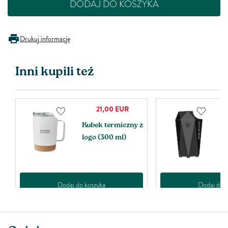
DODAJ DO KOSZYKA
Drukuj informację
Inni kupili też
21,00
EUR
0
Kubek termiczny z
D
logo (300 ml)
s
Dodaj do koszyka
Dodaj do k