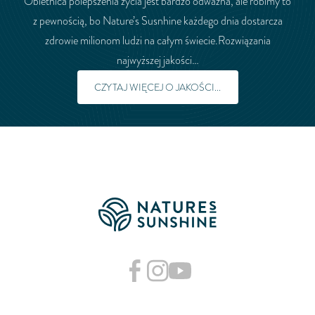
Obietnica polepszenia życia jest bardzo odważna, ale robimy to
z pewnością, bo Nature’s Susnhine każdego dnia dostarcza
zdrowie milionom ludzi na całym świecie.Rozwiązania
najwyższej jakości…
CZYTAJ WIĘCEJ O JAKOŚCI...