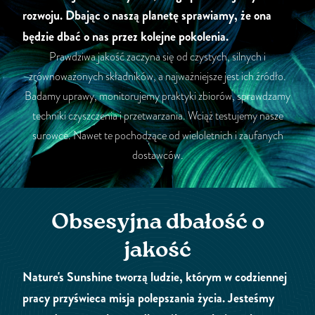
rozwoju. Dbając o naszą planetę sprawiamy, że ona
będzie dbać o nas przez kolejne pokolenia.
Prawdziwa jakość zaczyna się od czystych, silnych i
zrównoważonych składników, a najważniejsze jest ich źródło.
Badamy uprawy, monitorujemy praktyki zbiorów, sprawdzamy
techniki czyszczenia i przetwarzania. Wciąż testujemy nasze
surowce. Nawet te pochodzące od wieloletnich i zaufanych
dostawców.
Obsesyjna dbałość o
jakość
Nature's Sunshine tworzą ludzie, którym w codziennej
pracy przyświeca misja polepszania życia. Jesteśmy