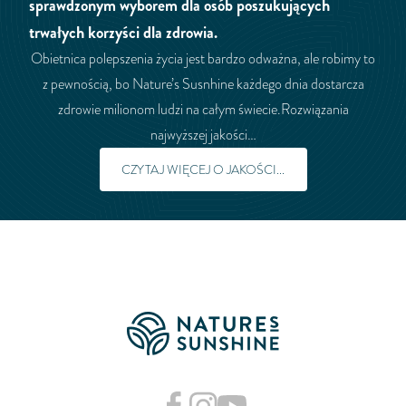
sprawdzonym wyborem dla osób poszukujących
trwałych korzyści dla zdrowia.
Obietnica polepszenia życia jest bardzo odważna, ale robimy to
z pewnością, bo Nature’s Susnhine każdego dnia dostarcza
zdrowie milionom ludzi na całym świecie.Rozwiązania
najwyższej jakości…
CZYTAJ WIĘCEJ O JAKOŚCI...