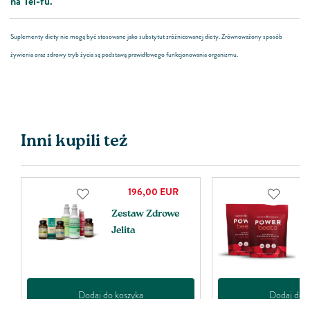
na Tei-fu.
Suplementy diety nie mogą być stosowane jako substytut zróżnicowanej diety. Zrównoważony sposób
żywienia oraz zdrowy tryb życia są podstawą prawidłowego funkcjonowania organizmu.
Inni kupili też
196,00
EUR
Zestaw Zdrowe
P
Jelita
Dodaj do koszyka
Dodaj do k