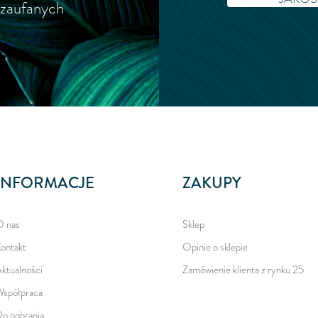
 zaufanych
INFORMACJE
ZAKUPY
 nas
Sklep
ontakt
Opinie o sklepie
ktualności
Zamówienie klienta z rynku 25
spółpraca
o pobrania