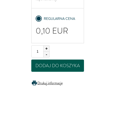
United Kingdom
REGULARNA CENA
0,10
EUR
+
-
DODAJ DO KOSZYKA
Drukuj informację