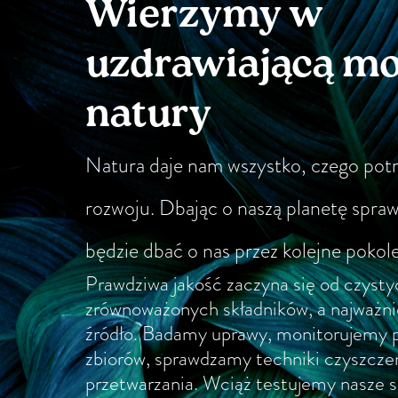
Wierzymy w
uzdrawiającą m
natury
Natura daje nam wszystko, czego pot
rozwoju. Dbając o naszą planetę spra
będzie dbać o nas przez kolejne pokole
Prawdziwa jakość zaczyna się od czystyc
zrównoważonych składników, a najważnie
źródło. Badamy uprawy, monitorujemy p
zbiorów, sprawdzamy techniki czyszczen
przetwarzania. Wciąż testujemy nasze 