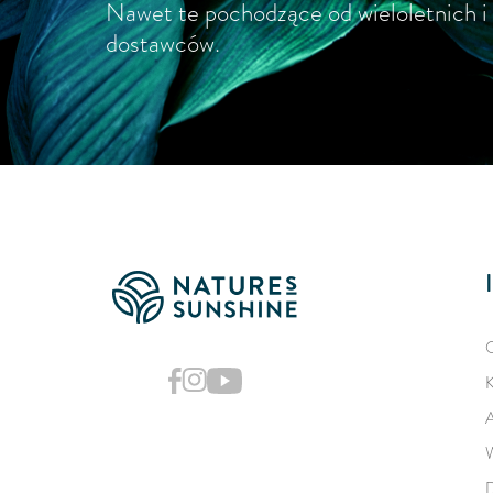
Nawet te pochodzące od wieloletnich i
dostawców.
O
K
A
W
D