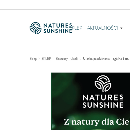
SKLEP
AKTUALNOŚCI
Sklep
SKLEP
Broszury i ulotki
Ulotka produktowa - ogólna 1 szt. 