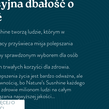
yjna dbałość o
ć
hine tworzą ludzie, którym w
acy przyświeca misja polepszania
śmy sprawdzonym wyborem dla osób
 trwałych korzyści dla zdrowia.
pszenia życia jest bardzo odważna, ale
ewnością, bo Nature’s Susnhine każdego
a zdrowie milionom ludzi na całym
zania najwyższej jakości…
IĘCEJ O
I...