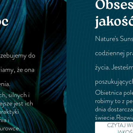
Obses
oc
jakoś
Nature's Suns
codziennej pr
rzebujemy do
życia. Jeste
wiamy, że ona
poszukujących
nia.
Obietnica pole
h, silnych i
robimy to z p
jsze jest ich
dnia dostarcz
raktyki
świecie.Rozwią
ia i
CZYTAJ W
surowce.
JAKOŚC