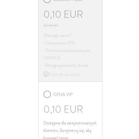
Irlandia
0,10
EUR
Włochy
Łotwa
0.1
EUR
Litwa
Dlaczego warto?
· Oszczędzasz 10%
Luksemburg
· Darmowa dostawa powyżej
Malta
200 PLN
Niderlandy
· Rezygnujesz kiedy chcesz
Dowiedz się więcej
Poland
Portugalia
CENA VIP
Rumunia
Słowacja
0,10
EUR
Słowenia
Dostępna dla zarejestrowanych
Hiszpania
klientów. Zarejestruj się, aby
Szwecja
kupować taniej.