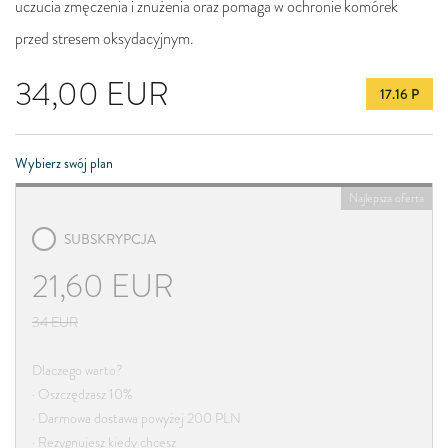
uczucia zmęczenia i znużenia oraz pomaga w ochronie komórek
przed stresem oksydacyjnym.
34,00
EUR
17.16 P
Wybierz swój plan
Najlepsza oferta
SUBSKRYPCJA
21,60
EUR
34
EUR
Dlaczego warto?
· Oszczędzasz 10%
· Darmowa dostawa powyżej 200 PLN
· Rezygnujesz kiedy chcesz