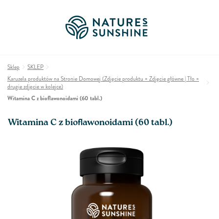
Sklep
SKLEP
Karuzela produktów na Stronie Domowej (Zdjęcie produktu = Zdjęcie główne | Tło =
drugie zdjęcie w kolejce)
Witamina C z bioﬂawonoidami (60 tabl.)
Witamina C z bioﬂawonoidami (60 tabl.)