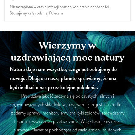
Niezastąpiona w czasie infekcji oraz do wspierania odporności.
Stosujemy całą rodziną. Polecam
Wierzymy w
uzdrawiającą moc natury
Natura daje nam wszystko, czego potrzebujemy do
rozwoju. Dbając o naszą planetę sprawiamy, że ona
będzie dbać o nas przez kolejne pokolenia.
Prawdziwa jakość zaczyna się od czystych, silnych i
zrównoważonych składników, a najważniejsze jest ich źródło.
Badamy uprawy, monitorujemy praktyki zbiorów, sprawdzamy
techniki czyszczenia i przetwarzania. Wciąż testujemy nasze
surowce. Nawet te pochodzące od wieloletnich i zaufanych