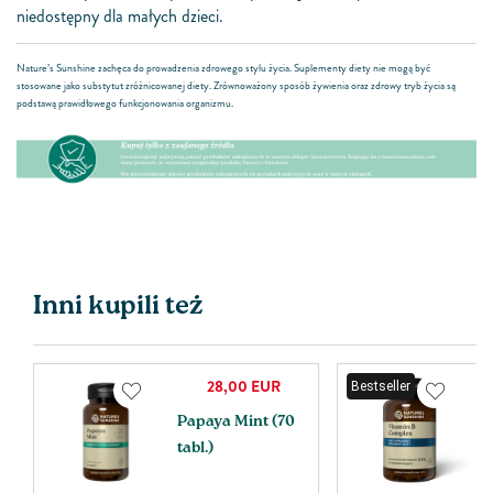
niedostępny dla małych dzieci.
Nature’s Sunshine zachęca do prowadzenia zdrowego stylu życia. Suplementy diety nie mogą być
stosowane jako substytut zróżnicowanej diety. Zrównoważony sposób żywienia oraz zdrowy tryb życia są
podstawą prawidłowego funkcjonowania organizmu.
Inni kupili też
28,00
EUR
Bestseller
Papaya Mint (70
V
tabl.)
C
ta