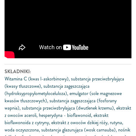
SKŁADNIKI:
Witamina C (kwas l-askorbinowy), substancja przeciwzbrylająca
(kwasy tłuszczowe), substancja zagęszczająca
(hydroksypropylometyloceluloza), emulgator (sole magnezowe
kwasów tłuszczowych), substancja zagęszczająca (fosforany
wapnia), substancja przeciwzbrylająca (dwutlenek krzemu), ekstrakt
z owoców aceroli, hesperydyna - bioflawonoid, ekstrakt
bioflawonoida z cytryny, ekstrakt z owoców dzikiej róży, rutyna,
woda oczyszczona, substancja glazurująca (wosk carnauba), nośnik