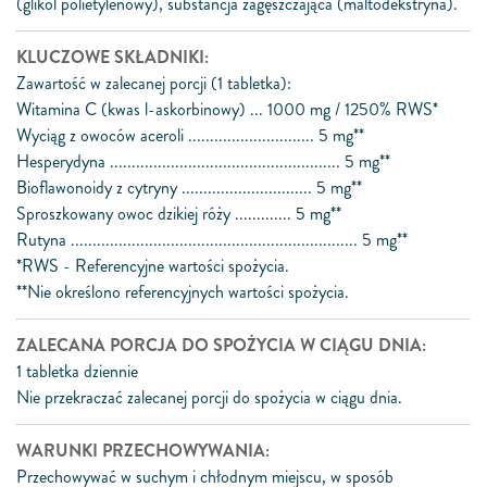
(glikol polietylenowy), substancja zagęszczająca (maltodekstryna).
KLUCZOWE SKŁADNIKI:
Zawartość w zalecanej porcji (1 tabletka):
Witamina C (kwas l-askorbinowy) ... 1000 mg / 1250% RWS*
Wyciąg z owoców aceroli ............................. 5 mg**
Hesperydyna ..................................................... 5 mg**
Bioflawonoidy z cytryny .............................. 5 mg**
Sproszkowany owoc dzikiej róży ............. 5 mg**
Rutyna .................................................................. 5 mg**
*RWS - Referencyjne wartości spożycia.
**Nie określono referencyjnych wartości spożycia.
ZALECANA PORCJA DO SPOŻYCIA W CIĄGU DNIA:
1 tabletka dziennie
Nie przekraczać zalecanej porcji do spożycia w ciągu dnia.
WARUNKI PRZECHOWYWANIA:
Przechowywać w suchym i chłodnym miejscu, w sposób