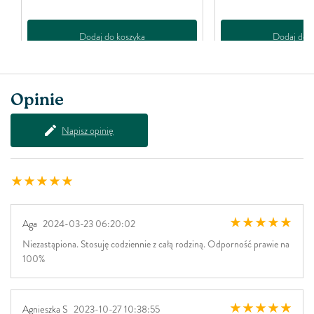
Dodaj do koszyka
Dodaj do k
Opinie
Napisz opinię
Aga
2024-03-23 06:20:02
Niezastąpiona. Stosuję codziennie z całą rodziną. Odporność prawie na
100%
Agnieszka S
2023-10-27 10:38:55