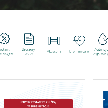
estawy
Broszury i
Autenty
Akcesoria
Bremani care
omocyjne
ulotki
olejki ete