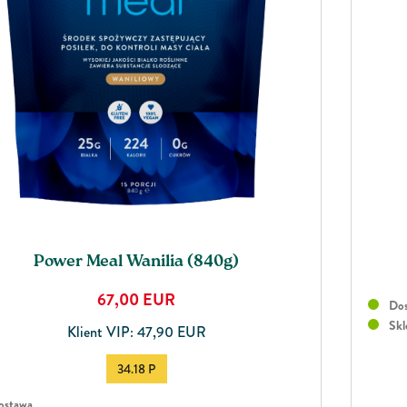
Power Meal Wanilia (840g)
67,00
EUR
Dos
Skl
Klient VIP: 47,90 EUR
34.18 P
stawa