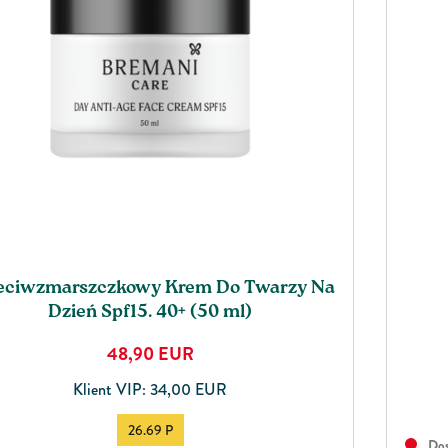
eciwzmarszczkowy Krem Do Twarzy Na
Dzień Spf15. 40+ (50 ml)
48,90
EUR
Klient VIP: 34,00 EUR
26.69 P
Dos