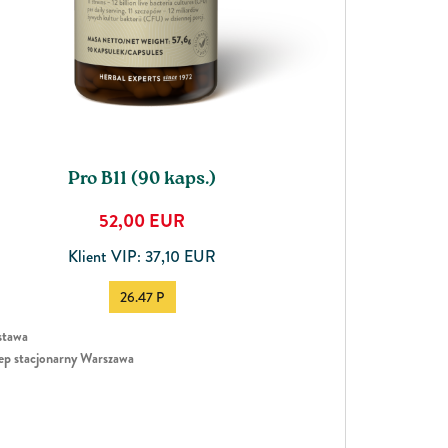
Pro B11 (90 kaps.)
52,00
EUR
Klient VIP: 37,10 EUR
26.47 P
tawa
ep stacjonarny Warszawa