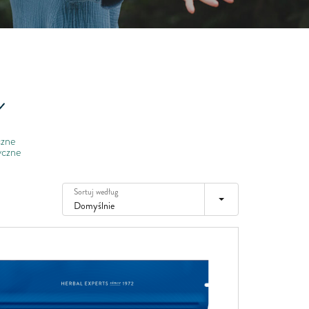
Irlandia
Włochy
Łotwa
Litwa
Luksemburg
Malta
czne
Niderlandy
ryczne
Poland
Portugalia
Sortuj według
Domyślnie
Rumunia
Słowacja
Słowenia
Hiszpania
Szwecja