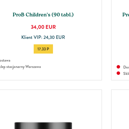
ProB Children's (90 tabl.)
Pr
34,00
EUR
Klient VIP: 24,30 EUR
17.33 P
stawa
lep stacjonarny Warszawa
Dos
Skl