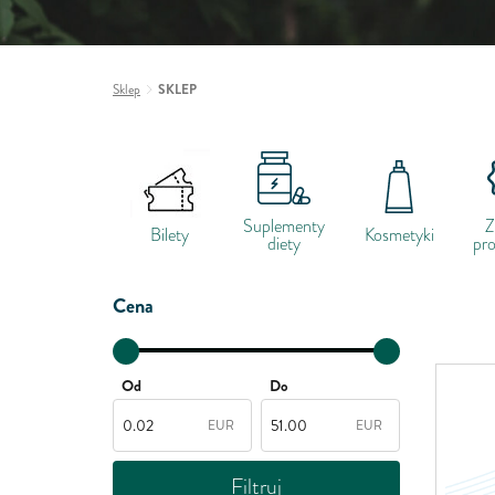
Sklep
SKLEP
Suplementy
Z
Bilety
Kosmetyki
diety
pr
Cena
Od
Do
EUR
EUR