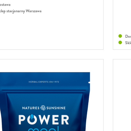
stawa
lep stacjonarny Warszawa
Dos
Skl