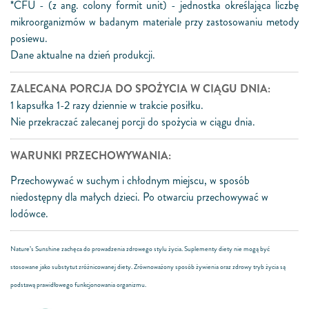
*CFU - (z ang. colony formit unit) - jednostka określająca liczbę
mikroorganizmów w badanym materiale przy zastosowaniu metody
posiewu.
Dane aktualne na dzień produkcji.
ZALECANA PORCJA DO SPOŻYCIA W CIĄGU DNIA:
1 kapsułka 1-2 razy dziennie w trakcie posiłku.
Nie przekraczać zalecanej porcji do spożycia w ciągu dnia.
WARUNKI PRZECHOWYWANIA:
Przechowywać w suchym i chłodnym miejscu, w sposób
niedostępny dla małych dzieci. Po otwarciu przechowywać w
lodówce.
Nature’s Sunshine zachęca do prowadzenia zdrowego stylu życia. Suplementy diety nie mogą być
stosowane jako substytut zróżnicowanej diety. Zrównoważony sposób żywienia oraz zdrowy tryb życia są
podstawą prawidłowego funkcjonowania organizmu.