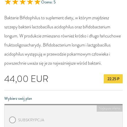
Ocena: 5
Bakterie Bifidophilus to suplement diety, w którym znajdziesz
szczepy bakterii lactobacillus acidophilus oraz bifidobacterium
longum. W produkcie zmieszano również krótko i długo łańcuchowe
fruktooligosacharydy. Bifidobacterium longum i lactgobacillus
acidophilus występują w przewodzie pokarmowym człowieka i
powszechnie uważa się je za najważniejsze wśród bakterii.
44,00
EUR
22.25 P
Wybierz swój plan
Najlepsza oferta
SUBSKRYPCJA