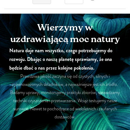
Wierzymy w
uzdrawiającą moc natury
Natura daje nam wszystko, czego potrzebujemy do
rozwoju. Dbając o naszą planetę sprawiamy, że ona
będzie dbać o nas przez kolejne pokolenia.
Prawdziwa jakość zaczyna się od czystych, silnych i
zrównoważonych składników, a najważniejsze jest ich źródło.
Badamy uprawy, monitorujemy praktyki zbiorów, sprawdzamy
techniki czyszczenia i przetwarzania. Wciąż testujemy nasze
surowce. Nawet te pochodzące od wieloletnich i zaufanych
dostawców.