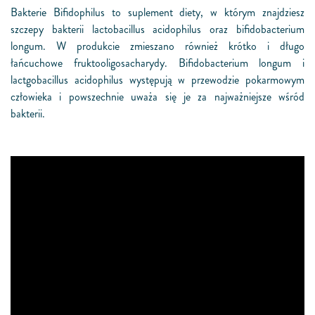
Bakterie Bifidophilus to suplement diety, w którym znajdziesz
szczepy bakterii lactobacillus acidophilus oraz bifidobacterium
longum. W produkcie zmieszano również krótko i długo
łańcuchowe fruktooligosacharydy. Bifidobacterium longum i
lactgobacillus acidophilus występują w przewodzie pokarmowym
człowieka i powszechnie uważa się je za najważniejsze wśród
bakterii.