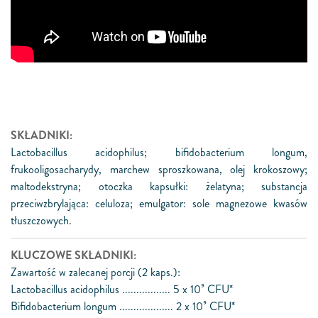
SKŁADNIKI:
Lactobacillus acidophilus; bifidobacterium longum,
frukooligosacharydy, marchew sproszkowana, olej krokoszowy;
maltodekstryna; otoczka kapsułki: żelatyna; substancja
przeciwzbrylająca: celuloza; emulgator: sole magnezowe kwasów
tłuszczowych.
KLUCZOWE SKŁADNIKI:
Zawartość w zalecanej porcji (2 kaps.):
Lactobacillus acidophilus ................. 5 x 10⁹ CFU*
Bifidobacterium longum ................... 2 x 10⁹ CFU*