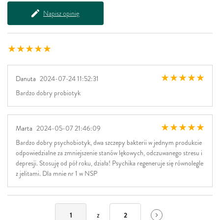
Napisz opinię
Danuta
2024-07-24 11:52:31
Bardzo dobry probiotyk
Marta
2024-05-07 21:46:09
Bardzo dobry psychobiotyk, dwa szczepy bakterii w jednym produkcie
odpowiedzialne za zmniejszenie stanów lękowych, odczuwanego stresu i
depresji. Stosuję od pół roku, działa! Psychika regeneruje się równolegle
z jelitami. Dla mnie nr 1 w NSP
z
1
2