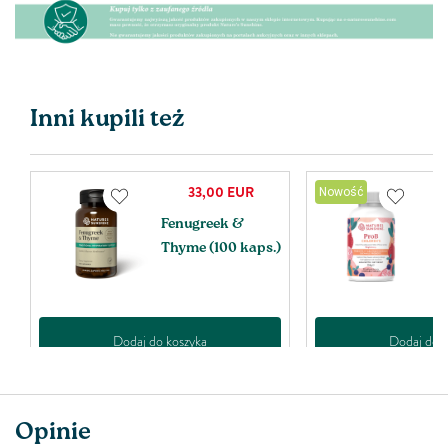
Inni kupili też
33,00
EUR
Nowość
Fenugreek &
P
Thyme (100 kaps.)
(
Dodaj do koszyka
Dodaj do k
Opinie