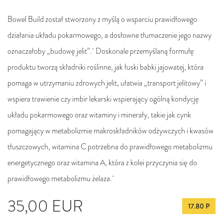
Bowel Build został stworzony z myślą o wsparciu prawidłowego
działania układu pokarmowego, a dosłowne tłumaczenie jego nazwy
oznaczałoby „budowę jelit”. Doskonale przemyślaną formułę
produktu tworzą składniki roślinne, jak łuski babki jajowatej, która
pomaga w utrzymaniu zdrowych jelit, ułatwia „transport jelitowy” i
wspiera trawienie czy imbir lekarski wspierający ogólną kondycję
układu pokarmowego oraz witaminy i minerały, takie jak cynk
pomagający w metabolizmie makroskładników odżywczych i kwasów
tłuszczowych, witamina C potrzebna do prawidłowego metabolizmu
energetycznego oraz witamina A, która z kolei przyczynia się do
prawidłowego metabolizmu żelaza.
35,00
EUR
17.80 P