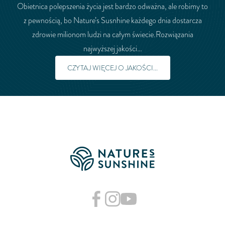
Obietnica polepszenia życia jest bardzo odważna, ale robimy to
z pewnością, bo Nature’s Susnhine każdego dnia dostarcza
zdrowie milionom ludzi na całym świecie.Rozwiązania
najwyższej jakości…
CZYTAJ WIĘCEJ O JAKOŚCI...