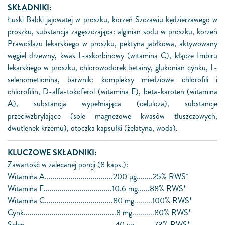
SKŁADNIKI:
Łuski Babki jajowatej w proszku, korzeń Szczawiu kędzierzawego w
proszku, substancja zagęszczająca: alginian sodu w proszku, korzeń
Prawoślazu lekarskiego w proszku, pektyna jabłkowa, aktywowany
węgiel drzewny, kwas L-askorbinowy (witamina C), kłącze Imbiru
lekarskiego w proszku, chlorowodorek betainy, glukonian cynku, L-
selenometionina, barwnik: kompleksy miedziowe chlorofili i
chlorofilin, D-alfa-tokoferol (witamina E), beta-karoten (witamina
A), substancja wypełniająca (celuloza), substancje
przeciwzbrylające (sole magnezowe kwasów tłuszczowych,
dwutlenek krzemu), otoczka kapsułki (żelatyna, woda).
KLUCZOWE SKŁADNIKI:
Zawartość w zalecanej porcji (8 kaps.):
Witamina A..................................200 μg........25% RWS*
Witamina E..................................10.6 mg......88% RWS*
Witamina C..................................80 mg.........100% RWS*
Cynk..............................................8 mg...........80% RWS*
Selen.............................................40 μg..........73% RWS*