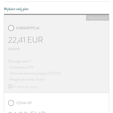
Wybierz swój plan
Najlepsza oferta
SUBSKRYPCJA
22,41
EUR
35
EUR
Dlaczego warto?
· Oszczędzasz 10%
· Darmowa dostawa powyżej 200 PLN
· Rezygnujesz kiedy chcesz
Dowiedz się więcej
CENA VIP