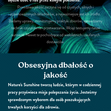
będzie dbać o nas przez kolejne pokolenia.
Prawdziwa jakość zaczyna się od czystych, silnych i
zrównoważonych składników, a najważniejsze jest ich źródło.
Badamy uprawy, monitorujemy praktyki zbiorów, sprawdzamy
techniki czyszczenia i przetwarzania. Wciąż testujemy nasze
surowce. Nawet te pochodzące od wieloletnich i zaufanych
dostawców.
Obsesyjna dbałość o
jakość
Nature's Sunshine tworzą ludzie, którym w codziennej
pracy przyświeca misja polepszania życia. Jesteśmy
sprawdzonym wyborem dla osób poszukujących
trwałych korzyści dla zdrowia.