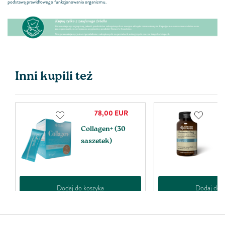
podstawą prawidłowego funkcjonowania organizmu.
Inni kupili też
78,00
EUR
Collagen+ (30
C
saszetek)
k
Dodaj do koszyka
Dodaj do k