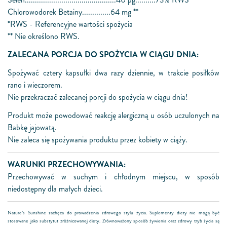
Chlorowodorek Betainy..............64 mg **
*RWS - Referencyjne wartości spożycia
** Nie określono RWS.
ZALECANA PORCJA DO SPOŻYCIA W CIĄGU DNIA:
Spożywać cztery kapsułki dwa razy dziennie, w trakcie posiłków
rano i wieczorem.
Nie przekraczać zalecanej porcji do spożycia w ciągu dnia!
Produkt może powodować reakcję alergiczną u osób uczulonych na
Babkę jajowatą.
Nie zaleca się spożywania produktu przez kobiety w ciąży.
WARUNKI PRZECHOWYWANIA:
Przechowywać w suchym i chłodnym miejscu, w sposób
niedostępny dla małych dzieci.
Nature’s Sunshine zachęca do prowadzenia zdrowego stylu życia. Suplementy diety nie mogą być
stosowane jako substytut zróżnicowanej diety. Zrównoważony sposób żywienia oraz zdrowy tryb życia są