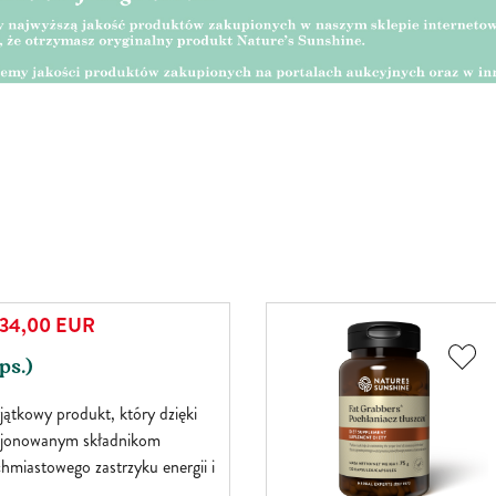
34,00
EUR
ps.)
jątkowy produkt, który dzięki
kcjonowanym składnikom
hmiastowego zastrzyku energii i
talność. Boost to mieszanka