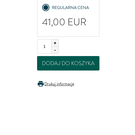
United Kingdom
REGULARNA CENA
41,00
EUR
+
-
DODAJ DO KOSZYKA
Drukuj informację