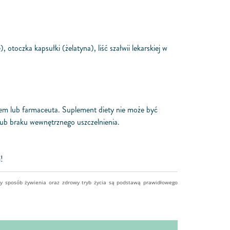
),
otoczka kapsułki (żelatyna), liść szałwii lekarskiej w
rzem lub farmaceuta. Suplement diety nie może być
lub braku wewnętrznego uszczelnienia.
!
ny sposób żywienia oraz zdrowy tryb życia są podstawą prawidłowego