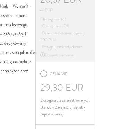
Irlandia
Nails - Woman) -
41
EUR
Włochy
a skóra i mocne
Dlaczego warto?
Łotwa
 kompleksowego
· Oszczędzasz 10%
Litwa
· Darmowa dostawa powyżej
włosów, skóry i
200 PLN
Luksemburg
to dedykowany
· Rezygnujesz kiedy chcesz
Malta
rzony specjalnie dla
Dowiedz się więcej
Niderlandy
i osiągnąć piękne i
Poland
enną skórę oraz
CENA VIP
Portugalia
29,30
EUR
Rumunia
Słowacja
Dostępna dla zarejestrowanych
Słowenia
klientów. Zarejestruj się, aby
kupować taniej.
Hiszpania
Szwecja