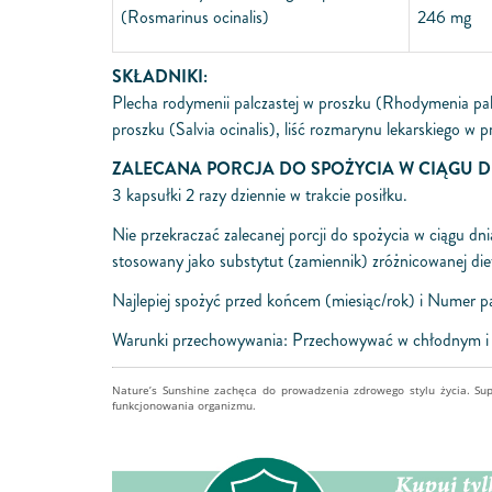
(
Rosmarinus o­cinalis)
246 mg
SKŁADNIKI:
Plecha rodymenii palczastej w proszku
(Rhodymenia pal
proszku
(Salvia o­cinalis),
liść rozmarynu lekarskiego w 
ZALECANA PORCJA DO SPOŻYCIA W CIĄGU D
3 kapsułki 2 razy dziennie w trakcie posiłku.
Nie przekraczać zalecanej porcji do spożycia w ciągu d
stosowany jako substytut (zamiennik) zróżnicowanej di
Najlepiej spożyć przed końcem (miesiąc/rok) i Numer pa
Warunki przechowywania: Przechowywać w chłodnym i s
Nature’s Sunshine zachęca do prowadzenia zdrowego stylu życia. Su
funkcjonowania organizmu.