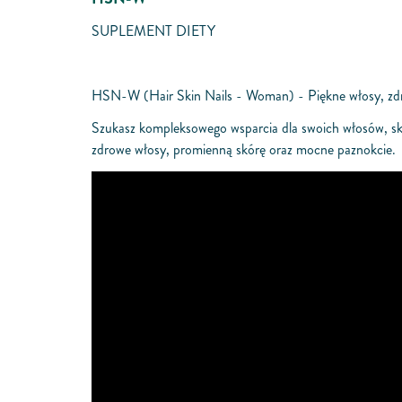
SUPLEMENT DIETY
HSN-W (Hair Skin Nails - Woman) - Piękne włosy, zdr
Szukasz kompleksowego wsparcia dla swoich włosów, sk
zdrowe włosy, promienną skórę oraz mocne paznokcie.