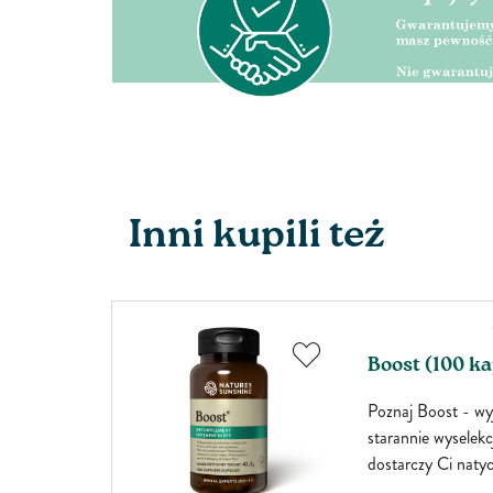
Inni kupili też
Boost (100 ka
h wyzwań!
Poznaj Boost - wy
sposób,
starannie wysele
ny przez
dostarczy Ci natyc
ldren's –
zwiększy Twoją wi