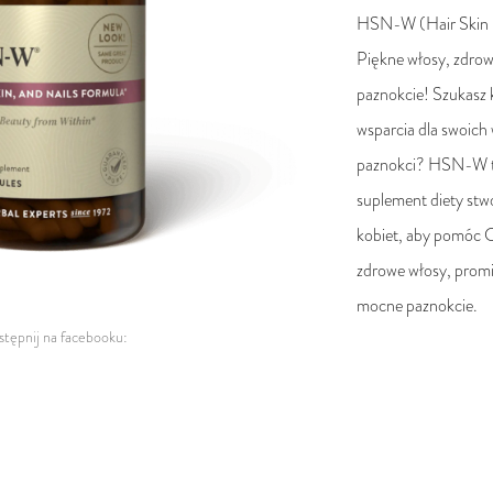
HSN-W (Hair Skin 
Piękne włosy, zdrow
paznokcie! Szukasz
wsparcia dla swoich 
paznokci? HSN-W 
suplement diety stwo
kobiet, aby pomóc C
zdrowe włosy, promi
mocne paznokcie.
tępnij na facebooku: