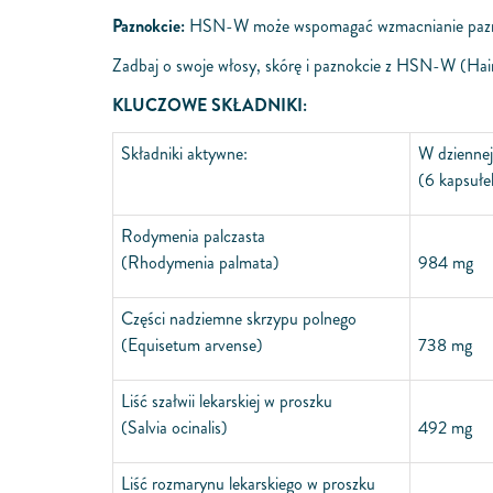
Paznokcie:
HSN-W może wspomagać wzmacnianie paznokci
Zadbaj o swoje włosy, skórę i paznokcie z HSN-W (Hair 
KLUCZOWE SKŁADNIKI:
Składniki aktywne:
W dziennej
(6 kapsułe
Rodymenia palczasta
(Rhodymenia palmata)
984 mg
Części nadziemne skrzypu polnego
(Equisetum arvense)
738 mg
Liść szałwii lekarskiej w proszku
(Salvia o­cinalis)
492 mg
Liść rozmarynu lekarskiego w proszku