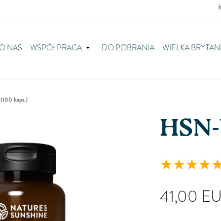
O NAS
WSPÓŁPRACA
DO POBRANIA
WIELKA BRYTAN
100 kaps.)
HSN-
41,00
E