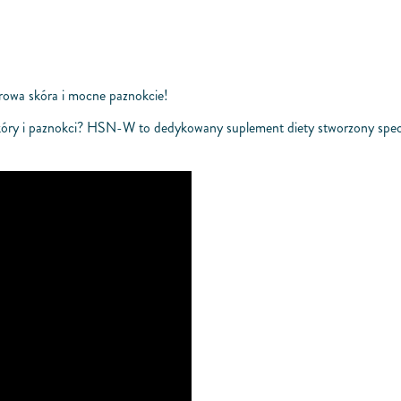
owa skóra i mocne paznokcie!
óry i paznokci? HSN-W to dedykowany suplement diety stworzony specjal