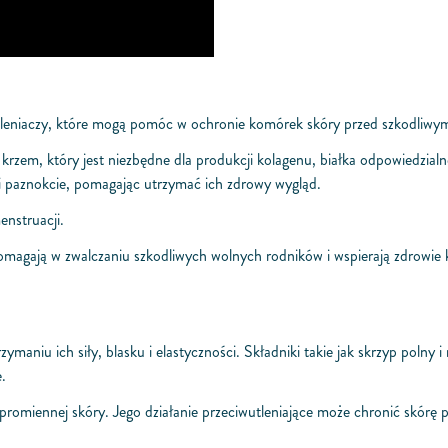
tleniaczy, które mogą pomóc w ochronie komórek skóry przed szkodliwy
k krzem, który jest niezbędne dla produkcji kolagenu, białka odpowiedzial
i paznokcie, pomagając utrzymać ich zdrowy wygląd.
nstruacji.
 pomagają w zwalczaniu szkodliwych wolnych rodników i wspierają zdrow
niu ich siły, blasku i elastyczności. Składniki takie jak skrzyp polny 
.
miennej skóry. Jego działanie przeciwutleniające może chronić skórę pr