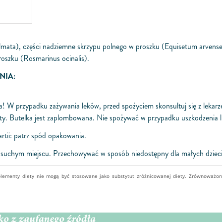
mata),
części nadziemne skrzypu polnego w proszku
(Equisetum arvense
proszku
(Rosmarinus o­cinalis).
NIA:
nia! W przypadku zażywania leków, przed spożyciem skonsultuj się z leka
ety. Butelka jest zaplombowana. Nie spożywać w przypadku uszkodzenia 
rtii: patrz spód opakowania.
uchym miejscu. Przechowywać w sposób niedostępny dla małych dzieci
plementy diety nie mogą być stosowane jako substytut zróżnicowanej diety. Zrównoważo