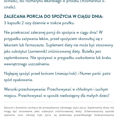
o­cinalis),
liść rozmarynu lekarskiego w proszku
(Rosmarinus o­
cinalis).
ZALECANA PORCJA DO SPOŻYCIA W CIĄGU DNIA:
3 kapsułki 2 razy dziennie w trakcie posiłku.
Nie przekraczać zalecanej porcji do spożycia w ciągu dnia! W
przypadku zażywania leków, przed spożyciem skonsultuj się z
lekarzem lub farmaceuta. Suplement diety nie może być stosowany
jako substytut (zamiennik) zróżnicowanej diety. Butelka jest
zaplombowana. Nie spożywać w przypadku uszkodzenia lub braku
wewnętrznego uszczelnienia.
Najlepiej spożyć przed końcem (miesiąc/rok) i Numer partii: patrz
spód opakowania.
Warunki przechowywania: Przechowywać w chłodnym i suchym
miejscu. Przechowywać w sposób niedostępny dla małych dzieci!
Nature’s Sunshine zachęca do prowadzenia zdrowego stylu życia. Suplementy diety nie
mogą być stosowane jako substytut zróżnicowanej diety. Zrównoważony sposób
żywienia oraz zdrowy tryb życia są podstawą prawidłowego funkcjonowania