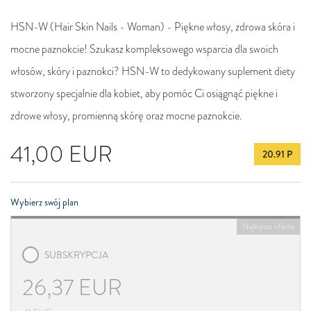
HSN-W (Hair Skin Nails - Woman) - Piękne włosy, zdrowa skóra i
mocne paznokcie! Szukasz kompleksowego wsparcia dla swoich
włosów, skóry i paznokci? HSN-W to dedykowany suplement diety
stworzony specjalnie dla kobiet, aby pomóc Ci osiągnąć piękne i
zdrowe włosy, promienną skórę oraz mocne paznokcie.
41,00
EUR
20.91 P
Wybierz swój plan
Najlepsza oferta
SUBSKRYPCJA
26,37
EUR