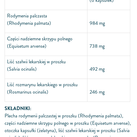
(6 kapsułek)
Rodymenia palczasta
(Rhodymenia palmata)
984 mg
Części nadziemne skrzypu polnego
(Equisetum arvense)
738 mg
Liść szałwii lekarskiej w proszku
(Salvia o­cinalis)
492 mg
Liść rozmarynu lekarskiego w proszku
(
Rosmarinus o­cinalis)
246 mg
SKŁADNIKI:
Plecha rodymenii palczastej w proszku
(Rhodymenia palmata),
części nadziemne skrzypu polnego w proszku
(Equisetum arvense),
otoczka kapsułki (żelatyna), liść szałwii lekarskiej w proszku
(Salvia