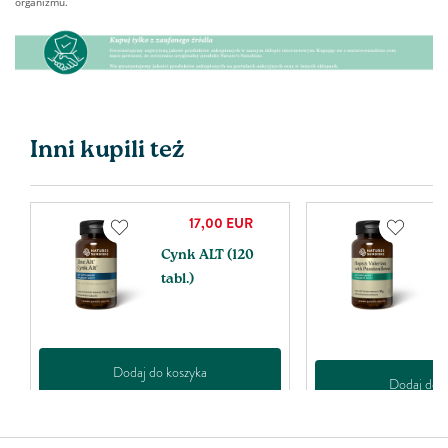
organizmu.
Inni kupili też
17,00
EUR
Cynk ALT (120
H
tabl.)
V
P
(
Dodaj do koszyka
Dodaj do k