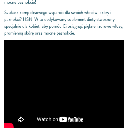
mocne paznokcie!
Szukasz kompleksowego wsparcia dla swoich włosów, skóry i
paznokci? HSN-W to dedykowany suplement diety stworzony
specjalnie dla kobiet, aby pomóc Ci osiągnąć piękne i zdrowe włosy,
promienną skórę oraz mocne paznokcie.