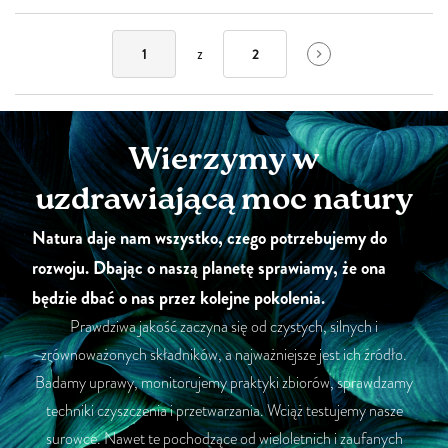
z
1
2
Wierzymy w
uzdrawiającą moc natury
Natura daje nam wszystko, czego potrzebujemy do
rozwoju. Dbając o naszą planetę sprawiamy, że ona
będzie dbać o nas przez kolejne pokolenia.
Prawdziwa jakość zaczyna się od czystych, silnych i
zrównoważonych składników, a najważniejsze jest ich źródło.
Badamy uprawy, monitorujemy praktyki zbiorów, sprawdzamy
techniki czyszczenia i przetwarzania. Wciąż testujemy nasze
surowce. Nawet te pochodzące od wieloletnich i zaufanych