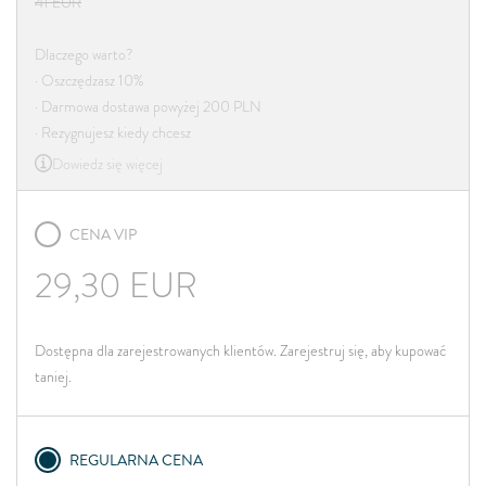
41
EUR
Dlaczego warto?
· Oszczędzasz 10%
· Darmowa dostawa powyżej 200 PLN
· Rezygnujesz kiedy chcesz
Dowiedz się więcej
CENA VIP
29,30
EUR
Dostępna dla zarejestrowanych klientów. Zarejestruj się, aby kupować
taniej.
REGULARNA CENA