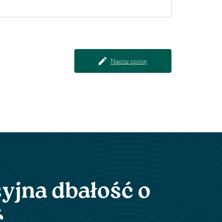
owoce jak malina właściwa, winorośl lisia, kolcowój
zwyczajny oraz wiele innych bardzo zdrowych
roślin. Główny składnik Zambrozy to mangostan
właściwy (Garcinia mangostana) występujący we
wschodnich krajach...
Napisz opinię
yjna dbałość o
ć