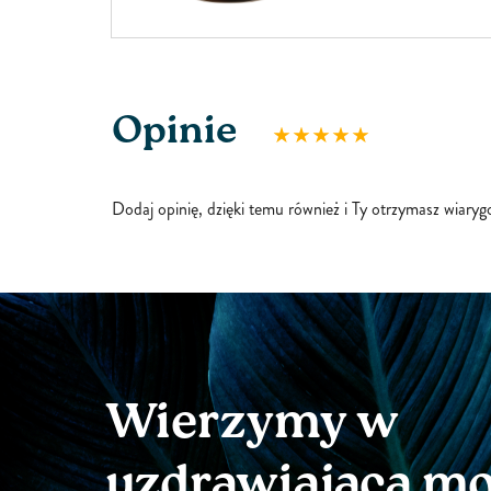
ietom
na który nieustann
enopauzą,
emocjonalne i śro
niepokój i
związane z nimi kor
rwona
podwzgórze-przy
Opinie
te trzy składniki 
zdrowe...
Dodaj opinię, dzięki temu również i Ty otrzymasz wiary
Wierzymy w
uzdrawiającą m