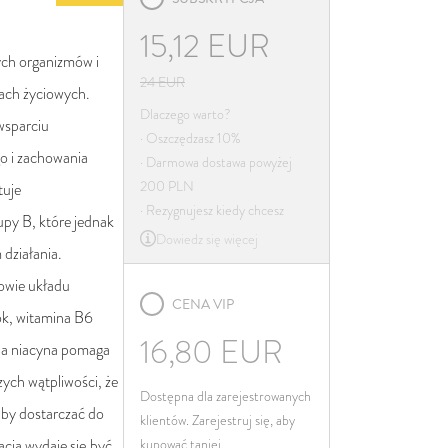
Irlandia
15,12
EUR
Włochy
ych organizmów i
Łotwa
24
EUR
ach życiowych.
Litwa
Dlaczego warto?
wsparciu
· Oszczędzasz 10%
Luksemburg
o i zachowania
· Darmowa dostawa powyżej
Malta
200 PLN
tuje
Niderlandy
· Rezygnujesz kiedy chcesz
upy B, które jednak
Dowiedz się więcej
Poland
 działania.
Portugalia
owie układu
CENA VIP
Rumunia
k, witamina B6
Słowacja
16,80
EUR
 a niacyna pomaga
Słowenia
ych wątpliwości, że
Dostępna dla zarejestrowanych
Hiszpania
aby dostarczać do
klientów. Zarejestruj się, aby
Szwecja
cja wydaje się być
kupować taniej.