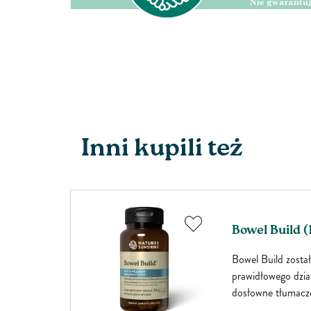
Inni kupili też
s.)
Ashwagandha 
 roślina
Mieszanka ziołow
ie,
naturalne, adaptog
u
jak wykazano nau
ór
funkcjonowanie c