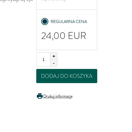
United Kingdom
REGULARNA CENA
24,00
EUR
+
-
DODAJ DO KOSZYKA
Drukuj informację