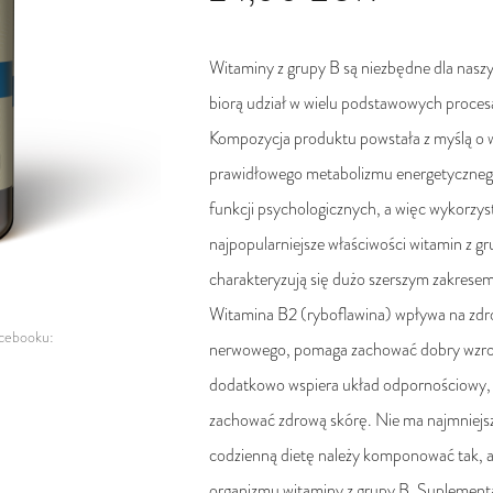
Witaminy z grupy B są niezbędne dla nasz
biorą udział w wielu podstawowych proces
Kompozycja produktu powstała z myślą o 
prawidłowego metabolizmu energetyczneg
funkcji psychologicznych, a więc wykorzys
najpopularniejsze właściwości witamin z gr
charakteryzują się dużo szerszym zakresem
Witamina B2 (ryboflawina) wpływa na zdr
acebooku:
nerwowego, pomaga zachować dobry wzro
dodatkowo wspiera układ odpornościowy,
zachować zdrową skórę. Nie ma najmniejsz
codzienną dietę należy komponować tak, 
organizmu witaminy z grupy B. Suplementa