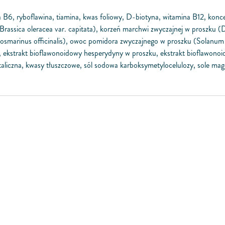
6, ryboflawina, tiamina, kwas foliowy, D-biotyna, witamina B12, konce
u (Brassica oleracea var. capitata), korzeń marchwi zwyczajnej w proszku
 (Rosmarinus officinalis), owoc pomidora zwyczajnego w proszku (Solan
u, ekstrakt bioflawonoidowy hesperydyny w proszku, ekstrakt bioflawono
ystaliczna, kwasy tłuszczowe, sól sodowa karboksymetylocelulozy, sole 