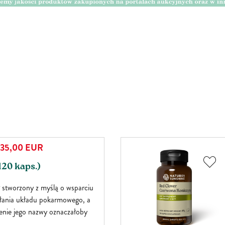
46,00
EUR
Bestseller
(60 kaps.)
a Ashwagandha wykorzystuje
enne składniki roślinne, które,
kowo, pomagają poprawić
entralnego układu nerwowego,