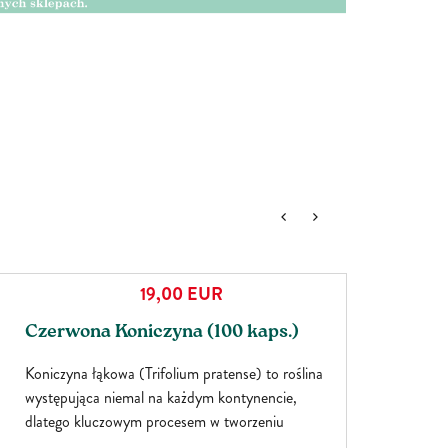
37,00
EUR
Bestselle
Zambroza (458 ml)
Zambroza to suplement diety o precyzyjnie
dobranym składzie. Nature’s Susnhine zebrała
najzdrowsze owoce z całego świata i połączyła je w
jeden pyszny napój. W Zambrozie znajdziemy takie