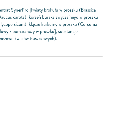
ntrat SynerPro [kwiaty brokułu w proszku (Brassica
 (Daucus carota), korzeń buraka zwyczajnego w proszku
um lycopersicum), kłącze kurkumy w proszku (Curcuma
idowy z pomarańczy w proszku], substancje
magnezowe kwasów tłuszczowych).