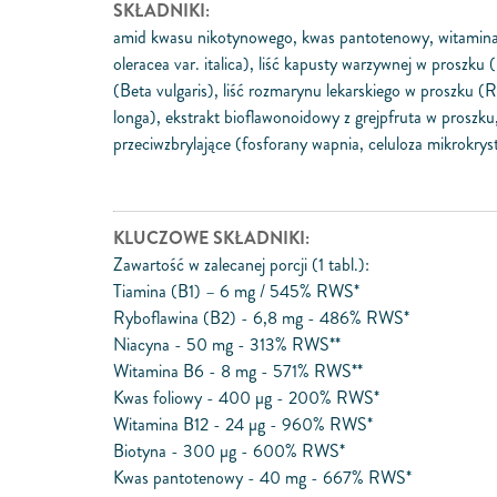
SKŁADNIKI:
amid kwasu nikotynowego, kwas pantotenowy, witamina B
oleracea var. italica), liść kapusty warzywnej w proszk
(Beta vulgaris), liść rozmarynu lekarskiego w proszku
longa), ekstrakt bioflawonoidowy z grejpfruta w proszk
przeciwzbrylające (fosforany wapnia, celuloza mikrokr
KLUCZOWE SKŁADNIKI:
Zawartość w zalecanej porcji (1 tabl.):
Tiamina (B1) – 6 mg / 545% RWS*
Ryboflawina (B2) - 6,8 mg - 486% RWS*
Niacyna - 50 mg - 313% RWS**
Witamina B6 - 8 mg - 571% RWS**
Kwas foliowy - 400 μg - 200% RWS*
Witamina B12 - 24 μg - 960% RWS*
Biotyna - 300 μg - 600% RWS*
Kwas pantotenowy - 40 mg - 667% RWS*