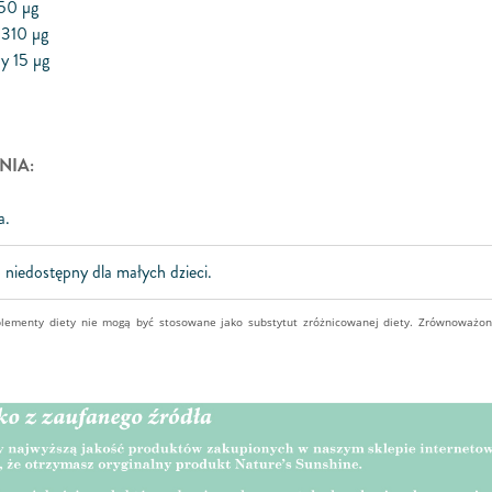
 50 μg
 310 μg
y 15 μg
NIA:
a.
niedostępny dla małych dzieci.
plementy diety nie mogą być stosowane jako substytut zróżnicowanej diety. Zrównoważo