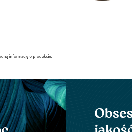
ie wpływająstresory
dowiskowe. Adaptogeny i
zyści wiążą się z osią
sadka-nadnercza (HPA). Razem
pomagają organizmowi wspierać
godną informację o produkcie.
Obses
oc
jakoś