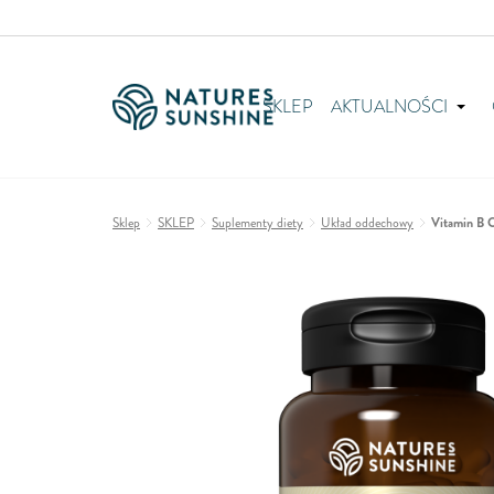
SKLEP
AKTUALNOŚCI
Sklep
SKLEP
Suplementy diety
Układ oddechowy
Vitamin B C