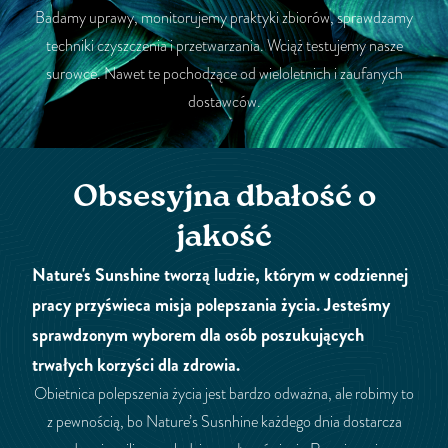
Badamy uprawy, monitorujemy praktyki zbiorów, sprawdzamy
techniki czyszczenia i przetwarzania. Wciąż testujemy nasze
surowce. Nawet te pochodzące od wieloletnich i zaufanych
dostawców.
Obsesyjna dbałość o
jakość
Nature's Sunshine tworzą ludzie, którym w codziennej
pracy przyświeca misja polepszania życia. Jesteśmy
sprawdzonym wyborem dla osób poszukujących
trwałych korzyści dla zdrowia.
Obietnica polepszenia życia jest bardzo odważna, ale robimy to
z pewnością, bo Nature’s Susnhine każdego dnia dostarcza