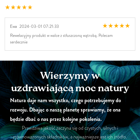
Ewa
2024-03-01 07:21:33
Rewelacyjny produkt w walce z stłuszczoną wątrobą. Polecam
serdecznie
Wierzymy w
uzdrawiającą moc natury
Natura daje nam wszystko, czego potrzebujemy do
rozwoju. Dbając o naszą planetę sprawiamy, że ona
będzie dbać o nas przez kolejne pokolenia.
Prawdziwa jakość zaczyna się od czystych, silnych i
zrównoważonych składników, a najważniejsze jest ich źródło.