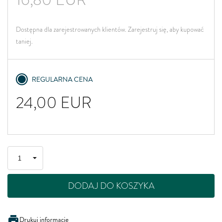
Dostępna dla zarejestrowanych klientów. Zarejestruj się, aby kupować
taniej.
REGULARNA CENA
24,00
EUR
DODAJ DO KOSZYKA
Drukuj informację