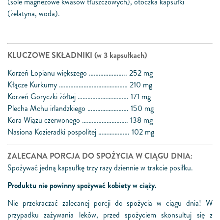
(sole magnezowe kwasów tłuszczowych), otoczka kapsułki
(żelatyna, woda).
KLUCZOWE SKŁADNIKI (w 3 kapsułkach)
Korzeń Łopianu większego ………………….. 252 mg
Kłącze Kurkumy …………………………………… 210 mg
Korzeń Goryczki żółtej …………………………. 171 mg
Plecha Mchu irlandzkiego ……………………. 150 mg
Kora Wiązu czerwonego ………………………. 138 mg
Nasiona Kozieradki pospolitej ………………. 102 mg
ZALECANA PORCJA DO SPOŻYCIA W CIĄGU DNIA:
Spożywać jedną kapsułkę trzy razy dziennie w trakcie posiłku.
Produktu nie powinny spożywać kobiety w ciąży.
Nie przekraczać zalecanej porcji do spożycia w ciągu dnia! W
przypadku zażywania leków, przed spożyciem skonsultuj się z