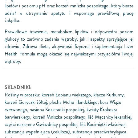
lipidów i poziomu pH oraz korzeń mniszka pospolitego, który bierze
udział w utrzymaniu apetytu i wspomaga prawidłową pracę
żołądka.
Prawidłowe trawienie, metabolizm lipidów i odpowiedni poziom
glukozy to zarówno zadania wątroby, jak i aspekty sprzyjające jej
zdrowiu. Zdrowa dieta, aktywność fizyczna i suplementacja Liver
Health Formula mogą okazać się największymi przyjaciółmi Twojej
wątroby.
SKŁADNIKI:
Rośliny w proszku: korzeń Łopianu większego, kłącze Kurkumy,
korzeń Goryczki żółtej, plecha Mchu irlandzkiego, kora Wiązu
czerwonego, nasiona Kozieradki pospolitej, kwiaty Krokosza
barwierskiego, korzeń Mniszka pospolitego, liść Mącznicy lekarskiej,
części naziemne Gwiazdnicy pospolitej, liść Kocimiętki właściwej;
substancja wypełniająca (celuloza), substancja przeciwzbrylająca