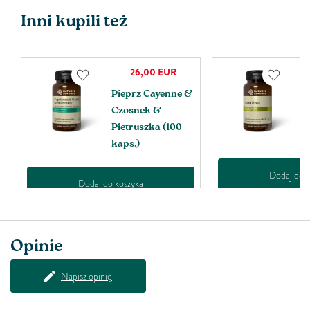
Inni kupili też
26,00
EUR
Pieprz Cayenne &
G
Czosnek &
k
Pietruszka (100
kaps.)
Dodaj do k
Dodaj do koszyka
Opinie
Napisz opinię