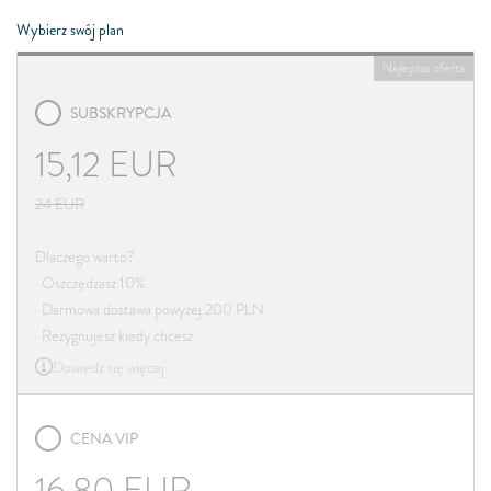
Wybierz swój plan
Najlepsza oferta
SUBSKRYPCJA
15,12
EUR
24
EUR
Dlaczego warto?
· Oszczędzasz 10%
· Darmowa dostawa powyżej 200 PLN
· Rezygnujesz kiedy chcesz
Dowiedz się więcej
CENA VIP
16,80
EUR