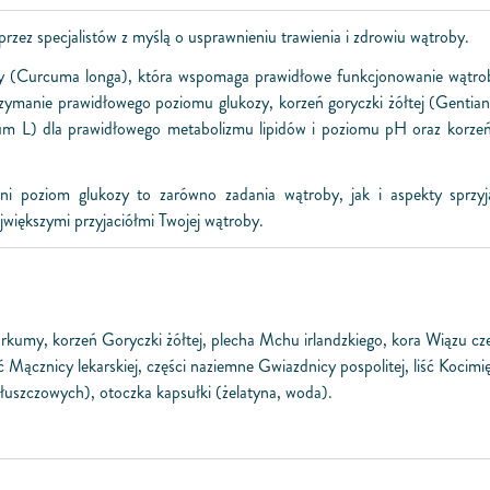
rzez specjalistów z myślą o usprawnieniu trawienia i zdrowiu wątroby.
y (Curcuma longa), która wspomaga prawidłowe funkcjonowanie wątroby
ymanie prawidłowego poziomu glukozy, korzeń goryczki żółtej (Gentiana
cum L) dla prawidłowego metabolizmu lipidów i poziomu pH oraz korzeń
ni poziom glukozy to zarówno zadania wątroby, jak i aspekty sprzyja
jwiększymi przyjaciółmi Twojej wątroby.
rkumy, korzeń Goryczki żółtej, plecha Mchu irlandzkiego, kora Wiązu cze
 Mącznicy lekarskiej, części naziemne Gwiazdnicy pospolitej, liść Kocimię
łuszczowych), otoczka kapsułki (żelatyna, woda).