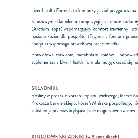
Liver Health Formula to kompozycja ziół przygotowana p
Kluczowym składnikiem kompozycji jest kłącze kurkum
(Arctium lappa) wspomagający komfort trawienny i utrz
nasiona kozieradki pospolitej (Trigonella foenum-grae
apetytu i wspomaga prawidłową pracę żołądka.
Prawidłowe trawienie, metabolizm lipidów i odpowied
suplementacja Liver Health Formula mogą okazać się na
SKŁADNIKI:
Rośliny w proszku: korzeń Łopianu większego, kłącze Ku
Krokosza barwierskiego, korzeń Mniszka pospolitego, liść
substancja przeciwzbrylająca (sole magnezowe kwasów t
KLUCZOWE SKŁADNIKI (w 3 kapsułkach)