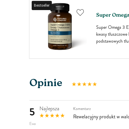
Bestseller
Super Omega 
e
Super Omega 3 EP
oblemie
kwasy tłuszczowe 
 który
podstawowych tłu
duktu
przyswaja z poka
ładnik o
potrzebne są do 
iała, ale
organizmu, szczeg
wszystkim na układ
 sterole
Opinie
5
Najlepsza
Komentarz
Rewelacyjny produkt w walc
Ewa