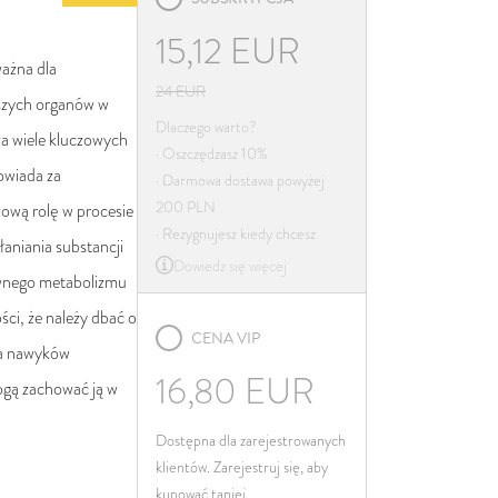
Irlandia
15,12
EUR
Włochy
ważna dla
Łotwa
24
EUR
jszych organów w
Litwa
Dlaczego warto?
a wiele kluczowych
· Oszczędzasz 10%
Luksemburg
owiada za
· Darmowa dostawa powyżej
Malta
200 PLN
zową rolę w procesie
Niderlandy
· Rezygnujesz kiedy chcesz
łaniania substancji
Dowiedz się więcej
Poland
awnego metabolizmu
Portugalia
ci, że należy dbać o
CENA VIP
Rumunia
na nawyków
Słowacja
16,80
EUR
ogą zachować ją w
Słowenia
Dostępna dla zarejestrowanych
Hiszpania
klientów. Zarejestruj się, aby
Szwecja
kupować taniej.