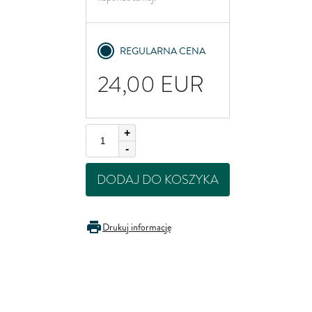
United Kingdom
REGULARNA CENA
24,00
EUR
+
-
DODAJ DO KOSZYKA
Drukuj informację