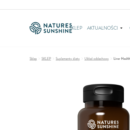
SKLEP
AKTUALNOŚCI
Sklep
SKLEP
Suplementy diety
Układ oddechowy
Liver Healt