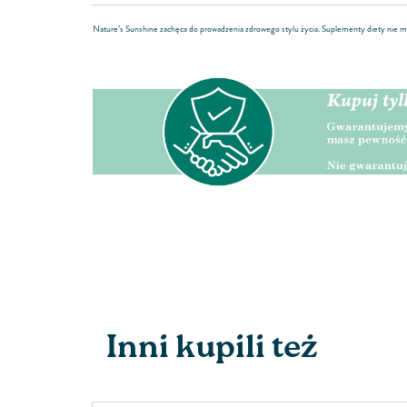
Nature’s Sunshine zachęca do prowadzenia zdrowego stylu życia. Suplementy diety nie m
Inni kupili też