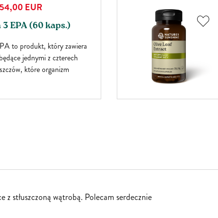
54,00
EUR
3 EPA (60 kaps.)
A to produkt, który zawiera
będące jednymi z czterech
szczów, które organizm
rmu. Kwasy tłuszczowe Omega 3
prawidłowego funkcjonowania
ólnie korzystnie wpływają przede
 krążenia.
e z stłuszczoną wątrobą. Polecam serdecznie