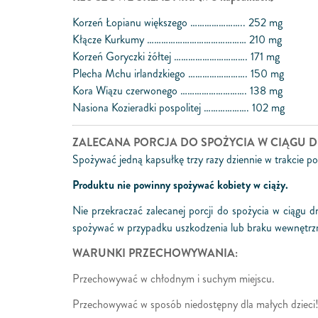
Korzeń Łopianu większego ………………….. 252 mg
Kłącze Kurkumy …………………………………… 210 mg
Korzeń Goryczki żółtej …………………………. 171 mg
Plecha Mchu irlandzkiego ……………………. 150 mg
Kora Wiązu czerwonego ………………………. 138 mg
Nasiona Kozieradki pospolitej ………………. 102 mg
ZALECANA PORCJA DO SPOŻYCIA W CIĄGU D
Spożywać jedną kapsułkę trzy razy dziennie w trakcie po
Produktu nie powinny spożywać kobiety w ciąży.
Nie przekraczać zalecanej porcji do spożycia w ciągu 
spożywać w przypadku uszkodzenia lub braku wewnętrzn
WARUNKI PRZECHOWYWANIA:
Przechowywać w chłodnym i suchym miejscu.
Przechowywać w sposób niedostępny dla małych dzieci