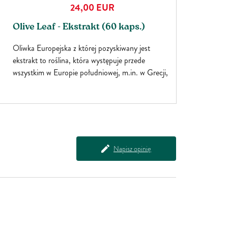
24,00
EUR
Olive Leaf - Ekstrakt (60 kaps.)
Oliwka Europejska z której pozyskiwany jest
ekstrakt to roślina, która występuje przede
wszystkim w Europie południowej, m.in. w Grecji,
Włoszech i Hiszpanii. Liście oliwki tradycyjnie
stosowano w celach leczniczych. Dzięki temu, że
Oliwka Europejska zwiększa odporność organizmu
w trudnych warunkach atmosferycznych jest
doskonałym produktem dla osób uprawiających
sporty zimowe. Oliwka wspiera...
Napisz opinię