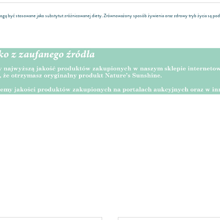
ogą być stosowane jako substytut zróżnicowanej diety. Zrównoważony sposób żywienia oraz zdrowy tryb życia są po