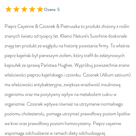
Ocena: 5
Pieprz Cayenne & Czosnek & Pietruszka to produkt złożony z roślin
znanych światu od tysięcy lat. Klienci Nature’s Susnhine doskonale
znają ten produkt ze względu na historię powstania firmy. To właśnie
pieprz kajeński był pierwszym ziołem, który trafił do żelatynowych
kapsułek za sprawą Państwa Hughes. Wypróbuj powszechnie znane
właściwości pieprzu kajeńskiego i czosnku. Czosnek (Allium sativum)
ma właściwości antybakteryjne, zwiększa wrażliwość insulinową
organizmu oraz ma pozytywny wpływ na metabolizm cukru w
organizmie. Czosnek wpływa również na utrzymanie normalnego
poziomu cholesterolu, pomaga utrzymać prawidłowy poziom lipidów
we krwi oraz prawidłowy poziom homocysteiny. Pieprz cayenne
wspomaga odchudzanie w ramach diety odchudzającej.