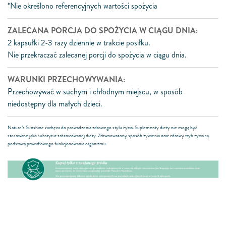
*Nie określono referencyjnych wartości spożycia
ZALECANA PORCJA DO SPOŻYCIA W CIĄGU DNIA:
2 kapsułki 2-3 razy dziennie w trakcie posiłku.
Nie przekraczać zalecanej porcji do spożycia w ciągu dnia.
WARUNKI PRZECHOWYWANIA:
Przechowywać w suchym i chłodnym miejscu, w sposób
niedostępny dla małych dzieci.
Nature’s Sunshine zachęca do prowadzenia zdrowego stylu życia. Suplementy diety nie mogą być
stosowane jako substytut zróżnicowanej diety. Zrównoważony sposób żywienia oraz zdrowy tryb życia są
podstawą prawidłowego funkcjonowania organizmu.