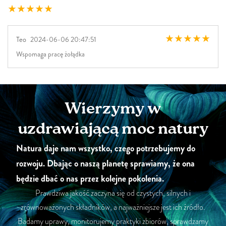
Teo
2024-06-06 20:47:51
Wspomaga pracę żołądka
Wierzymy w
uzdrawiającą moc natury
Natura daje nam wszystko, czego potrzebujemy do
rozwoju. Dbając o naszą planetę sprawiamy, że ona
będzie dbać o nas przez kolejne pokolenia.
Prawdziwa jakość zaczyna się od czystych, silnych i
zrównoważonych składników, a najważniejsze jest ich źródło.
Badamy uprawy, monitorujemy praktyki zbiorów, sprawdzamy