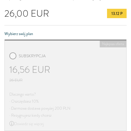
26,00
EUR
13.12 P
Wybierz swój plan
Najlepsza oferta
SUBSKRYPCJA
16,56
EUR
26
EUR
Dlaczego warto?
· Oszczędzasz 10%
· Darmowa dostawa powyżej 200 PLN
· Rezygnujesz kiedy chcesz
Dowiedz się więcej