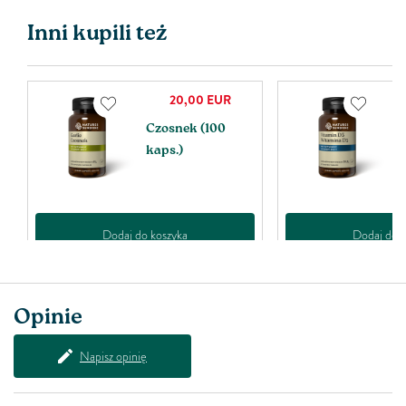
Inni kupili też
20,00
EUR
Czosnek (100
W
kaps.)
ta
Dodaj do koszyka
Dodaj do k
Opinie
Napisz opinię