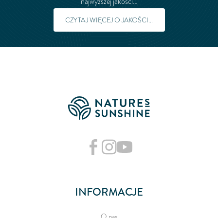
najwyższej jakości…
CZYTAJ WIĘCEJ O JAKOŚCI...
INFORMACJE
O nas