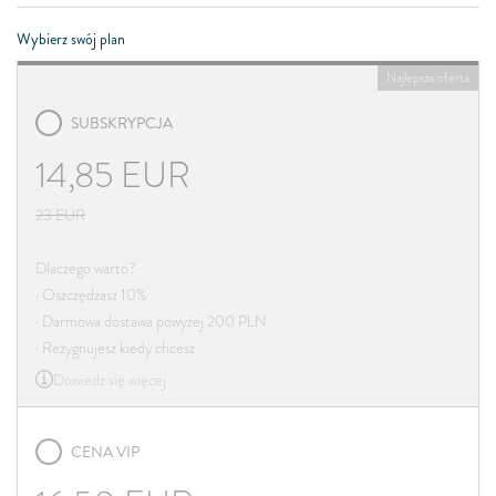
Wybierz swój plan
Najlepsza oferta
SUBSKRYPCJA
14,85
EUR
23
EUR
Dlaczego warto?
· Oszczędzasz 10%
· Darmowa dostawa powyżej 200 PLN
· Rezygnujesz kiedy chcesz
Dowiedz się więcej
CENA VIP