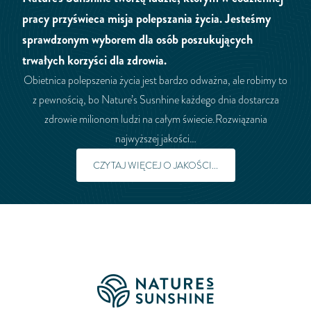
pracy przyświeca misja polepszania życia. Jesteśmy
sprawdzonym wyborem dla osób poszukujących
trwałych korzyści dla zdrowia.
Obietnica polepszenia życia jest bardzo odważna, ale robimy to
z pewnością, bo Nature’s Susnhine każdego dnia dostarcza
zdrowie milionom ludzi na całym świecie.Rozwiązania
najwyższej jakości…
CZYTAJ WIĘCEJ O JAKOŚCI...