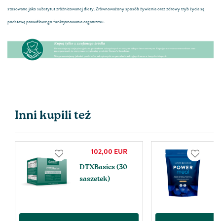
stosowane jako substytut zróżnicowanej diety. Zrównoważony sposób żywienia oraz zdrowy tryb życia są
podstawą prawidłowego funkcjonowania organizmu.
Inni kupili też
102,00
EUR
DTXBasics (30
P
)
saszetek)
W