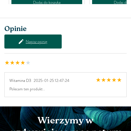
Dodaj do koszyka
Dodaj do k
Opinie
Napisz opinię
Witamina D3
2025-01-25 12:47:24
Polecam ten produkt .
Wierzymy w