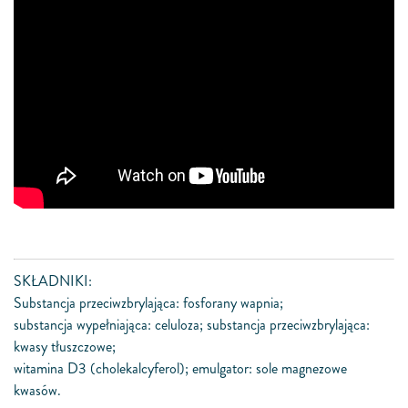
SKŁADNIKI:
Substancja przeciwzbrylająca: fosforany wapnia;
substancja wypełniająca: celuloza; substancja przeciwzbrylająca:
kwasy tłuszczowe;
witamina D3 (cholekalcyferol); emulgator: sole magnezowe
kwasów.