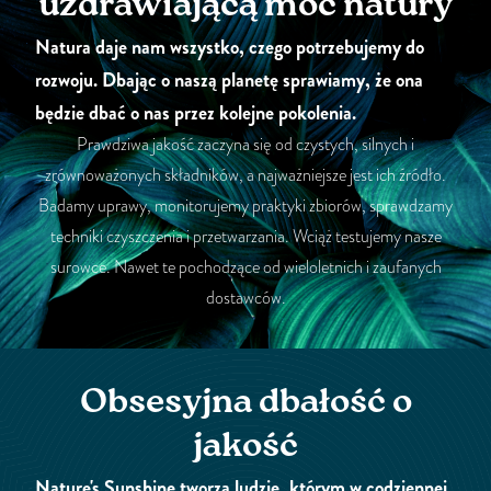
uzdrawiającą moc natury
Natura daje nam wszystko, czego potrzebujemy do
rozwoju. Dbając o naszą planetę sprawiamy, że ona
będzie dbać o nas przez kolejne pokolenia.
Prawdziwa jakość zaczyna się od czystych, silnych i
zrównoważonych składników, a najważniejsze jest ich źródło.
Badamy uprawy, monitorujemy praktyki zbiorów, sprawdzamy
techniki czyszczenia i przetwarzania. Wciąż testujemy nasze
surowce. Nawet te pochodzące od wieloletnich i zaufanych
dostawców.
Obsesyjna dbałość o
jakość
Nature's Sunshine tworzą ludzie, którym w codziennej