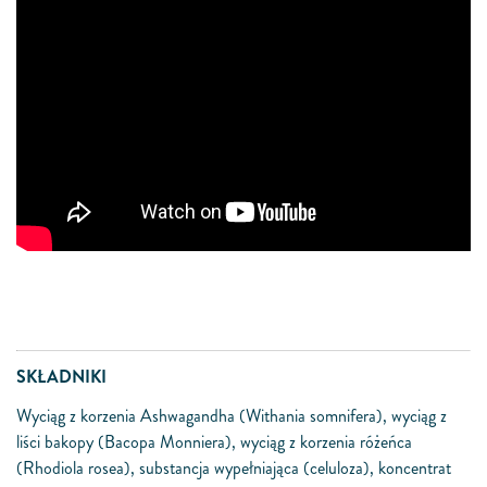
SKŁADNIKI
Wyciąg z korzenia Ashwagandha (Withania somnifera), wyciąg z
liści bakopy (Bacopa Monniera), wyciąg z korzenia różeńca
(Rhodiola rosea), substancja wypełniająca (celuloza), koncentrat