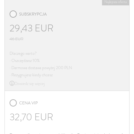
Najlepsza oferta
SUBSKRYPCJA
29,43
EUR
46
EUR
Dlaczego warto?
· Oszczędzasz 10%
· Darmowa dostawa powyżej 200 PLN
· Rezygnujesz kiedy chcesz
Dowiedz się więcej
CENA VIP
32,70
EUR