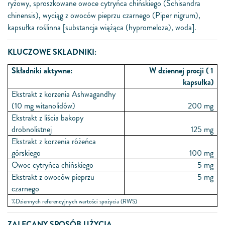
ryżowy, sproszkowane owoce cytryńca chińskiego (Schisandra
chinensis), wyciąg z owoców pieprzu czarnego (Piper nigrum),
kapsułka roślinna [substancja wiążąca (hypromeloza), woda].
KLUCZOWE SKŁADNIKI:
Składniki aktywne:
W dziennej procji ( 1
kapsułka)
Ekstrakt z korzenia Ashwagandhy
(10 mg witanolidów)
200 mg
Ekstrakt z liścia bakopy
drobnolistnej
125 mg
Ekstrakt z korzenia różeńca
górskiego
100 mg
Owoc cytryńca chińskiego
5 mg
Ekstrakt z owoców pieprzu
5 mg
czarnego
%Dziennych referencyjnych wartości spożycia (RWS)
ZALECANY SPOSÓB UŻYCIA