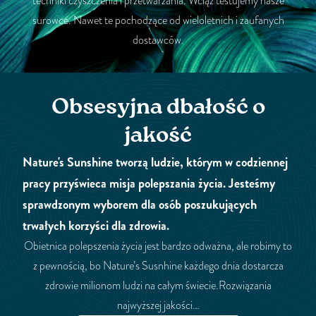
techniki czyszczenia i przetwarzania. Wciąż testujemy nasze
surowce. Nawet te pochodzące od wieloletnich i zaufanych
dostawców.
Obsesyjna dbałość o
jakość
Nature's Sunshine tworzą ludzie, którym w codziennej
pracy przyświeca misja polepszania życia. Jesteśmy
sprawdzonym wyborem dla osób poszukujących
trwałych korzyści dla zdrowia.
Obietnica polepszenia życia jest bardzo odważna, ale robimy to
z pewnością, bo Nature’s Susnhine każdego dnia dostarcza
zdrowie milionom ludzi na całym świecie.Rozwiązania
najwyższej jakości…