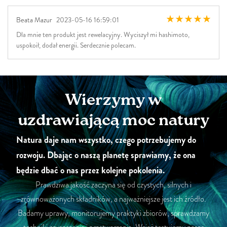
Beata Mazur
2023-05-16 16:59:01
Dla mnie ten produkt jest rewelacyjny. Wyciszył mi hashimoto,
uspokoił, dodał energii. Serdecznie polecam.
Wierzymy w
uzdrawiającą moc natury
Natura daje nam wszystko, czego potrzebujemy do
rozwoju. Dbając o naszą planetę sprawiamy, że ona
będzie dbać o nas przez kolejne pokolenia.
Prawdziwa jakość zaczyna się od czystych, silnych i
zrównoważonych składników, a najważniejsze jest ich źródło.
Badamy uprawy, monitorujemy praktyki zbiorów, sprawdzamy