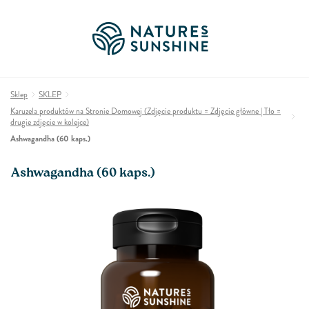
Sklep
SKLEP
Karuzela produktów na Stronie Domowej (Zdjęcie produktu = Zdjęcie główne | Tło =
drugie zdjęcie w kolejce)
Ashwagandha (60 kaps.)
Ashwagandha (60 kaps.)