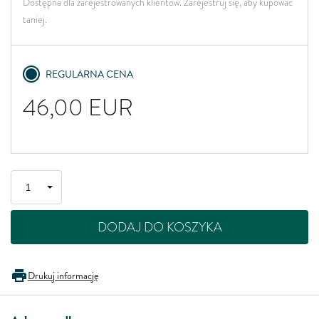
Dostępna dla zarejestrowanych klientów. Zarejestruj się, aby kupować
taniej.
REGULARNA CENA
46,00
EUR
DODAJ DO KOSZYKA
Drukuj informację