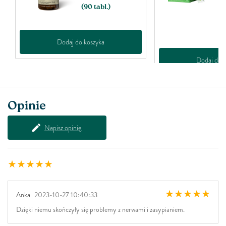
(90 tabl.)
s
l
(
Dodaj do koszyka
Dodaj do k
Opinie
Napisz opinię
Anka
2023-10-27 10:40:33
Dzięki niemu skończyły się problemy z nerwami i zasypianiem.