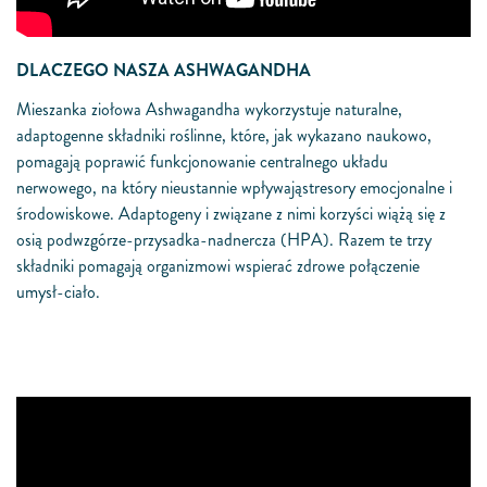
DLACZEGO NASZA ASHWAGANDHA
Mieszanka ziołowa Ashwagandha wykorzystuje naturalne,
adaptogenne składniki roślinne, które, jak wykazano naukowo,
pomagają poprawić funkcjonowanie centralnego układu
nerwowego, na który nieustannie wpływająstresory emocjonalne i
środowiskowe. Adaptogeny i związane z nimi korzyści wiążą się z
osią podwzgórze-przysadka-nadnercza (HPA). Razem te trzy
składniki pomagają organizmowi wspierać zdrowe połączenie
umysł-ciało.