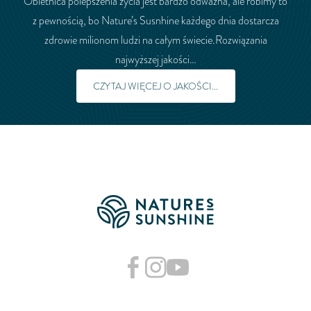
Obietnica polepszenia życia jest bardzo odważna, ale robimy to
z pewnością, bo Nature’s Susnhine każdego dnia dostarcza
zdrowie milionom ludzi na całym świecie.Rozwiązania
najwyższej jakości…
CZYTAJ WIĘCEJ O JAKOŚCI...