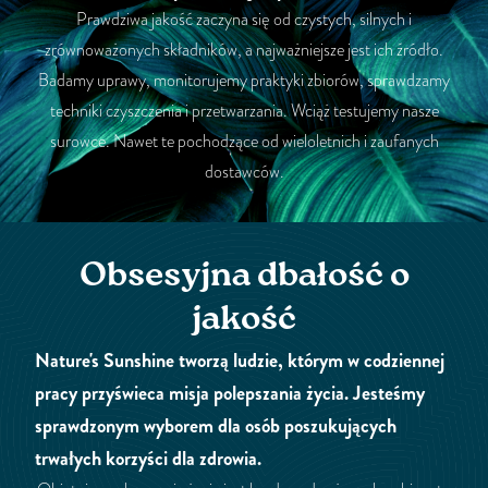
Prawdziwa jakość zaczyna się od czystych, silnych i
zrównoważonych składników, a najważniejsze jest ich źródło.
Badamy uprawy, monitorujemy praktyki zbiorów, sprawdzamy
techniki czyszczenia i przetwarzania. Wciąż testujemy nasze
surowce. Nawet te pochodzące od wieloletnich i zaufanych
dostawców.
Obsesyjna dbałość o
jakość
Nature's Sunshine tworzą ludzie, którym w codziennej
pracy przyświeca misja polepszania życia. Jesteśmy
sprawdzonym wyborem dla osób poszukujących
trwałych korzyści dla zdrowia.