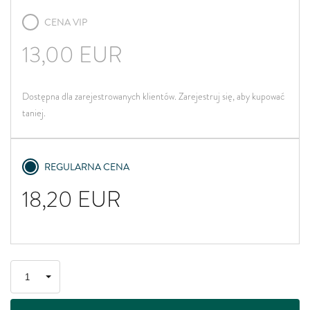
CENA VIP
13,00
EUR
Dostępna dla zarejestrowanych klientów. Zarejestruj się, aby kupować
taniej.
REGULARNA CENA
18,20
EUR