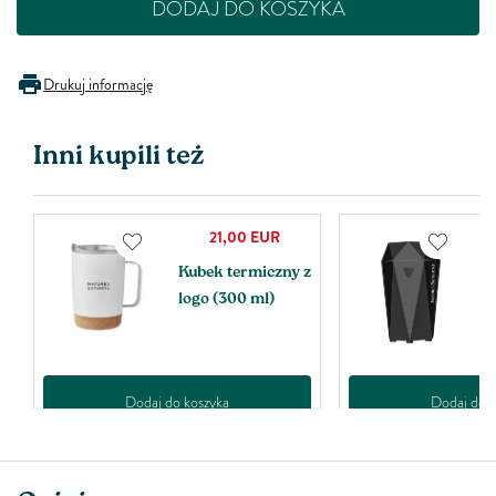
DODAJ DO KOSZYKA
Drukuj informację
Inni kupili też
21,00
EUR
Kubek termiczny z
D
logo (300 ml)
s
Dodaj do koszyka
Dodaj do k