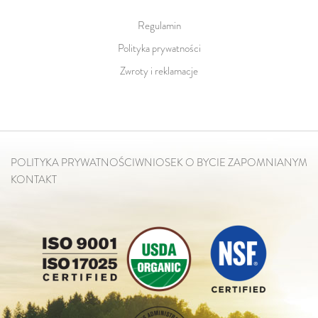
Regulamin
Polityka prywatności
Zwroty i reklamacje
POLITYKA PRYWATNOŚCI
WNIOSEK O BYCIE ZAPOMNIANYM
KONTAKT