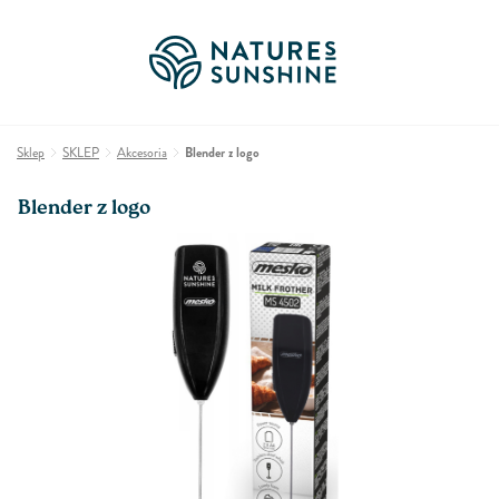
Sklep
SKLEP
Akcesoria
Blender z logo
Blender z logo