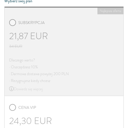
Wybierz swój plan
Najlepsza oferta
SUBSKRYPCJA
21,87
EUR
34
EUR
Dlaczego warto?
· Oszczędzasz 10%
· Darmowa dostawa powyżej 200 PLN
· Rezygnujesz kiedy chcesz
Dowiedz się więcej
CENA VIP
24,30
EUR