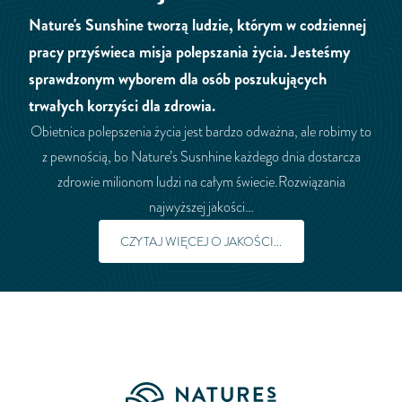
Nature's Sunshine tworzą ludzie, którym w codziennej
pracy przyświeca misja polepszania życia. Jesteśmy
sprawdzonym wyborem dla osób poszukujących
trwałych korzyści dla zdrowia.
Obietnica polepszenia życia jest bardzo odważna, ale robimy to
z pewnością, bo Nature’s Susnhine każdego dnia dostarcza
zdrowie milionom ludzi na całym świecie.Rozwiązania
najwyższej jakości…
CZYTAJ WIĘCEJ O JAKOŚCI...