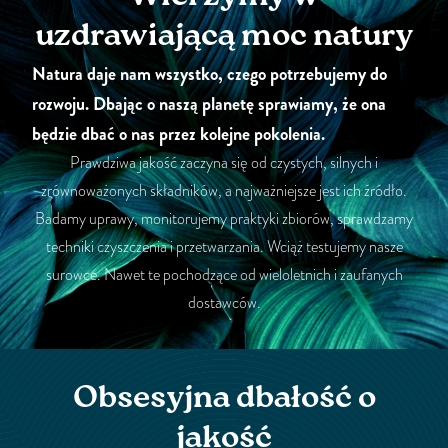
uzdrawiającą moc natury
Natura daje nam wszystko, czego potrzebujemy do
rozwoju. Dbając o naszą planetę sprawiamy, że ona
będzie dbać o nas przez kolejne pokolenia.
Prawdziwa jakość zaczyna się od czystych, silnych i
zrównoważonych składników, a najważniejsze jest ich źródło.
Badamy uprawy, monitorujemy praktyki zbiorów, sprawdzamy
techniki czyszczenia i przetwarzania. Wciąż testujemy nasze
surowce. Nawet te pochodzące od wieloletnich i zaufanych
dostawców.
Obsesyjna dbałość o
jakość