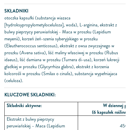
SKŁADNIKI
otoczka kapsułki (substancja wiazaca
[hydroksypropylometyloceluloza], woda), L-arginina, ekstrakt z
bulwy pieprzycy peruwiańskiej - Maca w proszku (Lepidium
meyenii), korzeń żeń-szenia syberyjskiego w proszku
(Eleutherococcus senticosus), ekstrakt z owsa zwyczajnego w
proszku (Avena sativa), liść maliny własciwej w proszku (Rubus
idaeus), liść damiana w proszku (Turnera di-usa), korzeń lukrecji
gładkiej w proszku (Glycyrrhiza glabra), ekstrakt z korzenia
kolcorośli w proszku (Smilax o cinalis), substancja wypełniajaca
(celuloza).
KLUCZOWE SKŁADNIKI:
Składniki aktywne:
W dziennej por
(6 kapsułek roślinny
Ekstrakt z bulwy pieprzycy
peruwiańskiej – Maca (Lepidium
450 