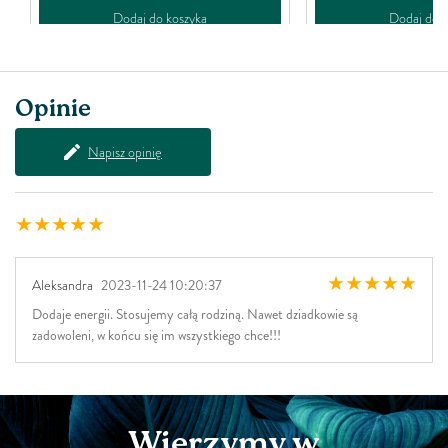
Dodaj do koszyka
Dodaj do k
Opinie
Napisz opinię
Aleksandra
2023-11-24 10:20:37
Dodaje energii. Stosujemy całą rodziną. Nawet dziadkowie są
zadowoleni, w końcu się im wszystkiego chce!!!
Wierzymy w