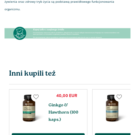
żywienia oraz zdrowy tryb życia są podstawą prawidłowego funkcjonowania
organizmu.
Inni kupili też
40,00
EUR
Ginkgo &
M
Hawthorn (100
M
kaps.)
(