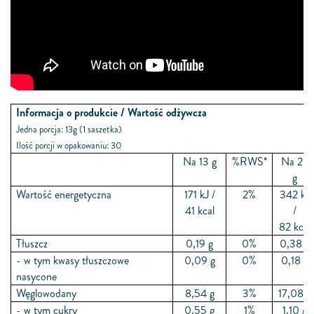
Informacja o produkcie / Wartość odżywcza
Jedna porcja: 13g (1 saszetka)
Ilość porcji w opakowaniu: 30
Na 13 g
%RWS*
Na 26
g
Wartość energetyczna
171 kJ /
2%
342 kJ
41 kcal
/
82 kcal
Tłuszcz
0,19 g
0%
0,38 g
- w tym kwasy tłuszczowe
0,09 g
0%
0,18 g
nasycone
Węglowodany
8,54 g
3%
17,08 g
- w tym cukry
0,55 g
1%
1,10 g