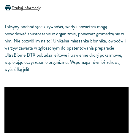
Drukuj informację
Toksyny pochodzące z żywności, wody i powietrza mogą
powodować spustoszenie w organizmie, ponieważ gromadzą się w
nim. Nie pozwól im na to! Unikalna mieszanka błonnika, owoców i
warzyw zawarta w zgłoszonym do opatentowania preparacie
UltraBiome DTX pobudza jelitowe i trawienne drogi pokarmowe,
wspierając oczyszczanie organizmu. Wspomaga również zdrową
wyściółkę jelit.