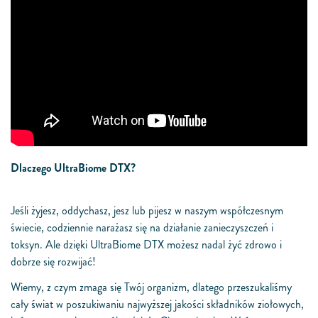
Dlaczego UltraBiome DTX?
Jeśli żyjesz, oddychasz, jesz lub pijesz w naszym współczesnym
świecie, codziennie narażasz się na działanie zanieczyszczeń i
toksyn. Ale dzięki UltraBiome DTX możesz nadal żyć zdrowo i
dobrze się rozwijać!
Wiemy, z czym zmaga się Twój organizm, dlatego przeszukaliśmy
cały świat w poszukiwaniu najwyższej jakości składników ziołowych,