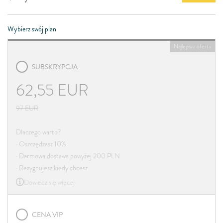
Wybierz swój plan
Najlepsza oferta
SUBSKRYPCJA
62,55
EUR
97
EUR
Dlaczego warto?
· Oszczędzasz 10%
· Darmowa dostawa powyżej 200 PLN
· Rezygnujesz kiedy chcesz
Dowiedz się więcej
CENA VIP