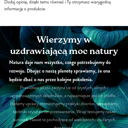
Dodaj opinię, dzięki temu również i Ty otrzymasz wiarygodną
informację o produkcie.
Wierzymy w
uzdrawiającą moc natury
Natura daje nam wszystko, czego potrzebujemy do
rozwoju. Dbając o naszą planetę sprawiamy, że ona
będzie dbać o nas przez kolejne pokolenia.
Prawdziwa jakość zaczyna się od czystych, silnych i
zrównoważonych składników, a najważniejsze jest ich źródło.
Badamy uprawy, monitorujemy praktyki zbiorów, sprawdzamy
techniki czyszczenia i przetwarzania. Wciąż testujemy nasze
surowce. Nawet te pochodzące od wieloletnich i zaufanych
dostawców.