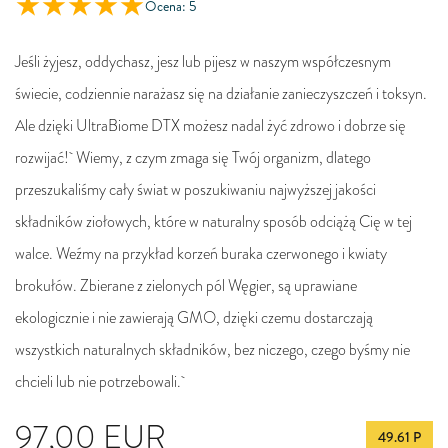
Ocena: 5
Jeśli żyjesz, oddychasz, jesz lub pijesz w naszym współczesnym
świecie, codziennie narażasz się na działanie zanieczyszczeń i toksyn.
Ale dzięki UltraBiome DTX możesz nadal żyć zdrowo i dobrze się
rozwijać! Wiemy, z czym zmaga się Twój organizm, dlatego
przeszukaliśmy cały świat w poszukiwaniu najwyższej jakości
składników ziołowych, które w naturalny sposób odciążą Cię w tej
walce. Weźmy na przykład korzeń buraka czerwonego i kwiaty
brokułów. Zbierane z zielonych pól Węgier, są uprawiane
ekologicznie i nie zawierają GMO, dzięki czemu dostarczają
wszystkich naturalnych składników, bez niczego, czego byśmy nie
chcieli lub nie potrzebowali.
97,00
EUR
49.61 P