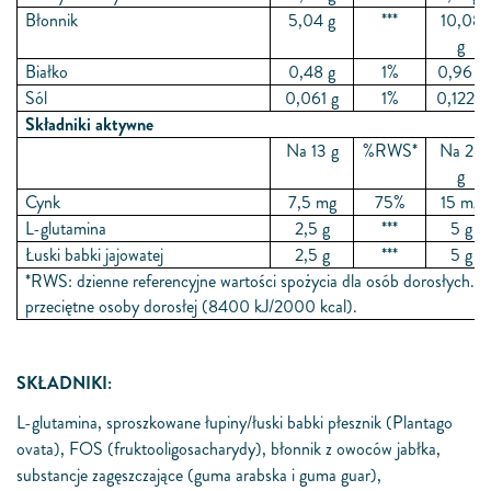
Błonnik
5,04 g
***
10,08
g
Białko
0,48 g
1%
0,96 g
Sól
0,061 g
1%
0,122 g
Składniki aktywne
Na 13 g
%RWS*
Na 26
g
Cynk
7,5 mg
75%
15 mg
L-glutamina
2,5 g
***
5 g
Łuski babki jajowatej
2,5 g
***
5 g
*RWS: dzienne referencyjne wartości spożycia dla osób dorosłych. R
przeciętne osoby dorosłej (8400 kJ/2000 kcal).
SKŁADNIKI:
L-glutamina, sproszkowane łupiny/łuski babki płesznik (Plantago
ovata), FOS (fruktooligosacharydy), błonnik z owoców jabłka,
substancje zagęszczające (guma arabska i guma guar),