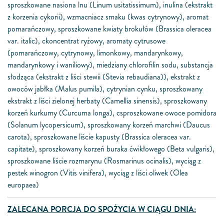
sproszkowane nasiona lnu (Linum usitatissimum), inulina (ekstrakt
z korzenia cykorii), wzmacniacz smaku (kwas cytrynowy), aromat
pomarańczowy, sproszkowane kwiaty brokułów (Brassica oleracea
var. italic), ckoncentrat ryżowy, aromaty cytrusowe
(pomarańczowy, cytrynowy, limonkowy, mandarynkowy,
mandarynkowy i waniliowy), miedziany chlorofilin sodu, substancja
słodząca (ekstrakt z liści stewii (Stevia rebaudiana)), ekstrakt z
owoców jabłka (Malus pumila), cytrynian cynku, sproszkowany
ekstrakt z liści zielonej herbaty (Camellia sinensis), sproszkowany
korzeń kurkumy (Curcuma longa), csproszkowane owoce pomidora
(Solanum lycopersicum), sproszkowany korzeń marchwi (Daucus
carota), sproszkowane liście kapusty (Brassica oleracea var.
capitate), sproszkowany korzeń buraka ćwikłowego (Beta vulgaris),
sproszkowane liście rozmarynu (Rosmarinus ocinalis), wyciąg z
pestek winogron (Vitis vinifera), wyciąg z liści oliwek (Olea
europaea)
ZALECANA PORCJA DO SPOŻYCIA W CIĄGU DNIA: