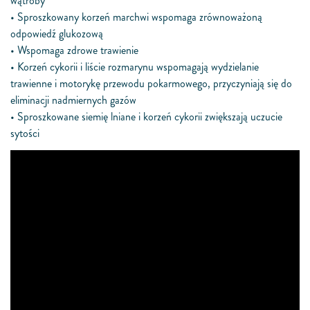
wątroby
• Sproszkowany korzeń marchwi wspomaga zrównoważoną
odpowiedź glukozową
• Wspomaga zdrowe trawienie
• Korzeń cykorii i liście rozmarynu wspomagają wydzielanie
trawienne i motorykę przewodu pokarmowego, przyczyniają się do
eliminacji nadmiernych gazów
• Sproszkowane siemię lniane i korzeń cykorii zwiększają uczucie
sytości