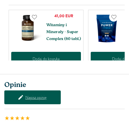
41,00
EUR
Witaminy i
P
e
Minerały - Super
W
Complex (60 tabl.)
Dodaj do koszyka
Dodaj do k
Opinie
Napisz opinię