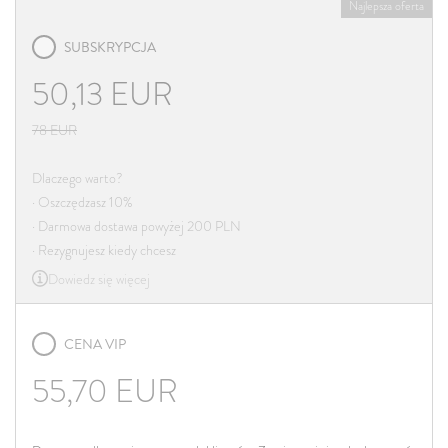
Najlepsza oferta
SUBSKRYPCJA
50,13
EUR
78
EUR
Dlaczego warto?
· Oszczędzasz 10%
· Darmowa dostawa powyżej 200 PLN
· Rezygnujesz kiedy chcesz
Dowiedz się więcej
CENA VIP
55,70
EUR