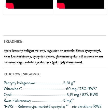
SKŁADNIKI:
hydrolizowany kolagen wołowy, regulator kwasowości (kwas cytrynowy),
kwas L-askorbinowy, cytrynian cynku, glukonian cynku, sól sodowa kwasu
hialuronowego, substancja słodząca (glikozydy stewiolowe).
KLUCZOWE SKŁADNIKI:
Peptydy kolagenowe ........................... 5,81 g**
Witamina C ........................................... 60 mg / 75% RWS*
Cynk ...................................................... 8,19 mg / 82% RWS
Kwas hialuronowy ............................... 9 mg**
*RWS – Referencyjna wartość spożycia; ** - nie określono RWS