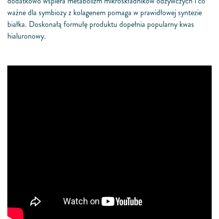
dodatkowo wspiera metabolizm mikroskładników odżywczych i co
ważne dla symbiozy z kolagenem pomaga w prawidłowej syntezie
białka. Doskonałą formułę produktu dopełnia popularny kwas
hialuronowy.