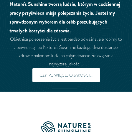
Nature's Sunshine tworzą ludzie, którym w codziennej
pracy przyświeca misja polepszania życia. Jesteśmy
sprawdzonym wyborem dla osób poszukujących
trwałych korzyści dla zdrowia.
Obietnica polepszenia życia jest bardzo odważna, ale robimy to
z pewnością, bo Nature’s Susnhine każdego dnia dostarcza
zdrowie milionom ludzi na całym świecie.Rozwiązania
najwyższej jakości…
CZYTAJ WIĘCEJ O JAKOŚCI...