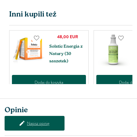
Inni kupili też
48,00
EUR
36,00
EUR
Solstic Energia z
Sok aloesowy
Natury (30
(946 ml.)
saszetek)
j do koszyka
Dodaj do koszyka
Opinie
Napisz opinię