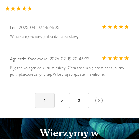
Leo
2025-04-07 14:24:05
Wspaniale,smaczny ,extra dziala na stawy
Agnieszka Kowalewska
2025-02-19 20:46:32
Piję ten kolagen od kliku miesięcy. Cera zrobiła się promienna, blizny
po trądzikowe zagoiły się. Włosy są sprężyste i nawilżone.
z
1
2
Wierzymy w