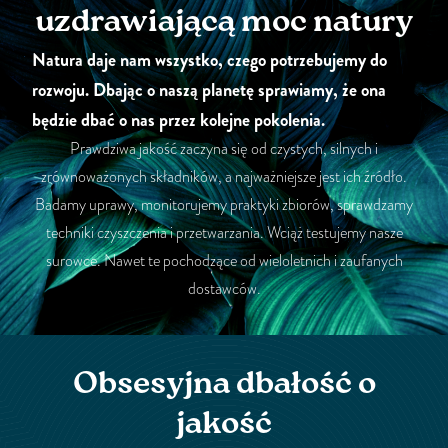
uzdrawiającą moc natury
Natura daje nam wszystko, czego potrzebujemy do
rozwoju. Dbając o naszą planetę sprawiamy, że ona
będzie dbać o nas przez kolejne pokolenia.
Prawdziwa jakość zaczyna się od czystych, silnych i
zrównoważonych składników, a najważniejsze jest ich źródło.
Badamy uprawy, monitorujemy praktyki zbiorów, sprawdzamy
techniki czyszczenia i przetwarzania. Wciąż testujemy nasze
surowce. Nawet te pochodzące od wieloletnich i zaufanych
dostawców.
Obsesyjna dbałość o
jakość