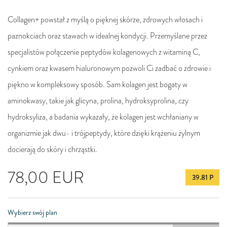
Collagen+ powstał z myślą o pięknej skórze, zdrowych włosach i
paznokciach oraz stawach w idealnej kondycji. Przemyślane przez
specjalistów połączenie peptydów kolagenowych z witaminą C,
cynkiem oraz kwasem hialuronowym pozwoli Ci zadbać o zdrowie i
piękno w kompleksowy sposób. Sam kolagen jest bogaty w
aminokwasy, takie jak glicyna, prolina, hydroksyprolina, czy
hydroksyliza, a badania wykazały, że kolagen jest wchłaniany w
organizmie jak dwu- i trójpeptydy, które dzięki krążeniu żylnym
docierają do skóry i chrząstki.
78,00
EUR
39.81 P
Wybierz swój plan