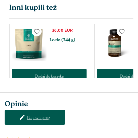
Inni kupili też
36,00
EUR
Loclo (344 g)
B
Dodaj do koszyka
Dodaj do k
Opinie
Napisz opinię