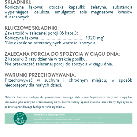
SKŁADNIKI:
Koniczyna łąkowa; otoczka kapsułki: żelatyna, substancja
wypełniająca: celuloza, emulgator: sole magnezowe kwasów
tłuszczowych.
KLUCZOWE SKŁADNIKI:
Zawartość w zalecanej porcji (6 kaps.):
Koniczyna łąkowa ..................................... 1920 mg*
*Nie określono referencyjnych wartości spożycia.
ZALECANA PORCJA DO SPOŻYCIA W CIĄGU DNIA:
2 kapsułki 3 razy dziennie w trakcie posiłku.
Nie przekraczać zalecanej porcji do spożycia w ciągu dnia.
WARUNKI PRZECHOWYWANIA:
Przechowywać w suchym i chłodnym miejscu, w sposób
niedostępny dla małych dzieci.
Nature’s Sunshine zachęca do prowadzenia zdrowego stylu życia. Suplementy diety nie mogą być
stosowane jako substytut zróżnicowanej diety.
Zrównoważony sposób żywienia oraz zdrowy tryb życia są
podstawą prawidłowego funkcjonowania organizmu.