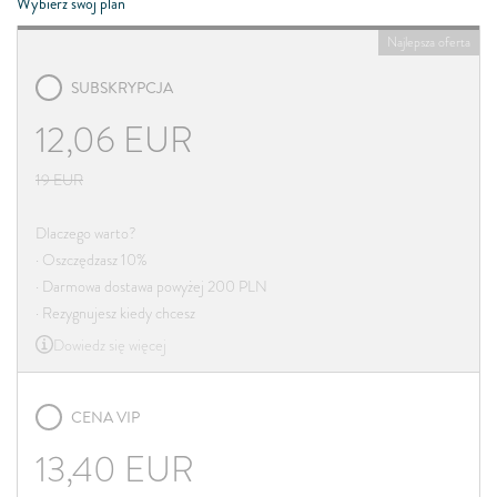
Wybierz swój plan
Najlepsza oferta
SUBSKRYPCJA
12,06
EUR
19
EUR
Dlaczego warto?
· Oszczędzasz 10%
· Darmowa dostawa powyżej 200 PLN
· Rezygnujesz kiedy chcesz
Dowiedz się więcej
CENA VIP
13,40
EUR