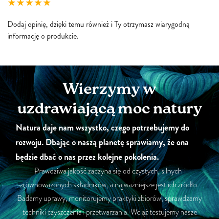
Dodaj opinię, dzięki temu również i Ty otrzymasz wiarygodną
informację o produkcie.
Wierzymy w
uzdrawiającą moc natury
Natura daje nam wszystko, czego potrzebujemy do
rozwoju. Dbając o naszą planetę sprawiamy, że ona
będzie dbać o nas przez kolejne pokolenia.
Prawdziwa jakość zaczyna się od czystych, silnych i
zrównoważonych składników, a najważniejsze jest ich źródło.
Badamy uprawy, monitorujemy praktyki zbiorów, sprawdzamy
techniki czyszczenia i przetwarzania. Wciąż testujemy nasze