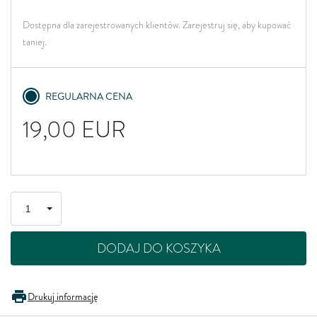
Dostępna dla zarejestrowanych klientów. Zarejestruj się, aby kupować
taniej.
REGULARNA CENA
19,00
EUR
DODAJ DO KOSZYKA
Drukuj informację