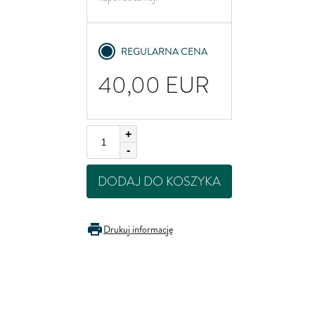
United Kingdom
REGULARNA CENA
40,00
EUR
+
-
DODAJ DO KOSZYKA
Drukuj informację