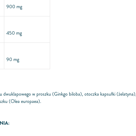
900 mg
450 mg
90 mg
ębu dwuklapowego w proszku
(Ginkgo biloba),
otoczka kapsułki (żelatyna)
oszku
(Olea europaea).
NIA: