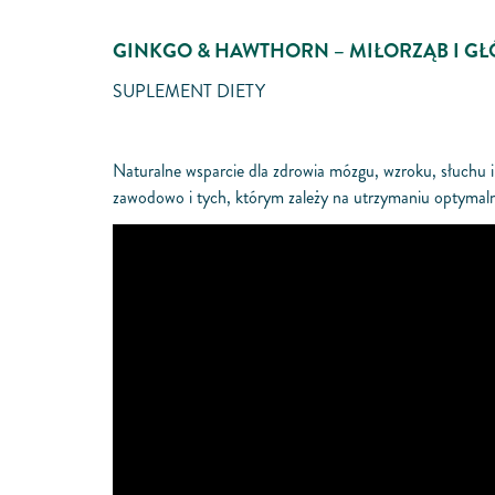
GINKGO & HAWTHORN – MIŁORZĄB I G
SUPLEMENT DIETY
Naturalne wsparcie dla zdrowia mózgu, wzroku, słuchu 
zawodowo i tych, którym zależy na utrzymaniu optymal