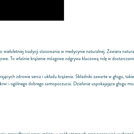
 o wieloletniej tradycji stosowania w medycynie naturalnej. Zawiera natura
gowe. To właśnie krążenie mózgowe odgrywa kluczową rolę w dostarczan
erających zdrowie serca i układu krążenia. Składniki zawarte w głogu, ta
krwi i ogólnego dobrego samopoczucia. Działanie uspokajające głogu może
niu prawidłowej pracy mózgu u osób starszych oraz poprawiać wydajno