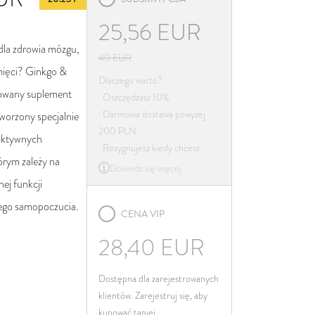
Irlandia
25,56
EUR
Włochy
dla zdrowia mózgu,
Łotwa
40
EUR
mięci? Ginkgo &
Litwa
Dlaczego warto?
owany suplement
· Oszczędzasz 10%
Luksemburg
· Darmowa dostawa powyżej
tworzony specjalnie
Malta
200 PLN
 aktywnych
Niderlandy
· Rezygnujesz kiedy chcesz
órym zależy na
Dowiedz się więcej
Poland
ej funkcji
Portugalia
ego samopoczucia.
CENA VIP
Rumunia
Słowacja
28,40
EUR
Słowenia
Dostępna dla zarejestrowanych
Hiszpania
klientów. Zarejestruj się, aby
Szwecja
kupować taniej.