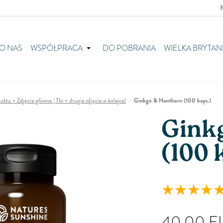
O NAS
WSPÓŁPRACA
DO POBRANIA
WIELKA BRYTAN
tu = Zdjęcie główne | Tło = drugie zdjęcie w kolejce)
Ginkgo & Hawthorn (100 kaps.)
Gink
(100 
40,00
E