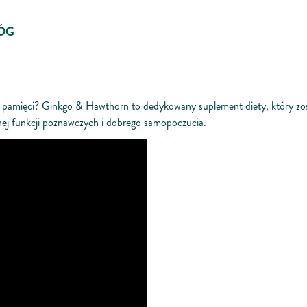
ŁÓG
i pamięci? Ginkgo & Hawthorn to dedykowany suplement diety, który zost
nej funkcji poznawczych i dobrego samopoczucia.