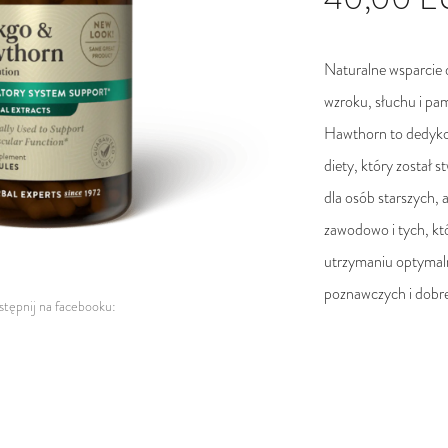
Naturalne wsparcie 
wzroku, słuchu i pa
Hawthorn to dedyk
diety, który został s
dla osób starszych,
zawodowo i tych, kt
utrzymaniu optymaln
poznawczych i dobr
tępnij na facebooku: