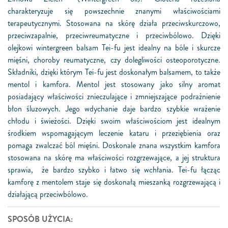
charakteryzuje się powszechnie znanymi właściwościami
terapeutycznymi. Stosowana na skórę działa przeciwskurczowo,
przeciwzapalnie, przeciwreumatyczne i przeciwbólowo. Dzięki
olejkowi wintergreen balsam Tei-fu jest idealny na bóle i skurcze
mięśni, choroby reumatyczne, czy dolegliwości osteoporotyczne.
Składniki, dzięki którym Tei-fu jest doskonałym balsamem, to także
mentol i kamfora. Mentol jest stosowany jako silny aromat
posiadający właściwości znieczulające i zmniejszające podrażnienie
błon śluzowych. Jego wdychanie daje bardzo szybkie wrażenie
chłodu i świeżości. Dzięki swoim właściwościom jest idealnym
środkiem wspomagającym leczenie kataru i przeziębienia oraz
pomaga zwalczać ból mięśni. Doskonale znana wszystkim kamfora
stosowana na skórę ma właściwości rozgrzewające, a jej struktura
sprawia, że bardzo szybko i łatwo się wchłania. Tei-fu łącząc
kamforę z mentolem staje się doskonałą mieszanką rozgrzewającą i
działającą przeciwbólowo.
SPOSÓB UŻYCIA: