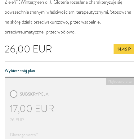
Zieleń” (Wintergreen oil). Gloteria rozesłana charakteryzuje się
powszechnie znanymi właściwościami terapeutycznymi. Stosowana
na skórę działa przeciwskurczowo, przeciwzapalnie,
przeciwreumatyczne i przeciwbólowo.
26,00
EUR
14.46 P
Wybierz swój plan
Najlepsza oferta
SUBSKRYPCJA
17,00
EUR
26
EUR
Dlaczego warto?