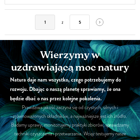
z
1
5
Wierzymy w
uzdrawiającą moc natury
Natura daje nam wszystko, czego potrzebujemy do
rozwoju. Dbając o naszą planetę sprawiamy, że ona
będzie dbać o nas przez kolejne pokolenia.
Prawdziwa jakość zaczyna się od czystych, silnych i
zrównoważonych składników, a najważniejsze jest ich źródło.
Badamy uprawy, monitorujemy praktyki zbiorów, sprawdzamy
techniki czyszczenia i przetwarzania. Wciąż testujemy nasze