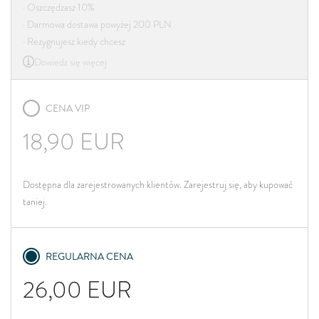
· Oszczędzasz 10%
· Darmowa dostawa powyżej 200 PLN
· Rezygnujesz kiedy chcesz
Dowiedz się więcej
CENA VIP
18,90
EUR
Dostępna dla zarejestrowanych klientów. Zarejestruj się, aby kupować
taniej.
REGULARNA CENA
26,00
EUR