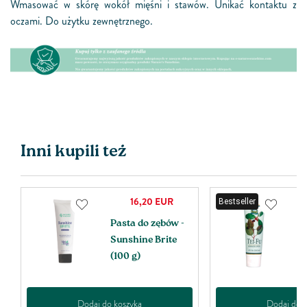
Wmasować w skórę wokół mięśni i stawów. Unikać kontaktu z
oczami. Do użytku zewnętrznego.
Inni kupili też
16,20
EUR
Bestseller
Pasta do zębów -
T
Sunshine Brite
m
(100 g)
Dodaj do koszyka
Dodaj do k