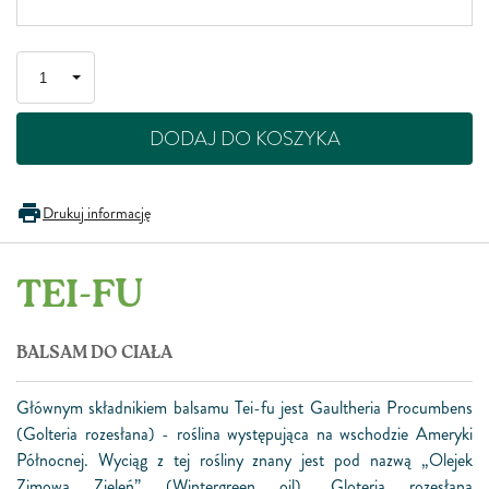
DODAJ DO KOSZYKA
Drukuj informację
TEI-FU
BALSAM DO CIAŁA
Głównym składnikiem balsamu Tei-fu jest Gaultheria Procumbens
(Golteria rozesłana) - roślina występująca na wschodzie Ameryki
Północnej. Wyciąg z tej rośliny znany jest pod nazwą „Olejek
Zimowa Zieleń” (Wintergreen oil). Gloteria rozesłana