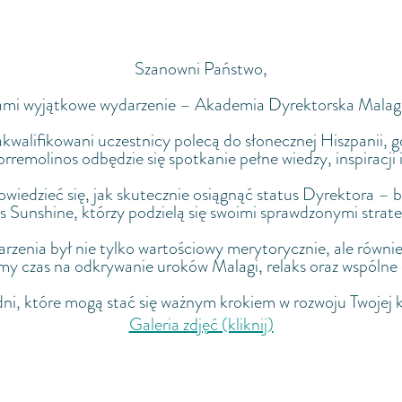
Szanowni Państwo,
ami wyjątkowe wydarzenie – Akademia Dyrektorska Mala
walifikowani uczestnicy polecą do słonecznej Hiszpanii,
rremolinos odbędzie się spotkanie pełne wiedzy, inspiracji
owiedzieć się, jak skutecznie osiągnąć status Dyrektora – 
 Sunshine, którzy podzielą się swoimi sprawdzonymi strate
zenia był nie tylko wartościowy merytorycznie, ale również
iśmy czas na odkrywanie uroków Malagi, relaks oraz wspólne
dni, które mogą stać się ważnym krokiem w rozwoju Twojej k
Galeria zdjęć (kliknij)