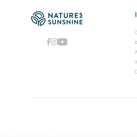
O
K
A
W
D