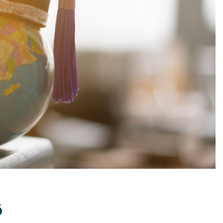
Irlandia
Włochy
Łotwa
Litwa
Luksemburg
Malta
Niderlandy
Poland
Portugalia
Rumunia
Słowacja
Słowenia
Hiszpania
6
Szwecja