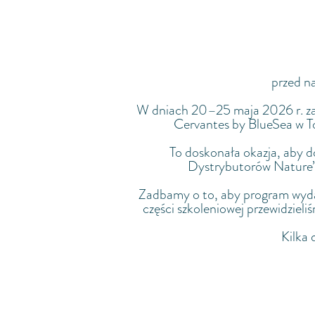
przed n
W dniach 20–25 maja 2026 r. zak
Cervantes by BlueSea w To
To doskonała okazja, aby d
Dystrybutorów Nature’s
Zadbamy o to, aby program wydar
części szkoleniowej przewidziel
Kilka 